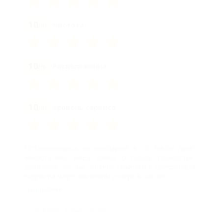
Люкс
двухкомнатный, 2
10
Чистота
/10
этаж
Двухместный
10
Расположение
стандарт, 4 этаж
/10
Трехместный
стандарт, 3 этаж
10
Уровень сервиса
/10
Трехместный
стандарт, 4 этаж
Четырехместный
Остановившись на выходные в гостевом доме
«Анастасия», наша семья осталась полностью
стандарт с
довольна! Чистые ,уютные комнаты с прекрасным
видом на море ,магазины и кафе в шагово...
кухней, 3 этаж
подробнее
Трехместный
стандарт с
Добавить комментарий