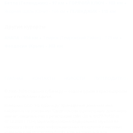
Бетта (Геленджик) - 97 км
ГОРЯЧИЙ КЛЮЧ - 103 км
Якорная Щель (Сочи) - 106 км
ГЕЛЕНДЖИК - 115 км
Другие курорты
АНАПА - 156 км
Темрюк (Темрюкский Район) - 173 км
Феодосия (Крым) - 303 км
ГЛАВНАЯ
КОНТАКТЫ
НОВОСТИ
ПУТЕВОДИТЕЛЬ
© 2006–2026 Отдых.на Кубани.ру — отдых и туризм в Краснодарском
крае и Республике Адыгея.
Компании ООО "На Кубани.ру" принадлежит доменное имя
nakubani.ru на основании "Свидетельства о регистрации доменного
имени", свидетельство о регистрации СМИ –Эл № ФС77-79732 от
07.12.2020 г. (12+), зарегистрировано Федеральной службой по
надзору в сфере связи, информационных технологий и массовых
коммуникаций (РОСКОМНАДЗОР), а так же товарный знак