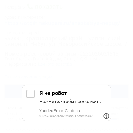
показать
Телефоны:
Адрес в Интернете:
https://otdih.nakubani.ru/anastasiya-nebug/
Почтовый адрес:
352831, Краснодарский край, Туапсинский
район, п. Небуг, ул. Новороссийское шоссе, 7
Номер реестровой записи: С232026021515
Тип объекта: Гостевой дом, Статус: Действует.
Информация из
Единого реестра
.
Письмо администрации
Забронировать
ВНИМАНИЕ!
Вся информация предоставлена объектом. Редакция портала
не несёт ответственность за достоверность представленных данных.
Сообщите нам, если здесь
неверные данные
или
мало информации
.