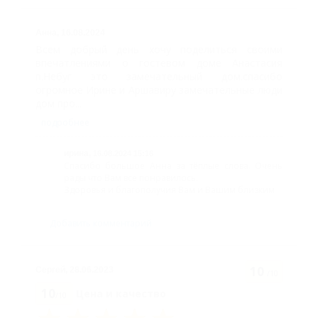
кухней, 3 этаж
Четырехместный
Анна,
16.08.2024
Всем добрый день хочу поделиться своими
стандарт, 4 этаж
впечатлениями о гостевом доме Анастасия
п.Небуг это замечательный дом.спасибо
Люкс
огромное Ирине и Аршавиру замечательные люди
двухкомнатный, 3
дом про...
подробнее
этаж
Карта
ирина,
16.08.2024 15:16
Спасибо большое Анна за тёплые слова. Очень
Отзывы
рады что Вам все понравилось.
Здоровья и благополучия Вам и Вашим близким
Фото
Добавить комментарий
10
Сергей,
28.06.2023
/10
10
Цена и качество
/10