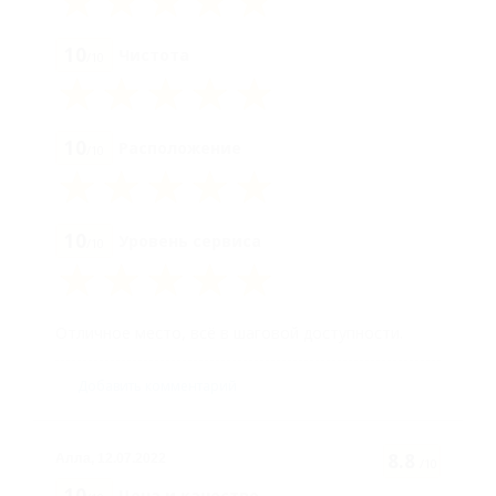
10
Чистота
/10
10
Расположение
/10
10
Уровень сервиса
/10
Отличное место, всё в шаговой доступности.
Добавить комментарий
8.8
Алла,
12.07.2022
/10
10
Цена и качество