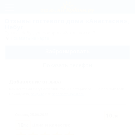
Регистрация
Отзывы гостевого дома «Анастасия»,
Небуг
Вход
Туапсе, Небуг, ул. Новороссийское шоссе, 7
Показать на карте
Анастасия
Забронировать
Пляж
Показать телефон
Цены
Добавление отзыва
Номера
Комментарии могут оставлять только авторизованные пользователи.
Пожалуйста,
войдите
или
зарегистрируйтесь
.
Люкс
двухкомнатный
10
Оксана,
25.09.2025
/10
пятиместный, 1
10
Цена и качество
/10
этаж