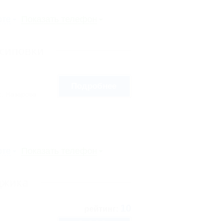
рте
Показать телефон
Осиповки
Подробнее
, Назарова
рте
Показать телефон
джика
10
рейтинг: