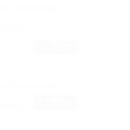
рте
Показать телефон
Осиповки
4 000
руб.
от
2 взр. в августе
1б
рте
Показать телефон
3 500
руб.
от
до 3 взр. в августе
кий проезд, 5