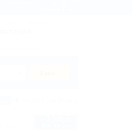
- бронирование, цены 2026 - Отдых.на Кубани.ру
Регистрация
Вход
ы
Термальные источники
 питания
х в Архипо-Осиповке?
Поиск
исок
На карте
Отзывы
3 500
руб.
от
2 взр. в августе
ая, 46б