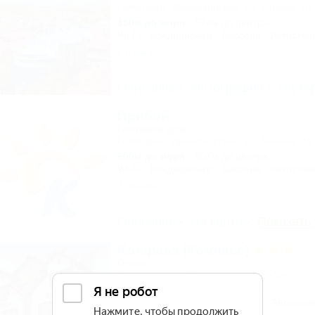
Геленджик, Дивноморское, ул. Кирова, 7б
150м до моря
574м до центра
Wi-Fi
Кондиционер
Бассейн
Автостоя
6 отзывов
Описание
Фотографии
На ка
Прибой
Гостевой дом
Геленджик, Дивноморское, ул. Ленина, 16
600м до моря
607м до центра
Wi-Fi
Кондиционер
Бассейн
Автостоя
3 отзыва
Описание
На карте
Показать
Kompass (Компасс)
Отель
Геленджик, ул. Революционная, 29а
30м до моря
2,4км до центра
Питание
Wi-Fi
Кондиционер
Автостоя