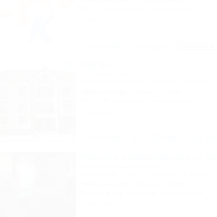
500м до моря
593м до центра
Wi-Fi
Кондиционер
Автостоянка
2 отзыва
Описание
На карте
Показать
Янтарь
Гостевой дом
Геленджик, Архипо-Осиповка, ул. Новая, 
300м до моря
1,0км до центра
Wi-Fi
Кондиционер
Автостоянка
7 отзывов
Описание
Фотографии
На ка
Частное домовладение на М
Частное домовладение
Геленджик, Архипо-Осиповка, ул. Мира, 1
700м до моря
360м до центра
Кондиционер
Бассейн
Автостоянка
6 отзывов