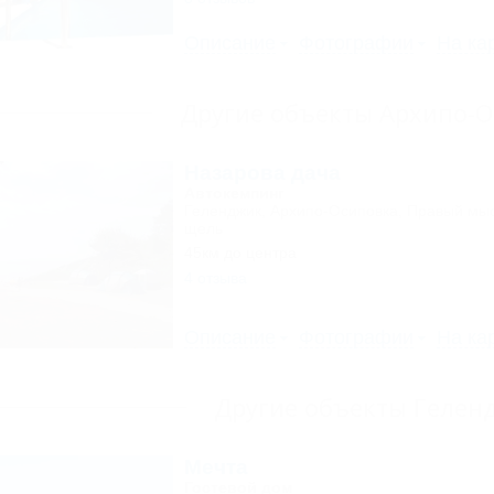
Описание
Фотографии
На ка
Другие объекты Архипо-
Назарова дача
Автокемпинг
Геленджик, Архипо-Осиповка, Правый мыс
щель
45км до центра
4 отзыва
Описание
Фотографии
На ка
Другие объекты Гелен
Мечта
Гостевой дом