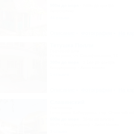
500м до моря
740м до центра
Автостоянка
44 отзыва
Описание
Фотографии
На ка
Тетушка Полли
Гостевой дом
Геленджик, ул. Серафимовича, 14
300м до моря
1,1км до центра
Кондиционер
Автостоянка
5 отзывов
Описание
Фотографии
На ка
Славянский
Гостиница
Геленджик, Кабардинка, пер. Олимпийский
600м до моря
364м до центра
Wi-Fi
Кондиционер
Автостоянка
3 отзыва