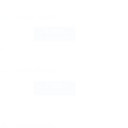
рте
Показать телефон
5 000
руб.
от
2 взр. в августе
нка
рте
Показать телефон
2 000
руб.
от
2 взр. в августе
рте
Показать телефон