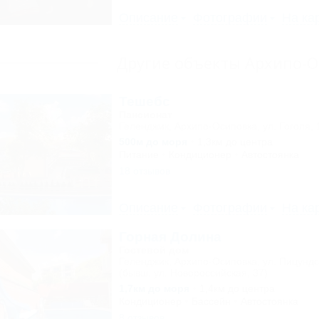
Описание
Фотографии
На ка
Другие объекты Архипо-
Тешебс
Пансионат
Геленджик, Архипо-Осиповка, ул. Гоголя, 
500м до моря
1,3км до центра
Питание
Кондиционер
Автостоянка
18 отзывов
Описание
Фотографии
На ка
Горная Долина
Гостевой дом
Геленджик, Архипо-Осиповка, ул. Пицундс
(бывш. ул. Новороссийская, 37)
1,7км до моря
1,4км до центра
Кондиционер
Бассейн
Автостоянка
8 отзывов