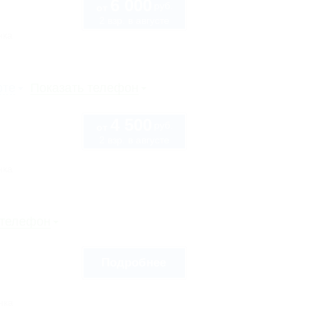
6 000
руб.
от
2 взр. в августе
нка
рте
Показать телефон
4 500
руб.
от
2 взр. в августе
нка
 телефон
Подробнее
нка