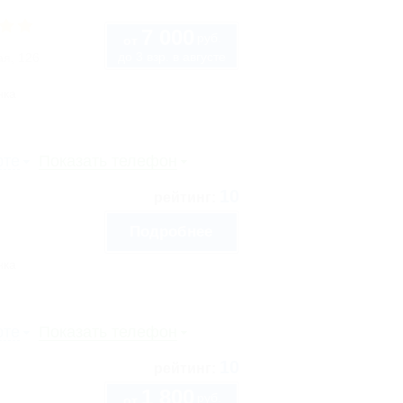
7 000
руб.
от
до 3 взр. в августе
ая, 126
нка
рте
Показать телефон
10
рейтинг:
Подробнее
нка
рте
Показать телефон
10
рейтинг:
1 800
руб.
от