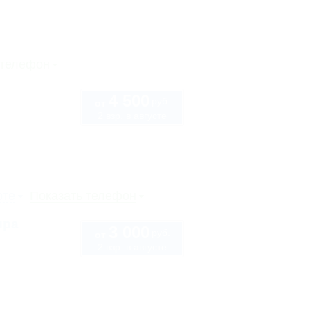
 телефон
4 500
руб.
от
2 взр. в августе
6
рте
Показать телефон
ира
3 000
руб.
от
2 взр. в августе