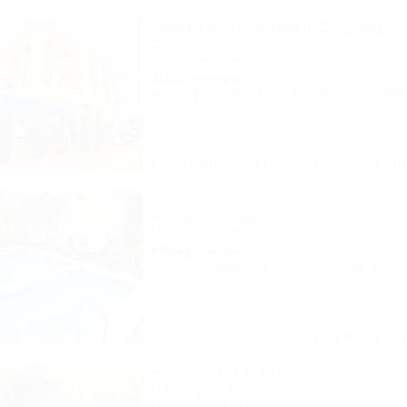
Grand Sofia (Гранд София)
Отель
Геленджик, Кабардинка, ул. Революционн
350м до моря
Wi-Fi
Бассейн
Кондиционер
Автостоя
Описание
Фотографии
На ка
Лакис
Частная гостиница
Геленджик, Кабардинка, ул. Дообская, 22
950м до моря
Wi-Fi
Кондиционер
Бассейн
Автостоя
1 отзыв
Описание
Фотографии
На ка
Черномор и Ко
База отдыха
Геленджик, Бетта, Левая щель