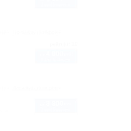
2 взр. в августе
рте
Показать телефон
10
рейтинг:
4 000
руб.
от
2 взр. в августе
рте
Показать телефон
3 800
руб.
от
2 взр. в августе
, 12