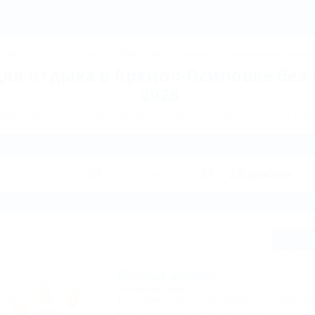
Архипо-Осиповка: Жильё для отдыха в Архипо-Осиповке без питания 
ДЖИК
ТУАПСЕ
Ейск
КРАСНОДАР
Крым
Горнолыжные курорт
ля отдыха в Архипо-Осиповке без
2026
для отдыха по направлению Архипо-Осиповка. Куда поехать на отды
Сп
Речная долина
Гостевой дом
Геленджик, Архипо-Осиповка, ул. Советск