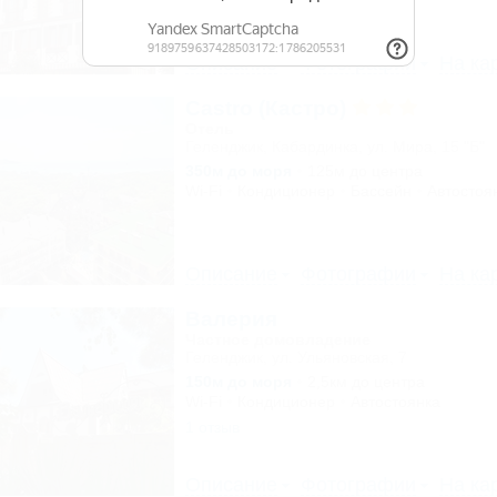
Описание
Фотографии
На ка
Castro (Кастро)
Отель
Геленджик, Кабардинка, ул. Мира, 15 "Б"
350м до моря
125м до центра
Wi-Fi
Кондиционер
Бассейн
Автостоя
Описание
Фотографии
На ка
Валерия
Частное домовладение
Геленджик, ул. Ульяновская, 7
150м до моря
2,5км до центра
Wi-Fi
Кондиционер
Автостоянка
1 отзыв
Описание
Фотографии
На ка