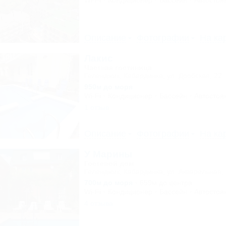
Wi-Fi
Кондиционер
Бассейн
Автостоя
Описание
Фотографии
На ка
Лакис
Частная гостиница
Геленджик, Кабардинка, ул. Дообская, 22
950м до моря
Wi-Fi
Кондиционер
Бассейн
Автостоя
1 отзыв
Описание
Фотографии
На ка
У Марины
Гостевой дом
Геленджик, Кабардинка, ул. Акварельная, 
700м до моря
659м до центра
Wi-Fi
Кондиционер
Бассейн
Автостоя
4 отзыва