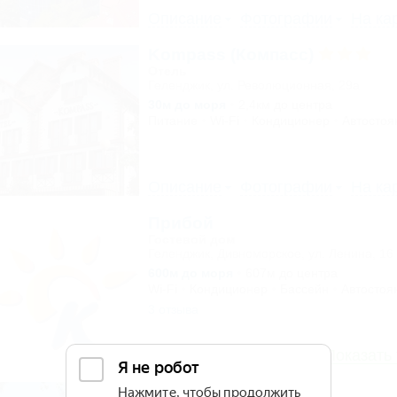
Описание
Фотографии
На ка
Kompass (Компасс)
Отель
Геленджик, ул. Революционная, 29а
30м до моря
2,4км до центра
Питание
Wi-Fi
Кондиционер
Автостоя
Описание
Фотографии
На ка
Прибой
Гостевой дом
Геленджик, Дивноморское, ул. Ленина, 16
600м до моря
607м до центра
Wi-Fi
Кондиционер
Бассейн
Автостоя
3 отзыва
Описание
На карте
Показать
Валерия