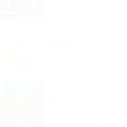
7 отзывов
Описание
Фотографии
На ка
Речная долина
Гостевой дом
Геленджик, Архипо-Осиповка, ул. Советск
500м до моря
593м до центра
Wi-Fi
Кондиционер
Автостоянка
2 отзыва
Описание
На карте
Показать
Тешебс
Пансионат
Геленджик, Архипо-Осиповка, ул. Гоголя, 
500м до моря
1,3км до центра
Питание
Кондиционер
Автостоянка
18 отзывов
Описание
Фотографии
На ка