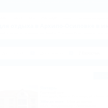
Архипо-Осиповка: Жильё для отдыха в Архипо-Осиповке в июне 2026 – бронирование
ДЖИК
ТУАПСЕ
Ейск
КРАСНОДАР
Крым
Горнолыжные курорт
ля отдыха в Архипо-Осиповке в и
для отдыха по направлению Архипо-Осиповка. Куда поехать на отды
Сп
Янтарь
Гостевой дом
Геленджик, Архипо-Осиповка, ул. Новая, 
300м до моря
1,0км до центра
Wi-Fi
Кондиционер
Автостоянка