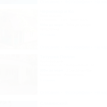
Описание
Фотографии
На ка
Черномор и Ко
База отдыха
Геленджик, Бетта, Левая щель
500м до моря
740м до центра
Автостоянка
44 отзыва
Описание
Фотографии
На ка
Тетушка Полли
Гостевой дом
Геленджик, ул. Серафимовича, 14
300м до моря
1,1км до центра
Кондиционер
Автостоянка
5 отзывов
Описание
Фотографии
На ка
Славянский