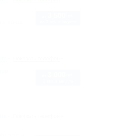
3 500
руб.
от
до 3 взр. в августе
кий проезд, 5
рте
Показать телефон
ира
3 000
руб.
от
2 взр. в августе
рте
Показать телефон
Осиповки