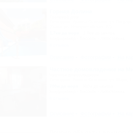
Горная Долина
Гостевой дом
Геленджик, Архипо-Осиповка, ул. Пицундс
(бывш. ул. Новороссийская, 37)
1,7км до моря
1,4км до центра
Кондиционер
Бассейн
Автостоянка
8 отзывов
Описание
Фотографии
На ка
Частное домовладение на М
Частное домовладение
Геленджик, Архипо-Осиповка, ул. Мира, 1
700м до моря
360м до центра
Кондиционер
Бассейн
Автостоянка
6 отзывов
Описание
Фотографии
На ка
Другие объекты Архипо-