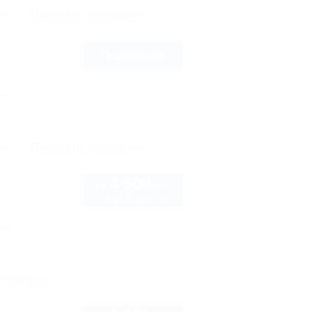
рте
Показать телефон
Подробнее
нка
рте
Показать телефон
4 500
руб.
от
2 взр. в августе
нка
 телефон