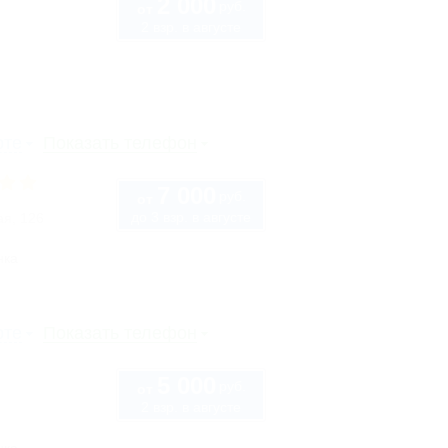
2 000
руб.
от
2 взр. в августе
рте
Показать телефон
7 000
руб.
от
до 3 взр. в августе
ая, 126
нка
рте
Показать телефон
5 000
руб.
от
2 взр. в августе