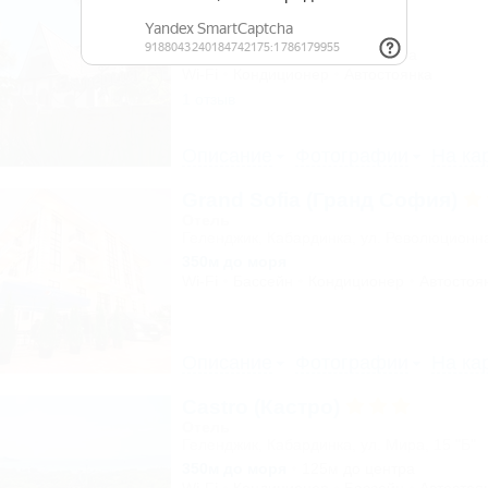
Частное домовладение
Геленджик, ул. Ульяновская, 7
150м до моря
2,5км до центра
Wi-Fi
Кондиционер
Автостоянка
1 отзыв
Описание
Фотографии
На ка
Grand Sofia (Гранд София)
Отель
Геленджик, Кабардинка, ул. Революционн
350м до моря
Wi-Fi
Бассейн
Кондиционер
Автостоя
Описание
Фотографии
На ка
Castro (Кастро)
Отель
Геленджик, Кабардинка, ул. Мира, 15 "Б"
350м до моря
125м до центра