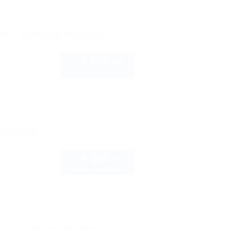
рте
Показать телефон
3 500
руб.
от
2 взр. в августе
ая, 46б
 телефон
4 000
руб.
от
2 взр. в августе
1б
рте
Показать телефон