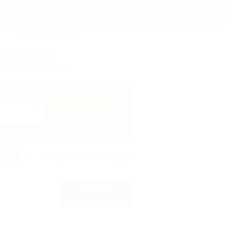
 без посредников на июнь - Отдых.на Кубани.ру
Регистрация
Вход
ы
Термальные источники
юне 2026
х в Архипо-Осиповке?
Поиск
исок
На карте
Отзывы
4 500
руб.
от
2 взр. в августе
6