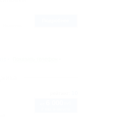
Подробнее
, Назарова
рте
Показать телефон
джика
10
рейтинг:
6 000
руб.
от
2 взр. в августе
нка