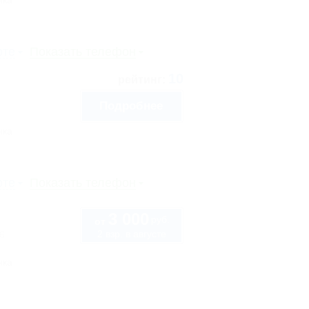
нка
рте
Показать телефон
10
рейтинг:
Подробнее
нка
рте
Показать телефон
3 000
руб.
от
2 взр. в августе
6
нка