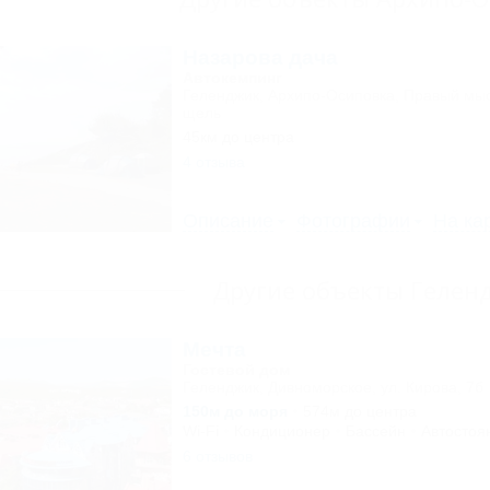
Назарова дача
Автокемпинг
Геленджик, Архипо-Осиповка, Правый мыс
щель
45км до центра
4 отзыва
Описание
Фотографии
На ка
Другие объекты Гелен
Мечта
Гостевой дом
Геленджик, Дивноморское, ул. Кирова, 7б
150м до моря
574м до центра
Wi-Fi
Кондиционер
Бассейн
Автостоя
6 отзывов