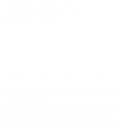
Прасковеевка (Геленджик) - 129 км
Архипо-Осиповка (Геленджик) - 155 км
Большая Ялта - 245 км
ГЛАВНАЯ
КОНТАКТЫ
НОВОСТИ
ПУТЕВОДИТЕЛЬ
© 2006–2026 Отдых.на Кубани.ру — отдых и туризм в Краснодарском
крае и Республике Адыгея.
Компании ООО "На Кубани.ру" принадлежит доменное имя
nakubani.ru на основании "Свидетельства о регистрации доменного
имени", свидетельство о регистрации СМИ –Эл № ФС77-79732 от
07.12.2020 г. (12+), зарегистрировано Федеральной службой по
надзору в сфере связи, информационных технологий и массовых