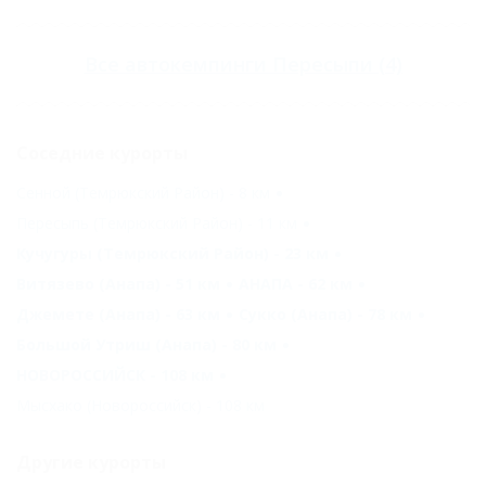
Все
автокемпинги Пересыпи
(4)
Соседние курорты
Сенной (Темрюкский Район) - 8 км
Пересыпь (Темрюкский Район) - 11 км
Кучугуры (Темрюкский Район) - 23 км
Витязево (Анапа) - 51 км
АНАПА - 62 км
Джемете (Анапа) - 63 км
Сукко (Анапа) - 78 км
Большой Утриш (Анапа) - 80 км
НОВОРОССИЙСК - 108 км
Мысхако (Новороссийск) - 108 км
Другие курорты