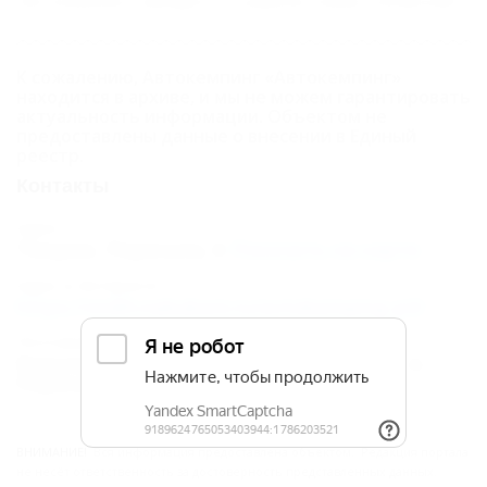
Автокемпинг находится в районе пляжа "Азовский".
К сожалению, Автокемпинг «Автокемпинг»
находится в архиве, и мы не можем гарантировать
актуальность информации. Объектом не
предоставлены данные о внесении в Единый
реестр.
Контакты
Адрес:
Темрюк, Пересыпь
Показать на карте
Адрес в Интернете:
https://otdih.nakubani.ru/avtokemping-p3/
Почтовый адрес:
Краснодарский край, р-н Темрюкский, п.
Пересыпь
ВНИМАНИЕ!
Вся информация предоставлена объектом. Редакция портала
не несёт ответственность за достоверность представленных данных.