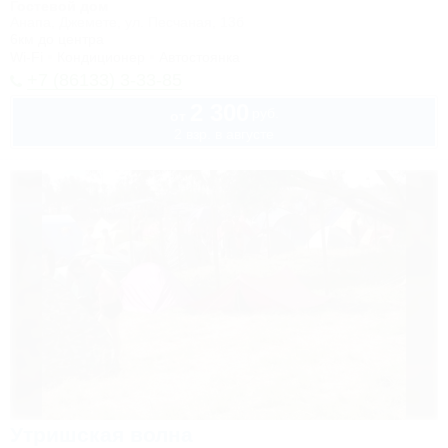
Гостевой дом
Анапа, Джемете, ул. Песчаная, 13б
6км до центра
Wi-Fi
Кондиционер
Автостоянка
+7 (86133) 3-33-85
2 300
руб.
от
2 взр. в августе
Утришская волна