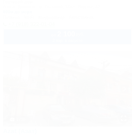
Гостевой дом
Анапа, Джемете, пр. Гостевой, 34/ул. Видная, 42
800м до моря
Питание
Wi-Fi
Кондиционер
Автостоянка
+7 (918) 322-01-04
2 100
руб.
от
2 взр. в августе
1 / 30
Azat (Азат)