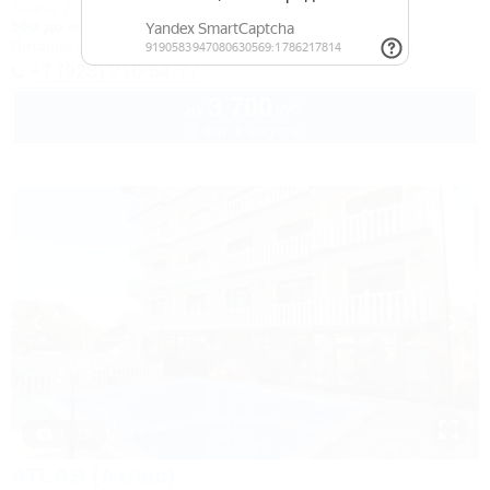
Анапа, Джемете, ул. Золотистый проезд, 14
50м до моря
Питание
Wi-Fi
Кондиционер
Бассейн
Автостоянка
+7 (928) 210-64-77
3 700
руб.
от
2 взр. в августе
1 / 17
ATLAS (Атлас)