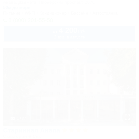
Анапа, Джемете, Пионерский проспект, 257С
50м до моря
Питание
Wi-Fi
Кондиционер
Бассейн
Автостоянка
8 (800) 201-55-58
4 200
руб.
от
2 взр. в августе
1 / 37
Старинная Анапа
Санаторий & Спа