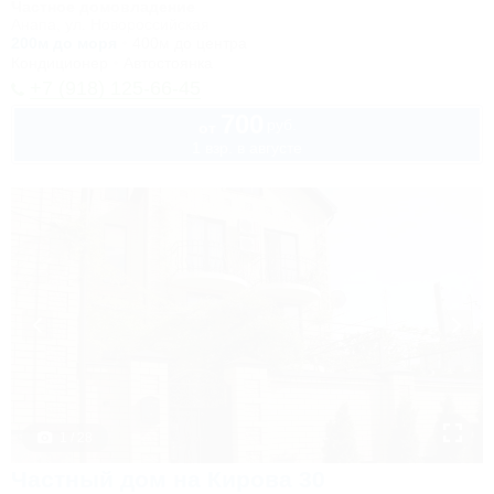
Частное домовладение
Анапа, ул. Новороссийская
200м до моря
400м до центра
Кондиционер
Автостоянка
+7 (918) 125-66-45
700
руб.
от
1 взр. в августе
1 / 28
Частный дом на Кирова 30