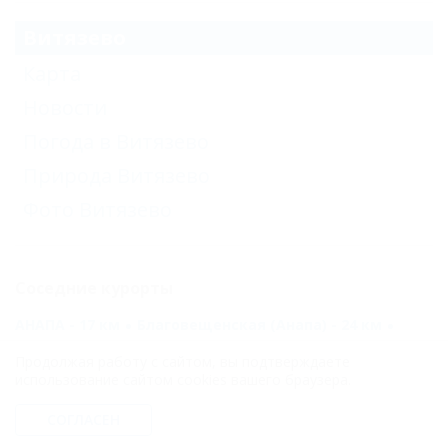
Витязево
Карта
Новости
Погода в Витязево
Природа Витязево
Фото Витязево
Соседние курорты
АНАПА - 17 км
Благовещенская (Анапа) - 24 км
Сукко (Анапа) - 33 км
Продолжая работу с сайтом, вы подтверждаете
использование сайтом cookies вашего браузера.
Темрюк (Темрюкский Район) - 46 км
Сенной (Темрюкский Район) - 54 км
СОГЛАСЕН
Пересыпь (Темрюкский Район) - 61 км