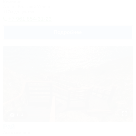
Кемпинг
Анапа, Большой Утриш
117м до центра
+7 961 854-31-23
Подробнее
1 / 4
Рай
Автокемпинг