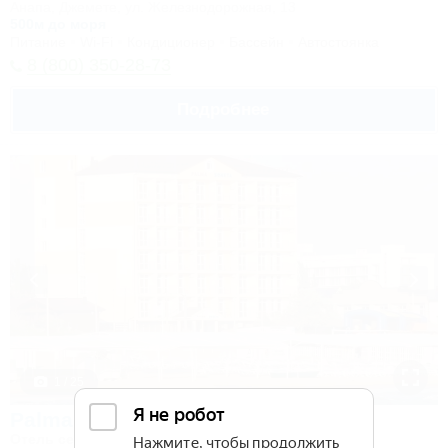
Анапа, Джемете, ул. Железнодорожная, 13
500м до моря
Питание
Wi-Fi
Кондиционер
Бассейн
Автостоянка
8 (800) 350-28-73
Подробнее
1 / 25
Palma Soneta
Отель семейного отдыха