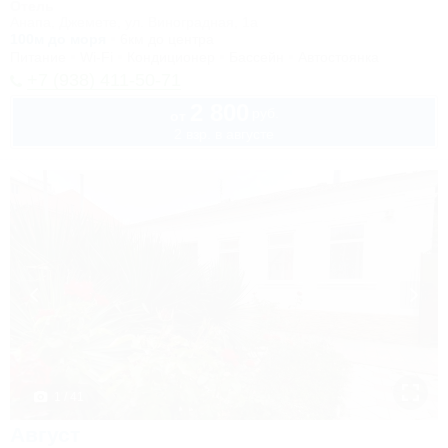
Отель
Анапа, Джемете, ул. Виноградная, 1а
100м до моря
6км до центра
Питание
Wi-Fi
Кондиционер
Бассейн
Автостоянка
+7 (938) 411-50-71
2 800
руб.
от
2 взр. в августе
1 / 41
Август