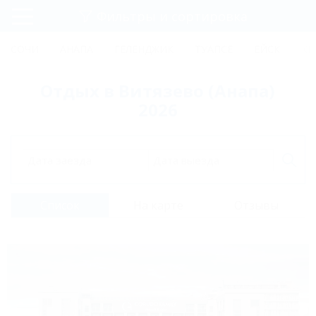
Фильтры и сортировка
Главная
СОЧИ
АНАПА
ГЕЛЕНДЖИК
ТУАПСЕ
ЕЙСК
КР
Регистрация
Отдых в Витязево (Анапа)
Вход
2026
Дата заезда
Дата выезда
Список
На карте
Отзывы