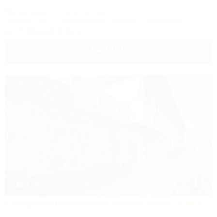
Анапа, ул. Набережная, 2
50м до моря
715м до центра
Питание
Wi-Fi
Кондиционер
Бассейн
Автостоянка
+7 (86133) 3-22-11
12 000
руб.
от
1 взр. в августе
1 / 40
Calypso All Inclusive Resort Hotel
Отель