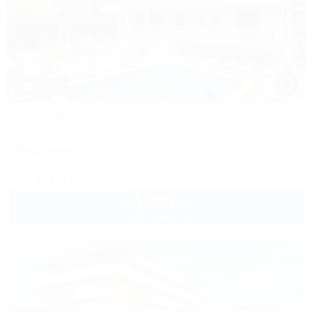
1 / 62
Империя
Гостиница
Анапа, Витязево, ул. Знойная, 11
100м до моря
Питание
Wi-Fi
Кондиционер
Бассейн
Автостоянка
+7 (918) 467-33-55
4 000
руб.
от
2 взр. в августе