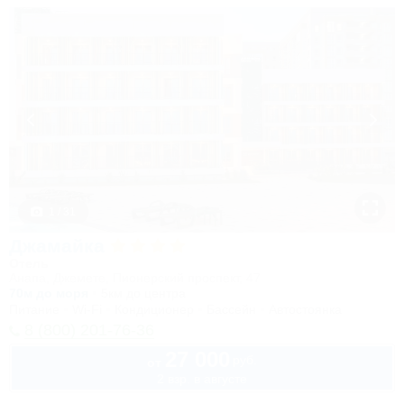
1 / 31
Джамайка
Отель
Анапа, Джемете, Пионерский проспект, 47
70м до моря
5км до центра
Питание
Wi-Fi
Кондиционер
Бассейн
Автостоянка
8 (800) 201-76-36
27 000
руб.
от
2 взр. в августе