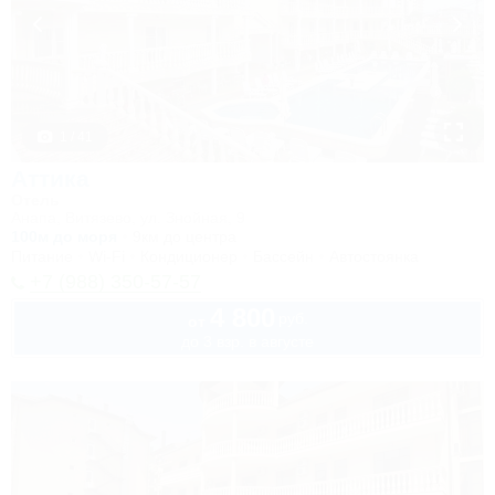
1 / 41
Аттика
Отель
Анапа, Витязево, ул. Знойная, 9
100м до моря
9км до центра
Питание
Wi-Fi
Кондиционер
Бассейн
Автостоянка
+7 (988) 350-57-57
4 800
руб.
от
до 3 взр. в августе