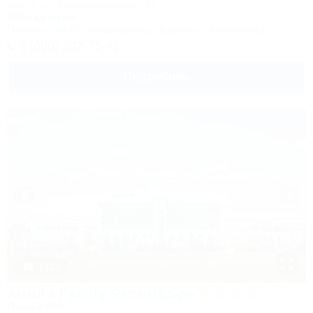
Анапа, ул. Красноармейская, 10
650м до моря
Питание
Wi-Fi
Кондиционер
Бассейн
Автостоянка
8 (800) 302-75-41
Подробнее
1 / 23
Aurum Family Resort&Spa
Отель&SPA