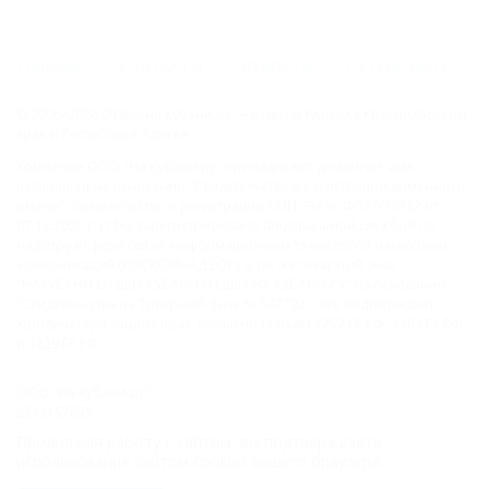
ГЛАВНАЯ
КОНТАКТЫ
НОВОСТИ
ПУТЕВОДИТЕЛЬ
© 2006–2026 Отдых.на Кубани.ру — отдых и туризм в Краснодарском
крае и Республике Адыгея.
Компании ООО "На Кубани.ру" принадлежит доменное имя
nakubani.ru на основании "Свидетельства о регистрации доменного
имени", свидетельство о регистрации СМИ –Эл № ФС77-79732 от
07.12.2020 г. (12+), зарегистрировано Федеральной службой по
надзору в сфере связи, информационных технологий и массовых
коммуникаций (РОСКОМНАДЗОР), а так же товарный знак
"НАКУБАНИ ОТДЫХ КУБАНИ ОТДЫХ.НА КУБАНИ.РУ" на основании
"Свидетельства на Товарный Знак № 547792". Это подтверждает
юридическую защиту прав, согласно статьям 1252 ГК РФ, 1484 ГК РФ
и 1229 ГК РФ.
ООО "На Кубани.ру"
2312157635
1082312013827
Продолжая работу с сайтом, вы подтверждаете
Все права защищены.
использование сайтом cookies вашего браузера.
Присоединяйтесь к нам!