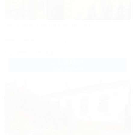
1 / 28
Частный дом на Кирова 30
Частный дом
Анапа, ул. Кирова, 30
350м до моря
1,2км до центра
Wi-Fi
Кондиционер
+7 (988) 319-25-07
1 200
руб.
от
1 взр. в августе