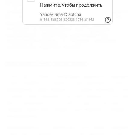
От автовокзала: все маршрутные такси до
остановки "ул. Астраханская" или по маршрутам №2,
№7 – остановка "Городская поликлиника". От ж/д
вокзала: все маршрутные такси до города,
остановка "ул. Астраханская" или "Городская
поликлиника". Ориентиры: цветочные часы,
театральная площадь, к/т "Родина", городская
поликлиника, памятник Ленина.
ОПИСАНИЕ ОТЕЛЯ «ДЕ ЛА МАПА»
Отель "Де ла Мапа" (DelaMapa) идеально подходит
и для семейного отдыха, и для деловых встреч и
проведения переговоров. Это единственный отель
в Анапе, работающий в летний период по системе
"Все включено". Гостей ждут у
ютные и
комфортабельные номера, вы
сочайшие стандарты
обслуживания.
Одновременно в различных категориях номеров
отеля могут разместиться до 160 человек. В "Де ла