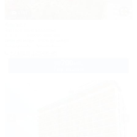
1 / 41
Август
Частное домовладение
Анапа, ул. Новороссийская
200м до моря
400м до центра
Кондиционер
Автостоянка
+7 (918) 125-66-45
700
руб.
от
1 взр. в августе