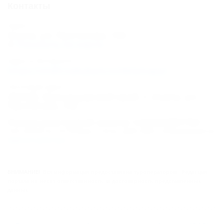
Контакты
Адрес:
Анапа, ул. Протапова, 102
Показать на карте
Адрес в Интернете:
https://otdih.nakubani.ru/delamapa/
Почтовый адрес:
353440, Краснодарский край, г. Анапа, ул.
Протапова, 102
Номер реестровой записи: С232024001763
Тип объекта: Гостиница, Статус: Действует. Информация из
Единого реестра
.
ВНИМАНИЕ!
Вся информация предоставлена туроператором. Редакция
портала не несёт ответственность за достоверность представленных
данных.