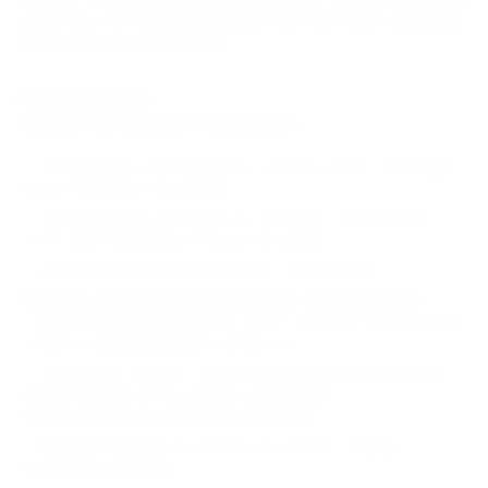
удобства гостей организован бесплатный трансфер
до комплекса и обратно.
Услуги и сервис
Тариф "All inclusive" включает:
посещение собственного пляжа отеля, трансфер
туда и обратно на ecocar;
трехразовое питание по системе "Шведский
стол",
два промежуточных питания;
аренда депозитной ячейки - бесплатно.
Также к услугам гостей отеля "Де ла Мапа":
высокоскоростная сеть WI-FI
на всей территории
отеля
в свободной доступности;
трансфер гостей с ж/д вокзала или аэропорта в
любое время суток (заказ трансфера
осуществляется заблаговременно);
бесплатная автостоянка на 10 мест перед
парадным входом;