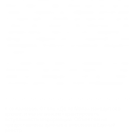
Мапа" имеется кафе, банкетный зал, детская
комната, конференц-зал, сейфовый депозитарий.
На территории – бассейн для взрослых и детей,
стоянка для личного автотранспорта.
Для
корпоративных клиентов отель предлагает в
аренду конференц-зал, оснащенный всем
необходимым. Возможна организация праздников
и торжеств.
На территории имеются новейшие системы
безопасности, круглосуточная охрана. И это лишь
малая часть преимуществ отеля "Де ла Мапа",
способных сделать отдых в Анапе незабываемым!
К сожалению, Отель «Де ла Мапа» находится в
архиве, и мы не можем гарантировать
актуальность информации. Объектом не
предоставлены данные о внесении в Единый
реестр.