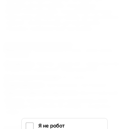
парковка для автомобиля, пользование
библиотечным фондом, пользование бытовым
инвентарем, депозитные ячейки, детская игровая
комната с воспитателем, детская игровая
площадка, анимационные программы.
Дополнительная информация:
Животные :
Проживание в отеле с животными
запрещено.
Документы :
Паспорт, для детей – свидетельство о
рождении и справка об "эпидокружении".
Длительность заезда :
От 1 суток.
Водоснабжение :
Центральное, постоянное.
Характер функционирования :
Круглогодичный.
Льготы :
При длительном пребывании и/или
заселении групп более 20 человек – возможны
скидки.
Как добраться: