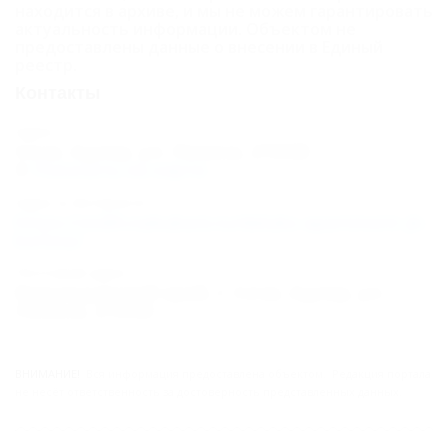
находится в архиве, и мы не можем гарантировать
Apartment
актуальность информации. Объектом не
предоставлены данные о внесении в Единый
ЖК Корона
реестр.
192
Контакты
Deluxe
Адрес:
Сочи, Адлер, ул. Ленина, 219/6б
Apartment
Показать на карте
ЖК Корона
Адрес в Интернете:
192-1
https://otdih.nakubani.ru/deluks-apartment-jk-
korona/
Карта
Почтовый адрес:
Краснодарский край, г. Сочи, Адлер, ул.
Отзывы
Ленина, 219/6б
ВНИМАНИЕ!
Вся информация предоставлена объектом. Редакция портала
не несёт ответственность за достоверность представленных данных.