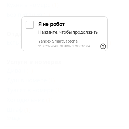
Кухня в номере
(1)
Без питания
(1)
Отдых с детьми
Есть условия для отдыха с детьми
(1)
Услуги в номерах
Диван
(1)
Душ в номере
(1)
Туалет в номере
(1)
Холодильник
(1)
Шкаф
(1)
Еще