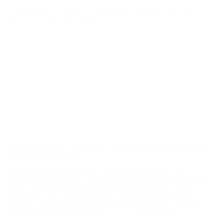
ГЕЛЕНДЖИК - 193 км
Феодосия (Крым) - 405 км
Большая Алушта - 464 км
ГЛАВНАЯ
КОНТАКТЫ
НОВОСТИ
ПУТЕВОДИТЕЛЬ
© 2006–2026 Отдых.на Кубани.ру — отдых и туризм в Краснодарском
крае и Республике Адыгея.
Компании ООО "На Кубани.ру" принадлежит доменное имя
nakubani.ru на основании "Свидетельства о регистрации доменного
имени", свидетельство о регистрации СМИ –Эл № ФС77-79732 от
07.12.2020 г. (12+), зарегистрировано Федеральной службой по
надзору в сфере связи, информационных технологий и массовых
коммуникаций (РОСКОМНАДЗОР), а так же товарный знак