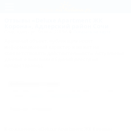
Регистрация
Отзывы «Deluxe Apartment ЖК
Корона», Адлерский район Сочи
Вход
Сочи, Адлер, ул. Ленина, 219/6б
Показать на карте
Архивный объект, публикация носит
Deluxe
информационный характер и может не
Apartment
соответствовать действительности. Актуальные
данные о внесении в Единый реестр не
ЖК
предоставлены.
Корона
Комнаты
Добавление отзыва
Комментарии могут оставлять только авторизованные пользователи.
Deluxe
Пожалуйста,
войдите
или
зарегистрируйтесь
.
Apartment
Пока нет отзывов!
ЖК Корона
12
К сожалению, «Deluxe Apartment ЖК Корона»
Deluxe