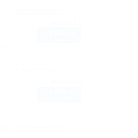
рте
Показать телефон
8.9
рейтинг:
2 000
руб.
от
2 взр. в августе
нка
рте
Показать телефон
9.9
рейтинг:
5 000
руб.
от
до 4 взр. в августе
рте
Показать телефон