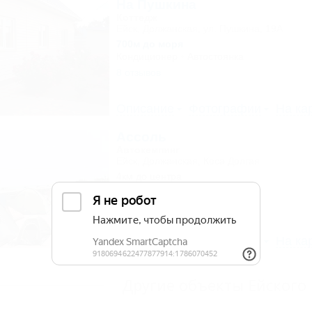
На Пушкина
Коттедж
Ейск, Должанская, ул. Пушкина, 19А
700м до моря
Кондиционер
Автостоянка
8 отзывов
Описание
Фотографии
На ка
Ассоль
Автокемпинг
Ейск, Должанская, Коса Долгая
4км до центра
Описание
Фотографии
На ка
Другие объекты Ейского