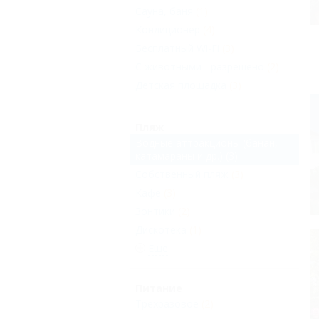
Сауна, баня
(1)
Кондиционер
(4)
Бесплатный Wi-Fi
(3)
С животными - разрешено
(2)
Детская площадка
(3)
Пляж
Водные аттракционы (банан,
катамараны и др.)
(3)
Собственный пляж
(3)
Кафе
(3)
Зонтики
(2)
Дискотека
(1)
Еще
Питание
Трехразовое
(2)