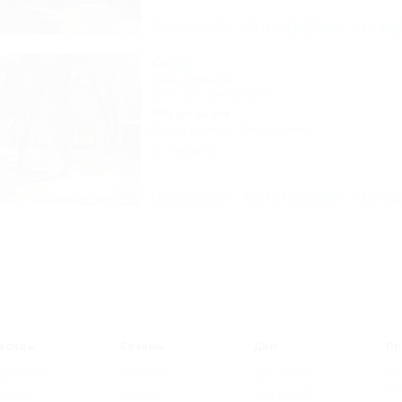
Описание
Фотографии
На ка
Кедр
База отдыха
Ейск, ул. Шмидта, 26
50м до моря
Кондиционер
Автостоянка
11 отзывов
Описание
Фотографии
На ка
есяцы
Сезоны
Дни
Пр
прель
(1)
Весна
(1)
Два дня
(4)
Ма
пр
ай
(4)
Лето
(4)
Три дня
(4)