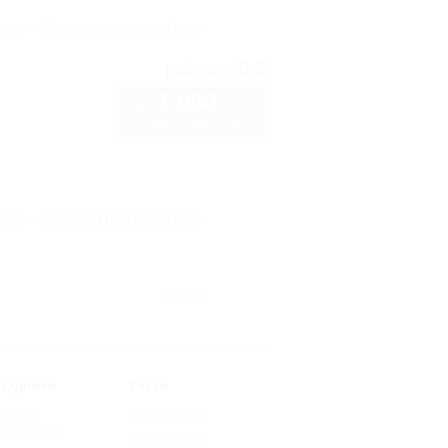
рте
Показать телефон
9.2
рейтинг:
1 000
руб.
от
2 взр. в августе
рте
Показать телефон
Архив
аздники
Гости
йские
На двоих
(4)
аздники
(3)
На троих
(4)