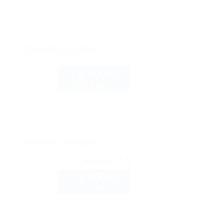
рте
Показать телефон
5 000
руб.
от
2 взр. в августе
1
рте
Показать телефон
7.8
рейтинг:
3 400
руб.
от
2 взр. в августе