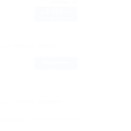
10
рейтинг:
2 000
руб.
от
до 3 взр. в августе
рте
Показать телефон
Подробнее
рте
Показать телефон
 района