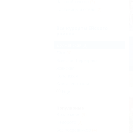
Частный сектор
(3)
Гостиницы и отели
(2)
Все курорты Ейского
района
Должанская
(8)
Ейск
(6)
Ясенская Переправа
Ясенская
Копанская
Камышеватская
Еще
Популярные
Возле моря
(3)
Недорого
(3)
Без посредников
(4)