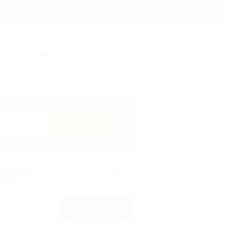
- бронирование, цены 2026 - Отдых.на Кубани.ру
Регистрация
Вход
ы
Термальные источники
 водными
ых в Должанской?
Поиск
исок
На карте
Отзывы
2 000
руб.
от
2 взр. в августе