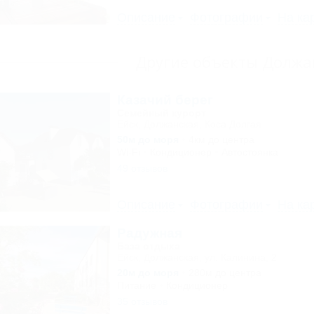
Описание
Фотографии
На ка
Другие объекты Должа
Казачий берег
Семейный курорт
Ейск, Должанская, Коса Долгая
50м до моря
4км до центра
Wi-Fi
Кондиционер
Автостоянка
49 отзывов
Описание
Фотографии
На ка
Радужная
База отдыха
Ейск, Должанская, ул. Калинина, 2
20м до моря
280м до центра
Питание
Кондиционер
35 отзывов