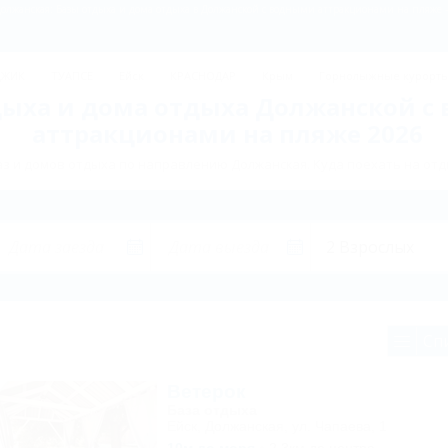
олжанская: Базы отдыха и дома отдыха в Должанской с водными аттракционами на пляже 
ДЖИК
ТУАПСЕ
Ейск
КРАСНОДАР
Крым
Горнолыжные курорт
дыха и дома отдыха Должанской с
аттракционами на пляже 2026
з и домов отдыха по направлению Должанская. Куда поехать на отд
Сп
Ветерок
База отдыха
Ейск, Должанская, ул. Чапаева, 1