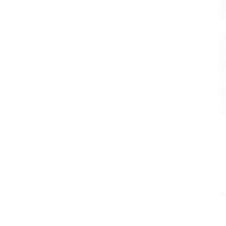
М
А
М