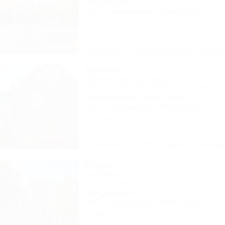
100м до моря
Wi-Fi
Кондиционер
Автостоянка
18 отзывов
Описание
Фотографии
На ка
Дуняша
Частный гостевой дом
Ейск, Приморский бульвар, ул. Шмидта, 1
100м до моря
3км до центра
Wi-Fi
Кондиционер
Автостоянка
11 отзывов
Описание
Фотографии
На ка
Отдых
Гостиница
Ейск, ул. Свердлова, 104/ ул. Энгельса, 47
300м до моря
Wi-Fi
Кондиционер
Автостоянка
1 отзыв