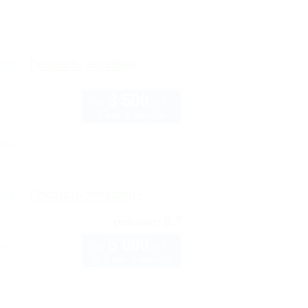
рте
Показать телефон
3 500
руб.
от
2 взр. в августе
нка
рте
Показать телефон
9.7
рейтинг:
5 000
руб.
44г
от
до 4 взр. в августе