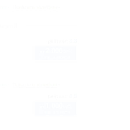
рте
Показать телефон
нской
8.8
рейтинг:
2 000
руб.
от
2 взр. в августе
рте
Показать телефон
8.5
рейтинг:
1 000
руб.
от
1 взр. в августе