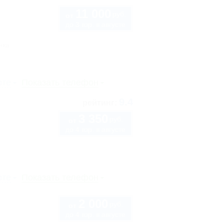
11 000
руб.
от
до 3 взр. в августе
нка
рте
Показать телефон
9.4
рейтинг:
3 350
руб.
от
до 4 взр. в августе
рте
Показать телефон
2 000
руб.
от
до 4 взр. в августе