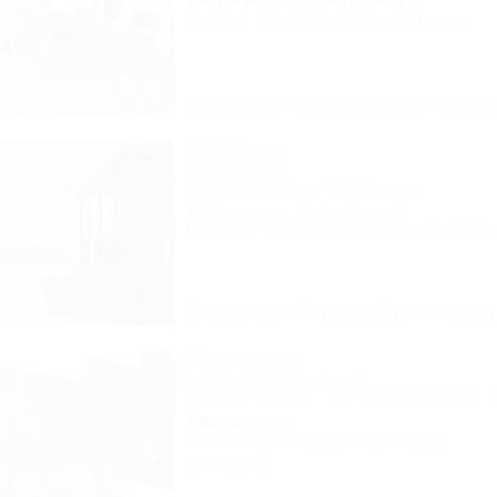
10м до моря
2,3км до центра
Питание
Кондиционер
Автостоянка
Описание
Фотографии
На ка
Кристина
База отдыха
Ейск, Должанская, Коса Долгая
20м до моря
7км до центра
Питание
Wi-Fi
Кондиционер
Автостоя
Описание
Фотографии
На ка
Подсолнух
Коттеджный комплекс
Ейск, Должанская, пер. Краснофлотский, 
700м до моря
Wi-Fi
Кондиционер
Автостоянка
12 отзывов