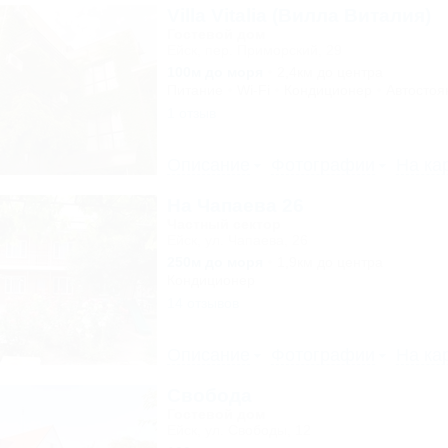
Villa Vitalia (Вилла Виталия)
Гостевой дом
Ейск, пер. Приморский, 29
100м до моря
2,4км до центра
Питание
Wi-Fi
Кондиционер
Автостоя
1 отзыв
Описание
Фотографии
На ка
На Чапаева 26
Частный сектор
Ейск, ул. Чапаева, 26
250м до моря
1,9км до центра
Кондиционер
14 отзывов
Описание
Фотографии
На ка
Свобода
Гостевой дом
Ейск, ул. Свободы, 12