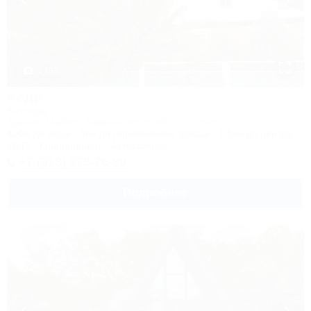
1 / 33
Кедр
Коттедж
Адыгея, Майкоп, Каменномостский, ул. Гоголя, 17
400м до воды
4км до горнолыжной трассы
1,5км до центра
Wi-Fi
Кондиционер
Автостоянка
+7 (918) 228-76-89
Подробнее