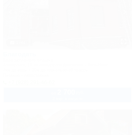
1 / 64
Благодать
База активного отдыха
Апшеронск, 15 км автодороги Даховская - Лаго-Наки
4км до воды
20м до горнолыжной трассы
Питание
Автостоянка
+7 (928) 291-46-62
2 700
руб.
от
2 взр. в августе