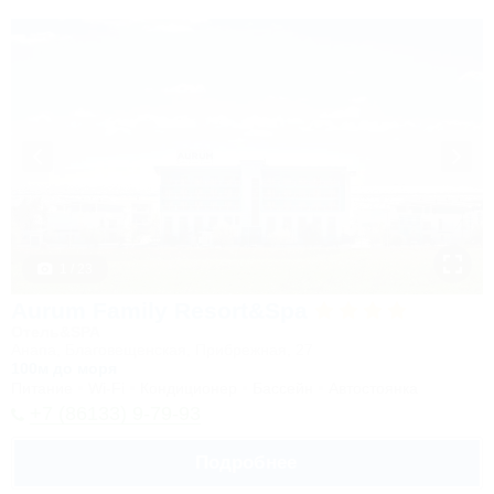
1 / 23
Aurum Family Resort&Spa
Отель&SPA
Анапа, Благовещенская, Прибрежная, 27
100м до моря
Питание
Wi-Fi
Кондиционер
Бассейн
Автостоянка
+7 (86133) 9-79-93
Подробнее