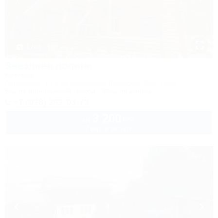
1 / 60
Звездная долина
Коттедж
Апшеронск, 16-й км автодороги Даховская-Лаго-Наки
5км до горнолыжной трассы
39км до центра
+7 (928) 292-03-73
3 200
руб.
от
2 взр. в августе