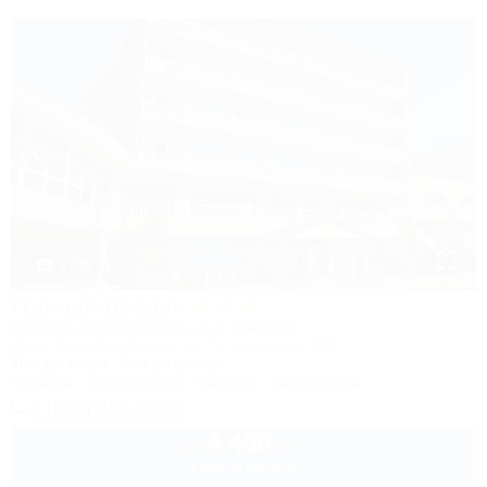
1 / 85
Горный воздух
Лечебно-оздоровительный комплекс
Сочи, Лоо, Атарбеково, ул. Таганрогская, 4/3
10м до моря
5км до центра
Питание
Кондиционер
Бассейн
Автостоянка
8 (800) 333-78-33
4 400
руб.
от
1 взр. в августе