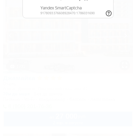
1 / 31
Джамайка
Отель
Анапа, Джемете, Пионерский проспект, 47
70м до моря
5км до центра
Питание
Wi-Fi
Кондиционер
Бассейн
Автостоянка
8 (800) 201-76-36
27 000
руб.
от
2 взр. в августе