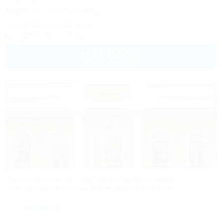
Акция "Постоянные гости"
Акция "Выгодный сезон"
8 (800) 301-17-82
17 800
руб.
от
2 взр. в августе
Продолжая работу с сайтом, вы подтверждаете
использование сайтом cookies вашего браузера.
1 / 31
СОГЛАСЕН
Премьер-отель
Отель