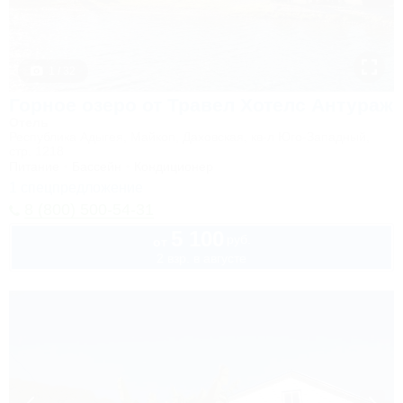
1 / 32
Горное озеро от Травел Хотелс Антураж
Отель
Республика Адыгея, Майкоп, Даховская, кв-л Юго-Западный,
стр. 1218
Питание
Бассейн
Кондиционер
1 спецпредложение
8 (800) 500-54-31
5 100
руб.
от
2 взр. в августе