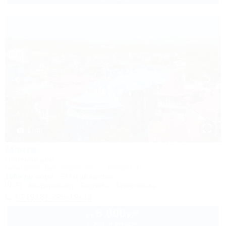
1 / 40
Мечта
Гостевой дом
Геленджик, Дивноморское, ул. Кирова, 7б
150м до моря
574м до центра
Wi-Fi
Кондиционер
Бассейн
Автостоянка
+7 (918) 396-19-33
6 000
руб.
от
2 взр. в августе