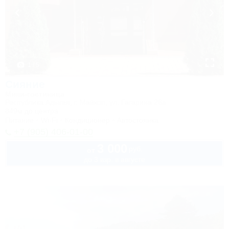
1 / 5
Сияние
Мини-гостиница
Республика Адыгея, г. Майкоп, ул. Гагарина 26а
849м до центра
Питание
Wi-Fi
Кондиционер
Автостоянка
+7 (905) 406-01-00
3 000
руб.
от
до 3 взр. в августе