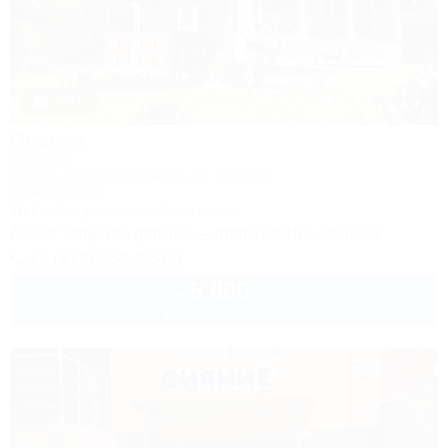
1 / 16
Пикник
Коттедж
Адыгея, Майкоп, Хамышки, ул. Мира, 6с
300м до воды
Wi-Fi
Кондиционер
Автостоянка
Акция "Отдыхай дольше — плати на 10% меньше"
+7 (918) 359-02-63
5 000
руб.
от
до 3 взр. в августе