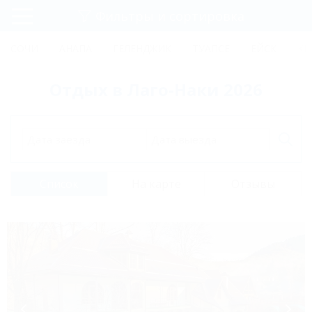
Фильтры и сортировка
Главная
СОЧИ
АНАПА
ГЕЛЕНДЖИК
ТУАПСЕ
ЕЙСК
КР
Регистрация
Отдых в Лаго-Наки 2026
Вход
Дата заезда
Дата выезда
Список
На карте
Отзывы