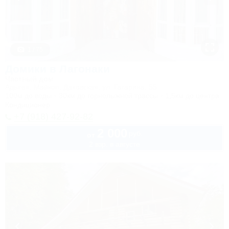
1 / 75
Домики в Лагонаки
Частный дом
Адыгея, Майкоп, Даховская, ул. Гагарина, 55
100м до воды
30км до горнолыжной трассы
1,5км до центра
Кондиционер
+7 (918) 427-92-82
2 000
руб.
от
2 взр. в августе