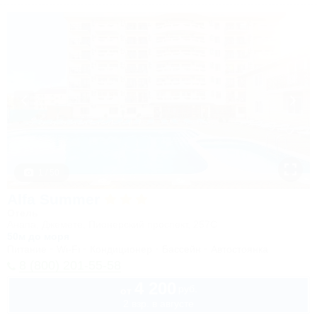
1 / 50
Alfa Summer
Отель
Анапа, Джемете, Пионерский проспект, 257С
50м до моря
Питание
Wi-Fi
Кондиционер
Бассейн
Автостоянка
8 (800) 201-55-58
4 200
руб.
от
2 взр. в августе