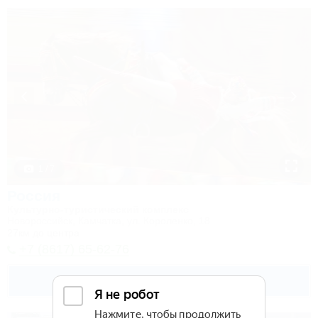
1 / 7
Россия
Культурно-туристический комплекс
Новороссийск, Камчатка, ул. Короленко, 18
27км до центра
+7 (8617) 65-62-76
Подробнее