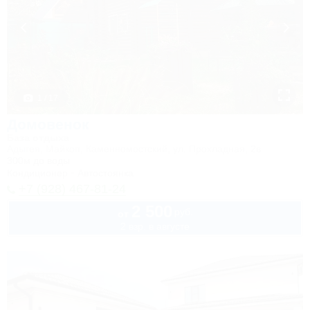
1 / 17
Домовенок
База отдыха
Адыгея, Майкоп, Каменномостский, ул. Прохладная, 2в
300м до воды
Кондиционер
Автостоянка
+7 (928) 467-81-24
2 500
руб.
от
2 взр. в августе