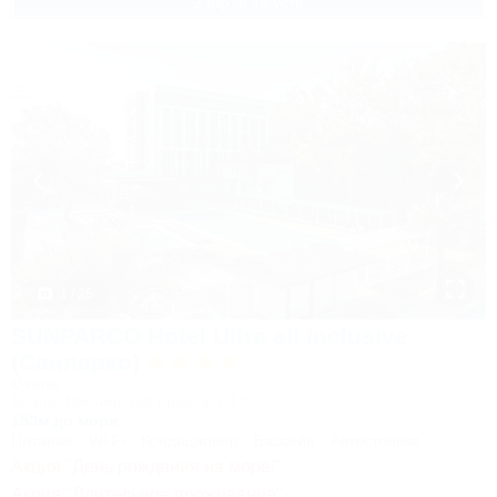
2 взр. в августе
1 / 25
SUNPARCO Hotel Ultra all inclusive
(Санпарко)
Отель
Анапа, Пионерский проспект, 12
150м до моря
Питание
Wi-Fi
Кондиционер
Бассейн
Автостоянка
Акция "День рождения на море!"
Акция "Длительное проживание"