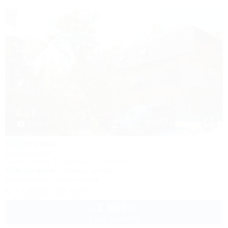
1 / 42
Нефтяник
База отдыха
Туапсе, Бжид, Бухта Инал, 2 участок
270м до моря
200м до центра
Кондиционер
Автостоянка
+7 (918) 118-10-40
1 600
руб.
от
2 взр. в августе