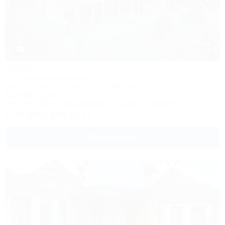
1 / 43
Эдем
Гостиничный комплекс
Адыгея, Майкоп, Гузерипль, ул. Лесная, 47ж
416м до центра
Питание
Wi-Fi
Кондиционер
Бассейн
Автостоянка
+7 (952) 986-37-77
Подробнее