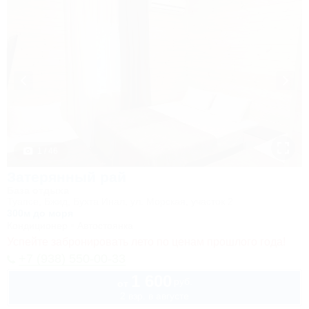
1 / 46
Затерянный рай
База отдыха
Туапсе, Бжид, Бухта Инал, ул. Морская, участок 2
300м до моря
Кондиционер
Автостоянка
Успейте забронировать лето по ценам прошлого года!
+7 (938) 550-00-33
1 600
руб.
от
2 взр. в августе