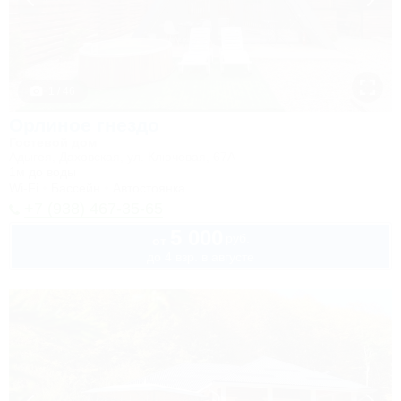
1 / 46
Орлиное гнездо
Гостевой дом
Адыгея, Даховская, ул. Ключевая, 67А
1м до воды
Wi-Fi
Бассейн
Автостоянка
+7 (938) 467-35-65
5 000
руб.
от
до 4 взр. в августе