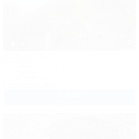
1 / 47
OZON Family
Гостевой дом
Адыгея, Майкоп, Гузерипль, ул. Лесная, 4б
452м до центра
Питание
Автостоянка
+7 (918) 925-94-31
5 000
руб.
от
2 взр. в августе