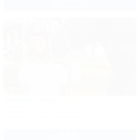
от
до 3 взр. в августе
1 / 19
Орлиное Гнездо
Парк отель
Горячий Ключ, Безымянное, урочище Орловая щель
Кондиционер
Бассейн
Автостоянка
+7 (918) 150-01-41
8 000
руб.
от