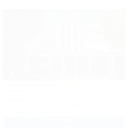
1 / 37
Старинная Анапа
Санаторий & Спа
Анапа, ул. Набережная, 2
50м до моря
715м до центра
Питание
Wi-Fi
Кондиционер
Бассейн
Автостоянка
+7 (86133) 3-22-11
12 000
руб.
от
1 взр. в августе