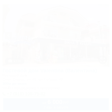
1 / 44
Гостевой дом Valentina (Валентина)
Гостевой дом
Сочи, Сириус, ул. 65 лет Победы, 49
300м до моря
Wi-Fi
Кондиционер
Автостоянка
+7 (918) 108-75-82
6 000
руб.
от
2 взр. в августе