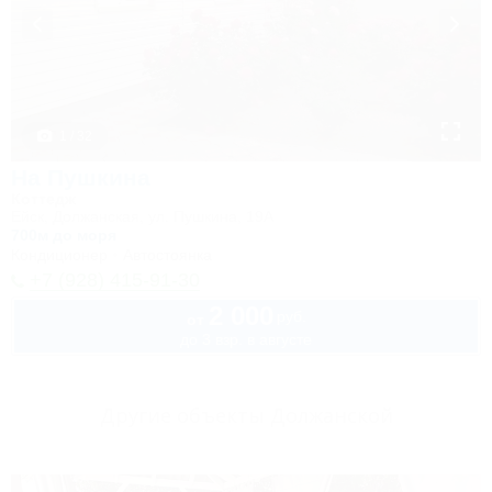
1 / 32
На Пушкина
Коттедж
Ейск, Должанская, ул. Пушкина, 19А
700м до моря
Кондиционер
Автостоянка
+7 (928) 415-91-30
2 000
руб.
от
до 3 взр. в августе
Другие объекты Должанской