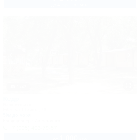
до 4 взр. в августе
1 / 43
Кедр
База отдыха
Ейск, ул. Шмидта, 26
50м до моря
Кондиционер
Автостоянка
+7 (905) 403-79-57
1 000
руб.
от