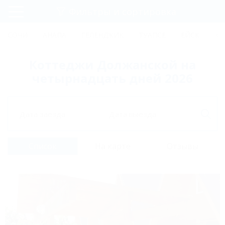
Фильтры и сортировка
Главная
СОЧИ
АНАПА
ГЕЛЕНДЖИК
ТУАПСЕ
ЕЙСК
КР
Регистрация
Коттеджи Должанской на
Вход
четырнадцать дней 2026
Дата заезда
Дата выезда
Список
На карте
Отзывы