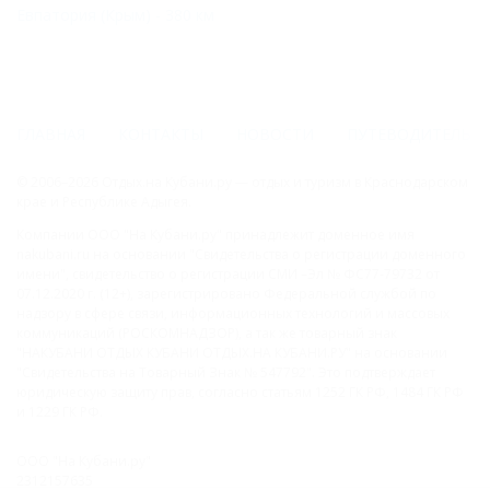
Евпатория (Крым) - 380 км
ГЛАВНАЯ
КОНТАКТЫ
НОВОСТИ
ПУТЕВОДИТЕЛЬ
© 2006–2026 Отдых.на Кубани.ру — отдых и туризм в Краснодарском
крае и Республике Адыгея.
Компании ООО "На Кубани.ру" принадлежит доменное имя
nakubani.ru на основании "Свидетельства о регистрации доменного
имени", свидетельство о регистрации СМИ –Эл № ФС77-79732 от
07.12.2020 г. (12+), зарегистрировано Федеральной службой по
надзору в сфере связи, информационных технологий и массовых
коммуникаций (РОСКОМНАДЗОР), а так же товарный знак
"НАКУБАНИ ОТДЫХ КУБАНИ ОТДЫХ.НА КУБАНИ.РУ" на основании
"Свидетельства на Товарный Знак № 547792". Это подтверждает
юридическую защиту прав, согласно статьям 1252 ГК РФ, 1484 ГК РФ
и 1229 ГК РФ.
ООО "На Кубани.ру"
2312157635