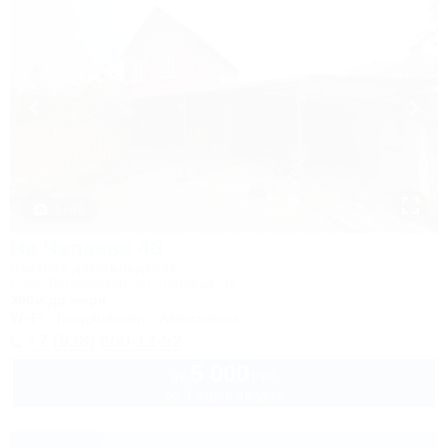
1 / 49
На Чапаева 4б
Частное домовладение
Ейск, Должанская, ул. Чапаева, 4б
300м до моря
Wi-Fi
Кондиционер
Автостоянка
+7 (928) 660-13-52
5 000
руб.
от
до 4 взр. в августе