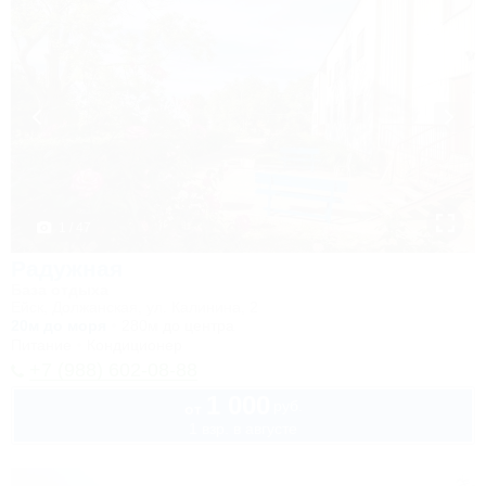
1 / 47
Радужная
База отдыха
Ейск, Должанская, ул. Калинина, 2
20м до моря
280м до центра
Питание
Кондиционер
+7 (988) 602-08-88
1 000
руб.
от
1 взр. в августе