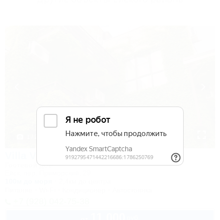
1 / 24
Villa Vitalia (Вилла Виталия)
Гостевой дом
Ейск, пер. Приморский, 29
100м до моря
2,4км до центра
Питание
Wi-Fi
Кондиционер
Автостоянка
+7 (928) 042-75-38
11 000
руб.
от