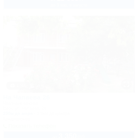
до 3 взр. в августе
1 / 44
На Чапаева 26
Частный сектор
Ейск, ул. Чапаева, 26
250м до моря
1,9км до центра
Кондиционер
Показать телефон
3 350
руб.
от