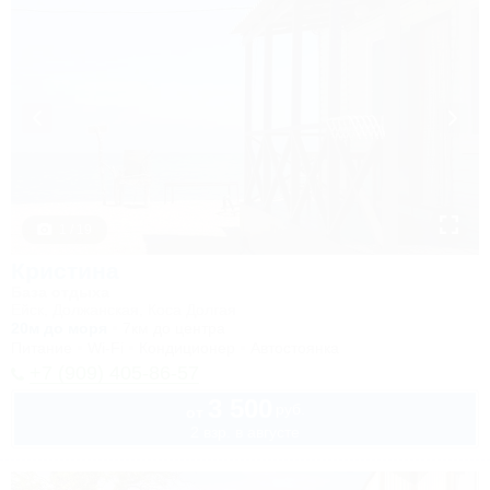
1 / 19
Кристина
База отдыха
Ейск, Должанская, Коса Долгая
20м до моря
7км до центра
Питание
Wi-Fi
Кондиционер
Автостоянка
+7 (909) 405-86-57
3 500
руб.
от
2 взр. в августе