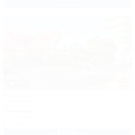
2 взр. в августе
1 / 62
Свобода
Гостевой дом
Ейск, ул. Свободы, 12
100м до моря
Wi-Fi
Кондиционер
Автостоянка
+7 (960) 496-96-61
2 000
руб.
от