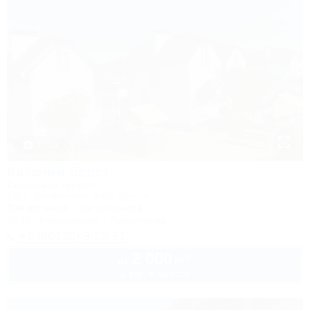
1 / 33
Казачий берег
Семейный курорт
Ейск, Должанская, Коса Долгая
50м до моря
4км до центра
Wi-Fi
Кондиционер
Автостоянка
+7 (86132) 9-15-51
2 000
руб.
от
2 взр. в августе