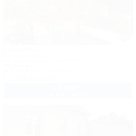
1 / 33
Подсолнух
Коттеджный комплекс
Ейск, Должанская, пер. Краснофлотский, 44г
700м до моря
Wi-Fi
Кондиционер
Автостоянка
+7 (928) 407-08-48
5 000
руб.
от
до 4 взр. в августе