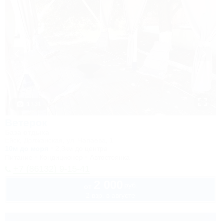
1 / 31
Ветерок
База отдыха
Ейск, Должанская, ул. Чапаева, 1
10м до моря
2,3км до центра
Питание
Кондиционер
Автостоянка
+7 (86132) 9-15-41
2 000
руб.
от
2 взр. в августе