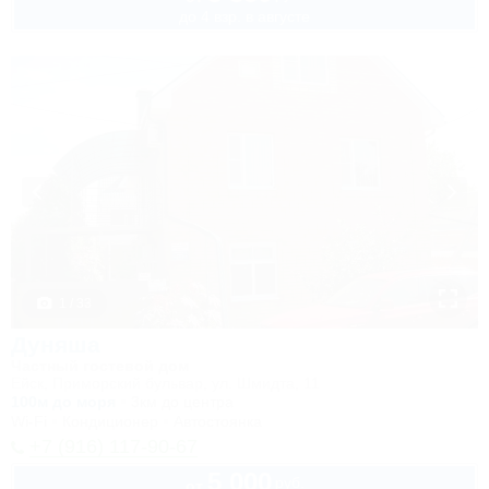
до 4 взр. в августе
1 / 33
Дуняша
Частный гостевой дом
Ейск, Приморский бульвар, ул. Шмидта, 11
100м до моря
3км до центра
Wi-Fi
Кондиционер
Автостоянка
+7 (916) 117-90-67
5 000
руб.
от