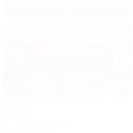
5 000
руб.
от
2 взр. в августе
1 / 62
Свобода
Гостевой дом
Ейск, ул. Свободы, 12
100м до моря
Wi-Fi
Кондиционер
Автостоянка
+7 (960) 496-96-61