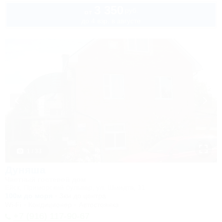
3 350
руб.
от
до 4 взр. в августе
1 / 33
Дуняша
Частный гостевой дом
Ейск, Приморский бульвар, ул. Шмидта, 11
100м до моря
3км до центра
Wi-Fi
Кондиционер
Автостоянка
+7 (916) 117-90-67