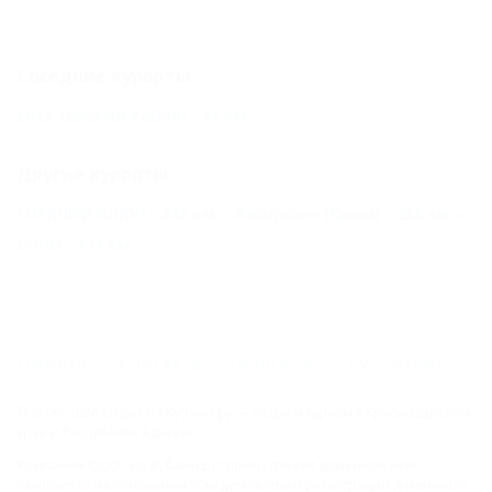
Соседние курорты
Ейск (Ейский Район) - 41 км
Другие курорты
ГОРЯЧИЙ КЛЮЧ - 245 км
Феодосия (Крым) - 258 км
СОЧИ - 371 км
ГЛАВНАЯ
КОНТАКТЫ
НОВОСТИ
ПУТЕВОДИТЕЛЬ
© 2006–2026 Отдых.на Кубани.ру — отдых и туризм в Краснодарском
крае и Республике Адыгея.
Компании ООО "На Кубани.ру" принадлежит доменное имя
nakubani.ru на основании "Свидетельства о регистрации доменного