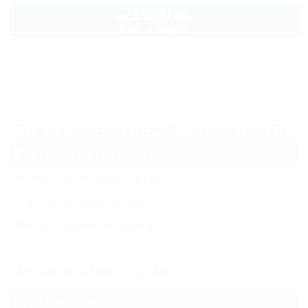
1 000
руб.
от
2 взр. в августе
Архив
Отдых в Должанской с прокатом (2)
Гостиницы и отели
(2)
Жильё для отдыха
(3)
Частный сектор
(2)
Базы и дома отдыха
(1)
Все курорты Ейского района
Должанская
(8)