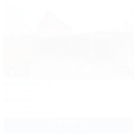
1 / 49
На Чапаева 4б
Частное домовладение
Ейск, Должанская, ул. Чапаева, 4б
300м до моря
Wi-Fi
Кондиционер
Автостоянка
+7 (928) 660-13-52
5 000
руб.
от
до 4 взр. в августе