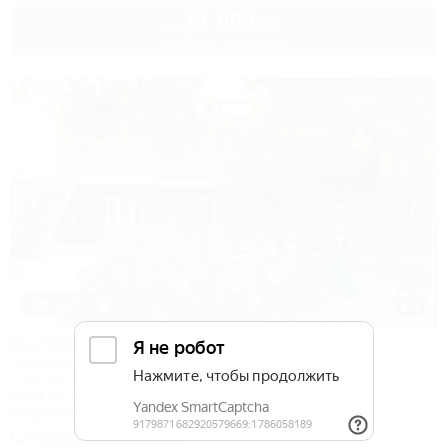
11 000
руб.
от
до 3 взр. в августе
1 / 44
На Чапаева 26
Частный сектор
Ейск, ул. Чапаева, 26
250м до моря
1,9км до центра
Кондиционер
Показать телефон