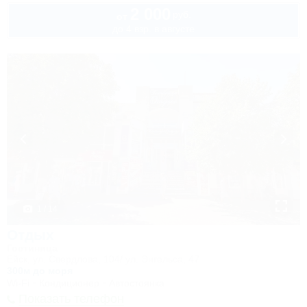
2 000
руб.
от
до 4 взр. в августе
1 / 14
Отдых
Гостиница
Ейск, ул. Свердлова, 104/ ул. Энгельса, 47
300м до моря
Wi-Fi
Кондиционер
Автостоянка
Показать телефон