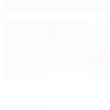
3 400
руб.
от
2 взр. в августе
1 / 43
Кедр
База отдыха
Ейск, ул. Шмидта, 26
50м до моря
Кондиционер
Автостоянка
+7 (905) 403-79-57