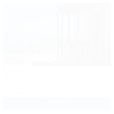
1 / 19
Кристина
База отдыха
Ейск, Должанская, Коса Долгая
20м до моря
7км до центра
Питание
Wi-Fi
Кондиционер
Автостоянка
+7 (909) 405-86-57
3 500
руб.
от
2 взр. в августе