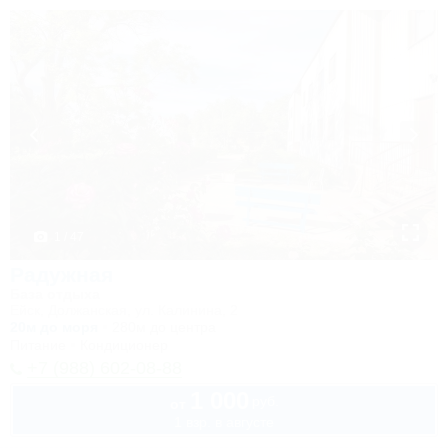
1 / 47
Радужная
База отдыха
Ейск, Должанская, ул. Калинина, 2
20м до моря
280м до центра
Питание
Кондиционер
+7 (988) 602-08-88
1 000
руб.
от
1 взр. в августе