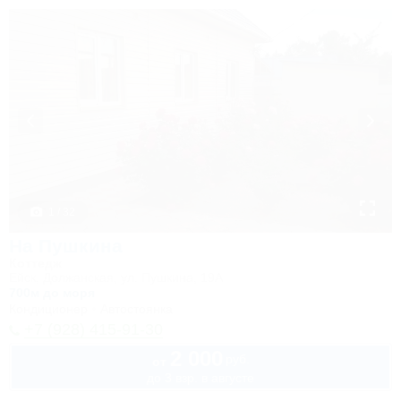
1 / 32
На Пушкина
Коттедж
Ейск, Должанская, ул. Пушкина, 19А
700м до моря
Кондиционер
Автостоянка
+7 (928) 415-91-30
2 000
руб.
от
до 3 взр. в августе