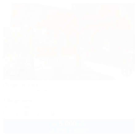
1 / 33
Подсолнух
Коттеджный комплекс
Ейск, Должанская, пер. Краснофлотский, 44г
700м до моря
Wi-Fi
Кондиционер
Автостоянка
+7 (928) 407-08-48
5 000
руб.
от
до 4 взр. в августе