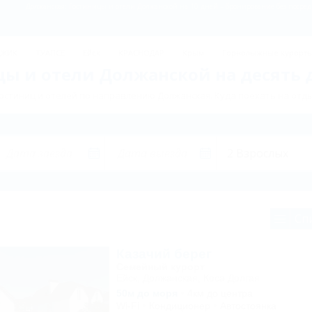
Должанская: Гостиницы и отели Должанской на 10 дней – бронирование без посред
ДЖИК
ТУАПСЕ
Ейск
КРАСНОДАР
Крым
Горнолыжные курорт
ы и отели Должанской на десять 
остиниц и отелей по направлению Должанская. Куда поехать на отды
Сп
Казачий берег
Семейный курорт
Ейск, Должанская, Коса Долгая
50м до моря
4км до центра
Wi-Fi
Кондиционер
Автостоянка