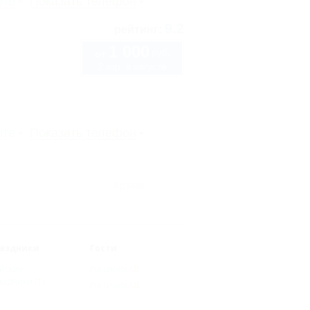
рте
Показать телефон
9.2
рейтинг:
1 000
руб.
от
2 взр. в августе
рте
Показать телефон
Архив
аздники
Гости
йские
На двоих
(2)
аздники
(1)
На троих
(2)