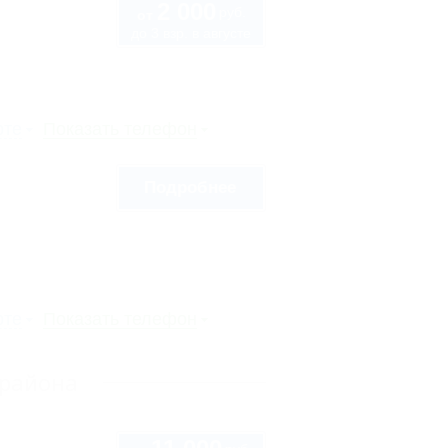
2 000
руб.
от
до 3 взр. в августе
рте
Показать телефон
Подробнее
рте
Показать телефон
 района