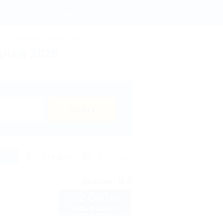
ников на десять дней 2026 - Отдых.на Кубани.ру
Регистрация
Вход
ы
Термальные источники
дней 2026
х в Должанской?
Поиск
исок
На карте
Отзывы
8.8
рейтинг:
2 000
руб.
от
2 взр. в августе