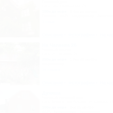
Гостевой дом
Ейск, пер. Приморский, 29
100м до моря
2,4км до центра
Питание
Wi-Fi
Кондиционер
Автостоя
1 отзыв
Описание
Фотографии
На ка
На Чапаева 26
Частный сектор
Ейск, ул. Чапаева, 26
250м до моря
1,9км до центра
Кондиционер
14 отзывов
Описание
Фотографии
На ка
Дуняша
Частный гостевой дом
Ейск, Приморский бульвар, ул. Шмидта, 1
100м до моря
3км до центра
Wi-Fi
Кондиционер
Автостоянка