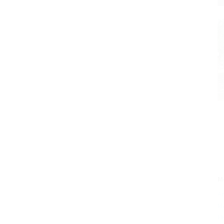
М
А
М
И