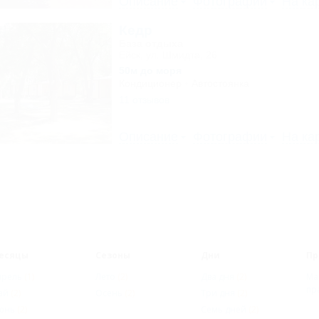
Описание
Фотографии
На ка
Кедр
База отдыха
Ейск, ул. Шмидта, 26
50м до моря
Кондиционер
Автостоянка
11 отзывов
Описание
Фотографии
На ка
есяцы
Сезоны
Дни
Пр
прель
(1)
Лето
(2)
Два дня
(2)
Ма
пр
ай
(2)
Осень
(2)
Три дня
(2)
юнь
(2)
Семь дней
(2)