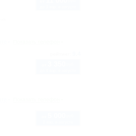
11 000
руб.
от
до 3 взр. в августе
нка
рте
Показать телефон
9.4
рейтинг:
3 350
руб.
от
до 4 взр. в августе
рте
Показать телефон
5 000
руб.
от
2 взр. в августе
1