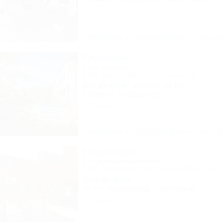
Питание
Кондиционер
Автостоянка
Описание
Фотографии
На ка
Радужная
База отдыха
Ейск, Должанская, ул. Калинина, 2
20м до моря
280м до центра
Питание
Кондиционер
35 отзывов
Описание
Фотографии
На ка
Подсолнух
Коттеджный комплекс
Ейск, Должанская, пер. Краснофлотский, 
700м до моря
Wi-Fi
Кондиционер
Автостоянка
12 отзывов