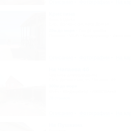
Описание
Фотографии
На ка
Кристина
База отдыха
Ейск, Должанская, Коса Долгая
20м до моря
7км до центра
Питание
Wi-Fi
Кондиционер
Автостоя
Описание
Фотографии
На ка
На Чапаева 4б
Частное домовладение
Ейск, Должанская, ул. Чапаева, 4б
300м до моря
Wi-Fi
Кондиционер
Автостоянка
28 отзывов
Описание
Фотографии
На ка
На Пушкина
Коттедж