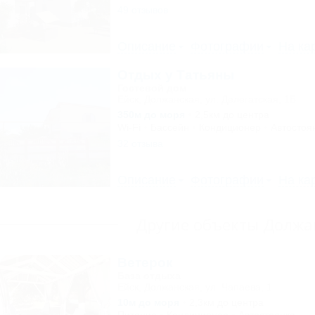
49 отзывов
Описание
Фотографии
На ка
Отдых у Татьяны
Гостевой дом
Ейск, Должанская, ул. Делегатская, 1Б
350м до моря
2,5км до центра
Wi-Fi
Бассейн
Кондиционер
Автостоя
32 отзыва
Описание
Фотографии
На ка
Другие объекты Должа
Ветерок
База отдыха
Ейск, Должанская, ул. Чапаева, 1
10м до моря
2,3км до центра