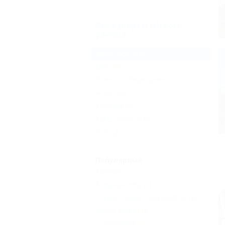
Все курорты Ейского
района
Должанская
(8)
Ейск
(6)
Ясенская Переправа
Ясенская
Копанская
Камышеватская
Еще
Популярные
Бассейн
(1)
Кондиционер
(2)
С животными - разрешено
(2)
Возле моря
(1)
С лечением
(1)