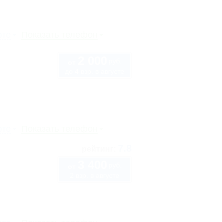
рте
Показать телефон
2 000
руб.
от
до 4 взр. в августе
рте
Показать телефон
7.8
рейтинг:
3 400
руб.
от
2 взр. в августе