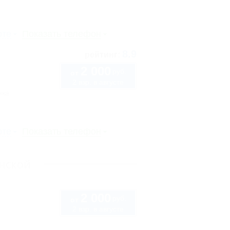
рте
Показать телефон
8.9
рейтинг:
2 000
руб.
от
2 взр. в августе
нка
рте
Показать телефон
нской
2 000
руб.
от
2 взр. в августе