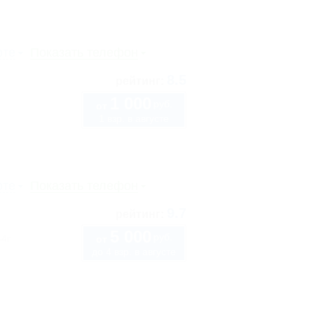
рте
Показать телефон
8.5
рейтинг:
1 000
руб.
от
1 взр. в августе
рте
Показать телефон
9.7
рейтинг:
5 000
руб.
44г
от
до 4 взр. в августе