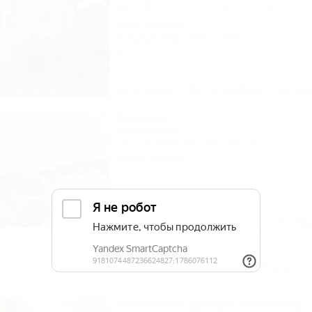
Ейск, Должанская, ул. Пушкина, 19А
700м до моря
Кондиционер
Автостоянка
8 отзывов
Описание
Фотографии
На ка
Ассоль
Автокемпинг
Ейск, Должанская, Коса Долгая
4км до центра
Описание
Фотографии
На ка
Другие объекты Ейского
Villa Vitalia (Вилла Виталия)