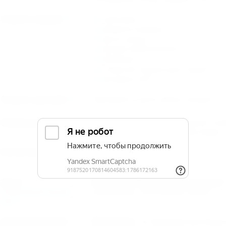
Услуги и сервис
трансфер;
уборка в номерах;
автостоянка;
продуктовый магазин;
банкомат;
открытая терраса для отдыха со с
Интернет Wi-Fi.
Отдых с детьми
Принимаются дети любого возраста. Е
Размещение
Гостевой дом "Эдас" располагает к
номерами класса люкс с удобствами.
Расчетное время
Время заезда: 14:00
Время выезда: 12:00
Цены
В стоимость размещения входит:
подробный прайс-
Проживание, пользование кухней.
лист
Дополнительная
Животные :
По предварительной дог