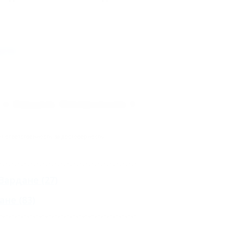
рте
 п. Вардане, Минеральная, 5
 ответственность за достоверность
Вардане
(27)
ане
(83)