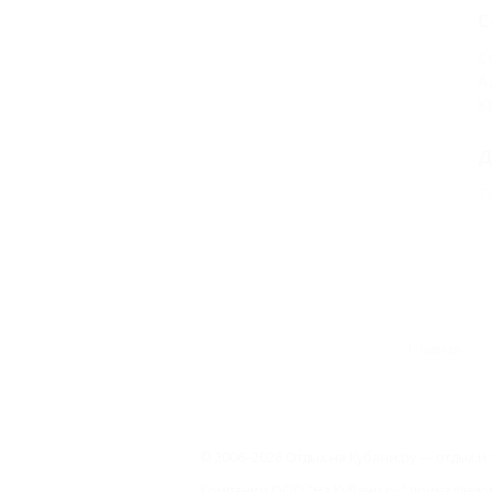
С
С
А
К
Д
Т
Главная
© 2006–2026 Отдых.на Кубани.ру — отдых и 
Компании ООО "На Кубани.ру" принадлежит 