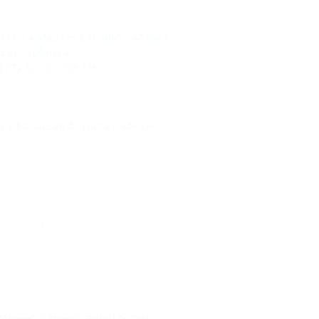
47 км
Мацеста (Сочи) - 47 км
се) - 100 км
 (Туапсе) - 118 км
м
Большая Алушта - 426 км
О проекте
доменного имени", свидетельство о