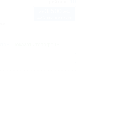
10
рейтинг:
3 500
руб.
от
до 3 взр. в августе
нка
рте
Показать телефон