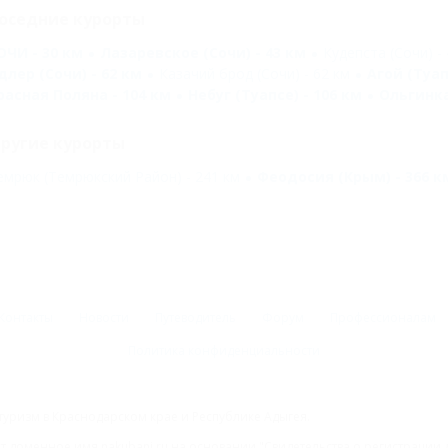
оседние курорты
ОЧИ - 30 км
Лазаревское (Сочи) - 43 км
Кудепста (Сочи) - 
длер (Сочи) - 62 км
Казачий брод (Сочи) - 62 км
Агой (Туап
расная Поляна - 104 км
Небуг (Туапсе) - 106 км
Ольгинка
ругие курорты
емрюк (Темрюкский Район) - 241 км
Феодосия (Крым) - 366 к
Контакты
Новости
Путеводитель
Форум
Профессионалам
Политика конфиденциальности
туризм в Краснодарском крае и Республике Адыгея.
доменное имя nakubani.ru на основании "Свидетельства о регистрации 