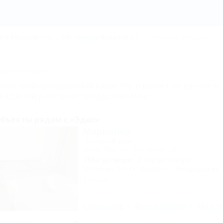
Госте
х в Вардане
(90)
Гостиницы Вардане
(57)
Гостевой дом Эдас
зать на карте
носит информационный характер и может не соответс
в Единый реестр не предоставлены.
бъекты рядом с «Эдас»
Марианна
Гостевой дом
Сочи, Лоо, ул. Солнечная, 8
150м до моря
2,0км до центра
Питание
Wi-Fi
Бассейн
Кондиционер
1 отзыв
Описание
Фотографии
На ка