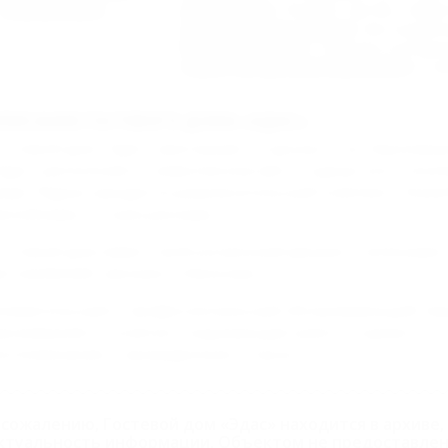
информация:
Документы :
Паспорт. Детям - свиде
Длительность заезда :
Без огранич
Водоснабжение :
Горячая и холодна
Характер функционирования :
С ма
ПИСАНИЕ ГОСТЕВОГО ДОМА «ЭДАС»
остевой дом "Эдас" приглашает отдохнуть на Черномор
Эдас" расположен в живописном месте курортного посел
оря. Рядом находится развлекательный комплекс "Аква
ассейнами, аттракционами.
остевой дом имеет свой ухоженный дворик с зелеными 
втомобилей, магазин и банкомат.
нимательный и профессиональный обслуживающий пер
роживания и, конечно, окружающая красота курорта – 
оспоминания о проведенном отпуске.
 сожалению, Гостевой дом «Эдас» находится в архиве
ктуальность информации. Объектом не предоставлен