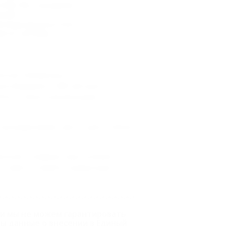
тельство о рождении.
ений.
я вода круглосуточно.
я по сентябрь.
ском побережье.
ка Вардане в 400 метрах от
Лоо" с многочисленными
насаждениями, место для стоянки
сонал, комфортные условия
оставят в памяти наилучшие
, и мы не можем гарантировать
ы данные о внесении в Единый