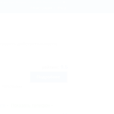
вой дом Эдас, Вардане - цены 2026, бронирование
Регистрация
Вход
твовать действительности.
9.5
рейтинг:
Подробнее
Автостоянка
рте
Показать телефон