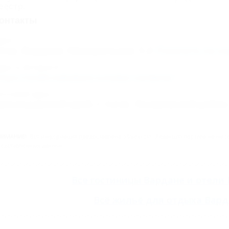
еестр.
онтакты
дрес:
очи, Вардане, Минеральная, 5
Показать на ка
дрес в Интернете:
ttps://otdih.nakubani.ru/edas-vardane/
очтовый адрес:
раснодарский край, г. Сочи, Лазаревский район,
НИМАНИЕ!
Вся информация предоставлена объектом. Редакция портала не несёт
едставленных данных.
Все
гостиницы Вардане
и
отели 
Всё
жильё для отдыха Вард