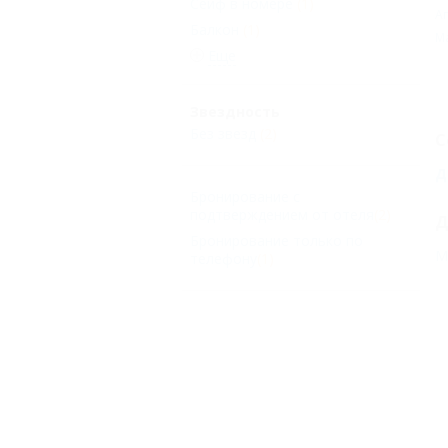
Сейф в номере
(1)
А
Балкон
(1)
М
Еще
Звездность
Без звезд
(2)
С
Д
Бронирование с
подтверждением от отеля
(2)
Д
Бронирование только по
М
телефону
(1)