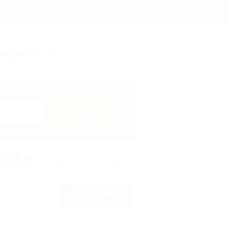
- бронирование, цены 2026 - Отдых.на Кубани.ру
Регистрация
Вход
ы
Термальные источники
ере 2026
 в Ейске?
Поиск
исок
На карте
Отзывы
11 000
руб.
от
до 3 взр. в августе
нка