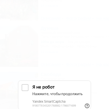
Кондиционер
14 отзывов
Описание
Фотографии
На ка
Дуняша
Частный гостевой дом
Ейск, Приморский бульвар, ул. Шмидта, 1
100м до моря
3км до центра
Wi-Fi
Кондиционер
Автостоянка
11 отзывов
Описание
Фотографии
На ка
Свобода
Гостевой дом
Ейск, ул. Свободы, 12
100м до моря
Wi-Fi
Кондиционер
Автостоянка
18 отзывов