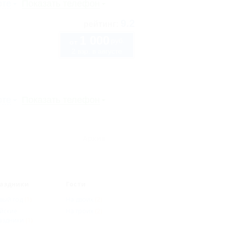
рте
Показать телефон
9.2
рейтинг:
1 000
руб.
от
2 взр. в августе
рте
Показать телефон
Архив
аздники
Гости
вый год
(1)
На двоих
(2)
йские
На троих
(2)
аздники
(1)