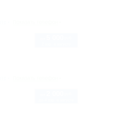
рте
Показать телефон
5 000
руб.
от
2 взр. в августе
1
рте
Показать телефон
2 000
руб.
от
до 4 взр. в августе