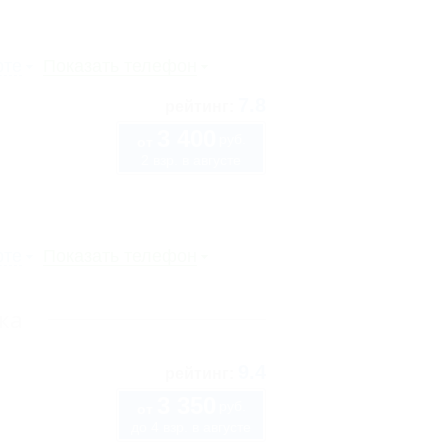
рте
Показать телефон
7.8
рейтинг:
3 400
руб.
от
2 взр. в августе
рте
Показать телефон
ка
9.4
рейтинг:
3 350
руб.
от
до 4 взр. в августе