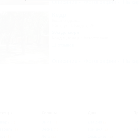
Описание
Фотографии
На ка
Кедр
База отдыха
Ейск, ул. Шмидта, 26
50м до моря
Кондиционер
Автостоянка
11 отзывов
Описание
Фотографии
На ка
есяцы
Сезоны
Дни
Пр
нварь
(1)
Зима
(1)
Два дня
(2)
Но
евраль
(1)
Весна
(1)
Три дня
(2)
Ма
пр
арт
(1)
Лето
(2)
Семь дней
(2)