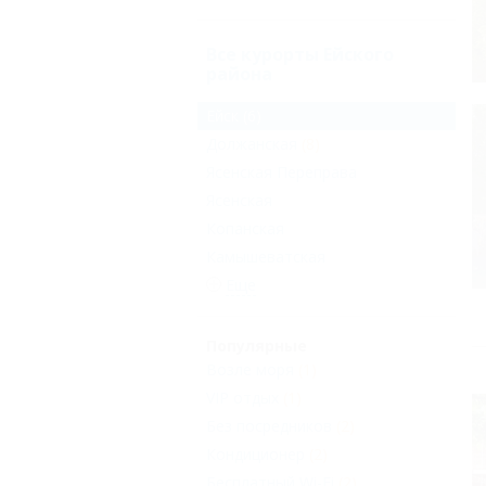
Все курорты Ейского
района
Ейск
(6)
Должанская
(8)
Ясенская Переправа
Ясенская
Копанская
Камышеватская
Еще
Популярные
Возле моря
(1)
VIP отдых
(1)
Без посредников
(2)
Кондиционер
(2)
Бесплатный Wi-Fi
(2)