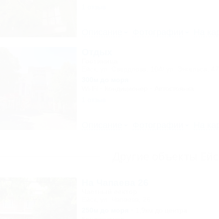
1 отзыв
Описание
Фотографии
На ка
Отдых
Гостиница
Ейск, ул. Свердлова, 104/ ул. Энгельса, 47
300м до моря
Wi-Fi
Кондиционер
Автостоянка
1 отзыв
Описание
Фотографии
На ка
Другие объекты Ейс
На Чапаева 26
Частный сектор
Ейск, ул. Чапаева, 26
250м до моря
1,9км до центра