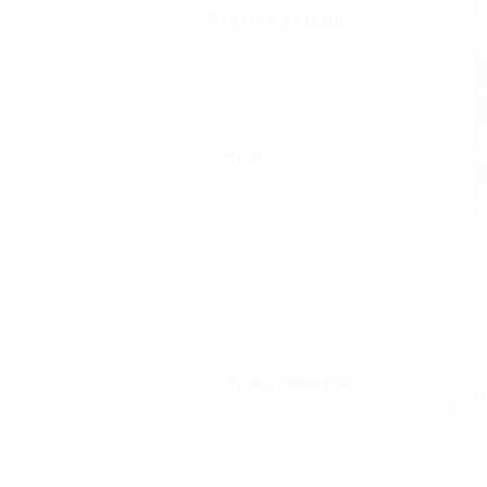
Отдых с детьми
Есть условия для отдыха с
детьми
(2)
Принимаются дети до 5 лет
(2)
Услуги
Автостоянка
(2)
Доступ в Интернет
(2)
Аптека рядом
(2)
Кафе при отеле
(1)
Парикмахерская рядом
(2)
Еще
Услуги в номерах
М
Шкаф
(2)
Я
Диван
(2)
Ф
Двуспальные кровати
(1)
М