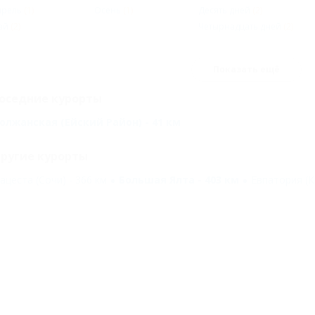
прель
(1)
Осень
(1)
Десять дней
(2)
ай
(2)
Четырнадцать дней
(2)
Показать ещё
оседние курорты
олжанская (Ейский Район) - 41 км
ругие курорты
ацеста (Сочи) - 366 км
Большая Ялта - 403 км
Евпатория (К