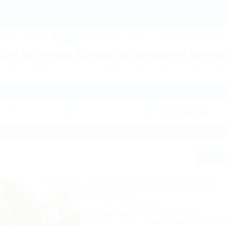
Ейск: Гостиницы и отели в Ейске со шкафом в номере 
ДЖИК
ТУАПСЕ
Ейск
КРАСНОДАР
Крым
Горнолыжные курорт
цы и отели Ейска со шкафом в ном
ание гостиниц и отелей по направлению Ейск. Куда поехать на отдых
Сп
Villa Vitalia (Вилла Виталия)
Гостевой дом
Ейск, пер. Приморский, 29
100м до моря
2,4км до центра
Питание
Wi-Fi
Кондиционер
Автостоя