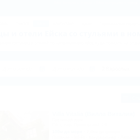
Ейск: Гостиницы и отели в Ейске со стульями в номере
ДЖИК
ТУАПСЕ
Ейск
КРАСНОДАР
Крым
Горнолыжные курорт
ы и отели Ейска со стульями в но
ание гостиниц и отелей по направлению Ейск. Куда поехать на отдых
Сп
Villa Vitalia (Вилла Виталия)
Гостевой дом
Ейск, пер. Приморский, 29
100м до моря
2,4км до центра
Питание
Wi-Fi
Кондиционер
Автостоя