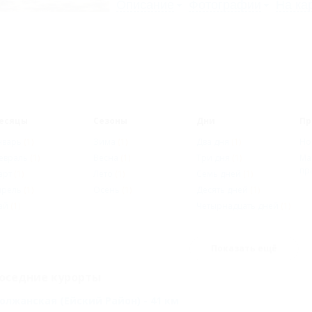
Описание
Фотографии
На ка
есяцы
Сезоны
Дни
Пр
нварь
(1)
Зима
(1)
Два дня
(1)
Но
евраль
(1)
Весна
(1)
Три дня
(1)
Ма
пр
арт
(1)
Лето
(1)
Семь дней
(1)
прель
(1)
Осень
(1)
Десять дней
(1)
ай
(1)
Четырнадцать дней
(1)
Показать ещё
оседние курорты
олжанская (Ейский Район) - 41 км