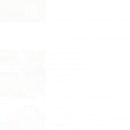
1 отзыв
Описание
Фотографии
На ка
Другие объекты Ейс
На Чапаева 26
Частный сектор
Ейск, ул. Чапаева, 26
250м до моря
1,9км до центра
Кондиционер
14 отзывов
Описание
Фотографии
На ка
Дуняша
Частный гостевой дом
Ейск, Приморский бульвар, ул. Шмидта, 1
100м до моря
3км до центра