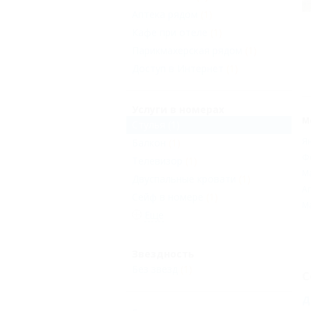
Аптека рядом
(1)
Кафе при отеле
(1)
Парикмахерская рядом
(1)
Доступ в Интернет
(1)
Услуги в номерах
М
Стулья
(1)
Я
Балкон
(1)
Ф
Телевизор
(1)
М
Двуспальные кровати
(1)
А
Сейф в номере
(1)
М
Еще
Звездность
Без звезд
(1)
С
Д