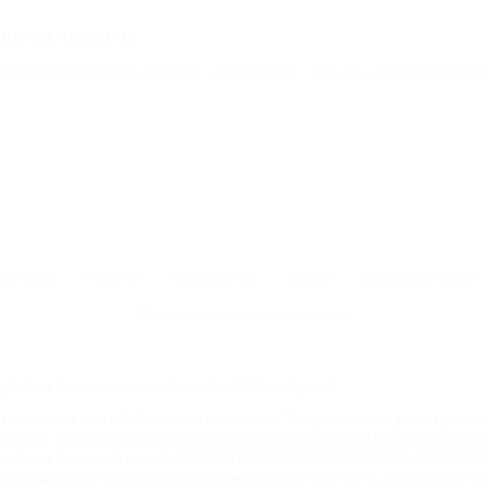
ругие курорты
еодосия (Крым) - 291 км
Лаго-Наки - 323 км
Большая Алуш
Контакты
Новости
Путеводитель
Форум
Профессионалам
Политика конфиденциальности
туризм в Краснодарском крае и Республике Адыгея.
доменное имя nakubani.ru на основании "Свидетельства о регистрации 
2.2020 г. (12+), зарегистрировано Федеральной службой по надзору в с
а так же товарный знак "НАКУБАНИ ОТДЫХ КУБАНИ ОТДЫХ.НА КУБАНИ.РУ" 
 юридическую защиту прав, согласно статьям 1252 ГК РФ, 1484 ГК РФ и 122