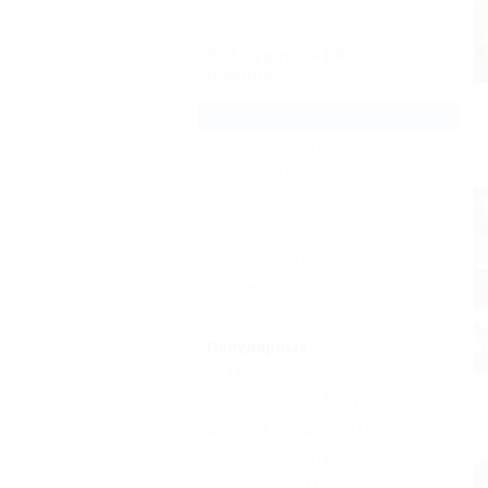
Все курорты Ейского
района
Ейск
(5)
Должанская
(9)
Ясенская Переправа
Ясенская
Копанская
Камышеватская
Еще
Популярные
Без посредников
(1)
Бесплатный Wi-Fi
(1)
Детская площадка
(1)
Кондиционер
(1)
Возле моря
(1)