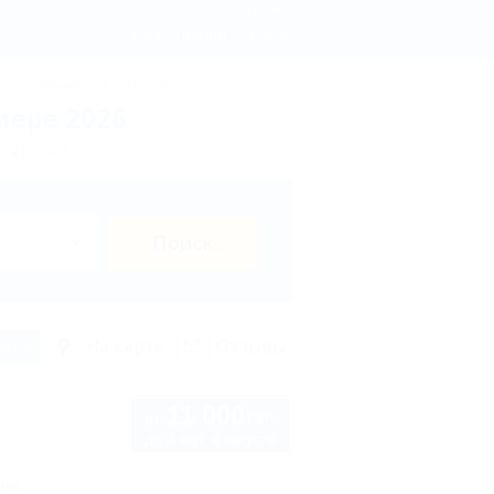
 - бронирование, цены 2026 - Отдых.на Кубани.ру
Регистрация
Вход
ы
Термальные источники
мере 2026
 в Ейске?
Поиск
исок
На карте
Отзывы
11 000
руб.
от
до 3 взр. в августе
нка