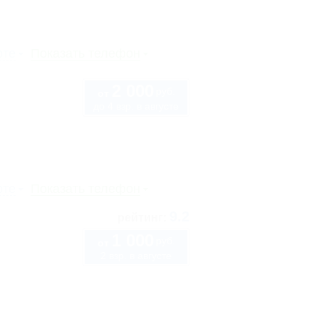
рте
Показать телефон
2 000
руб.
от
до 4 взр. в августе
рте
Показать телефон
9.2
рейтинг:
1 000
руб.
от
2 взр. в августе