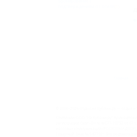
Бронирование с
подтверждением от отеля
(1)
Д
Ф
Главная
© 2006–2026 Отдых.на Кубани.ру — отдых и 
Компании ООО "На Кубани.ру" принадлежит 
регистрации СМИ –Эл № ФС77-79732 от 07.1
массовых коммуникаций (РОСКОМНАДЗОР), 
Товарный Знак № 547792". Это подтверждает