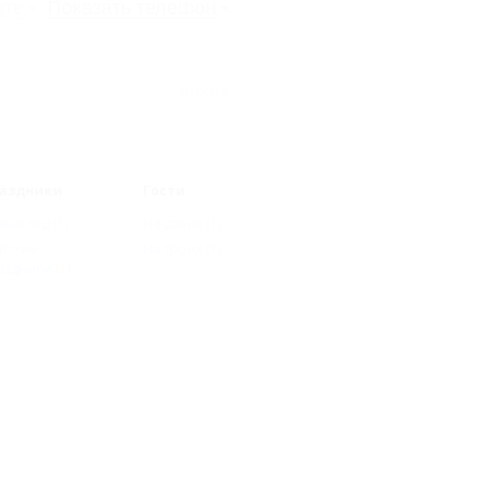
рте
Показать телефон
Архив
аздники
Гости
вый год
(1)
На двоих
(1)
йские
На троих
(1)
аздники
(1)