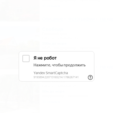
Wi-Fi
Кондиционер
Автостоянка
11 отзывов
Описание
Фотографии
На ка
Свобода
Гостевой дом
Ейск, ул. Свободы, 12
100м до моря
Wi-Fi
Кондиционер
Автостоянка
18 отзывов
Описание
Фотографии
На ка
Кедр
База отдыха
Ейск, ул. Шмидта, 26
50м до моря
Кондиционер
Автостоянка
11 отзывов