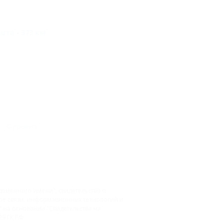
та - 373 км
О проекте
доменного имени", свидетельство о
фере связи, информационных технологий и
на основании "Свидетельства на
9 ГК РФ.