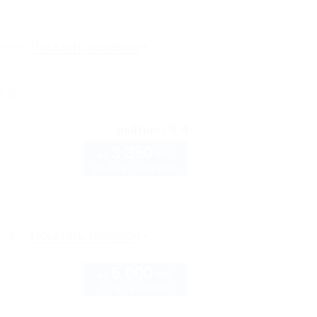
рте
Показать телефон
ка
9.4
рейтинг:
3 350
руб.
от
до 4 взр. в августе
рте
Показать телефон
5 000
руб.
от
2 взр. в августе
1