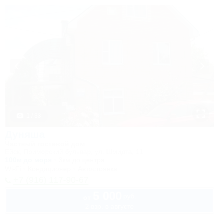
1 / 33
Дуняша
Частный гостевой дом
Ейск, Приморский бульвар, ул. Шмидта, 11
100м до моря
3км до центра
Wi-Fi
Кондиционер
Автостоянка
+7 (916) 117-90-67
5 000
руб.
от
2 взр. в августе