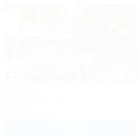
1 / 44
На Чапаева 26
Частный сектор
Ейск, ул. Чапаева, 26
250м до моря
1,9км до центра
Кондиционер
Показать телефон
3 350
руб.
от
до 4 взр. в августе