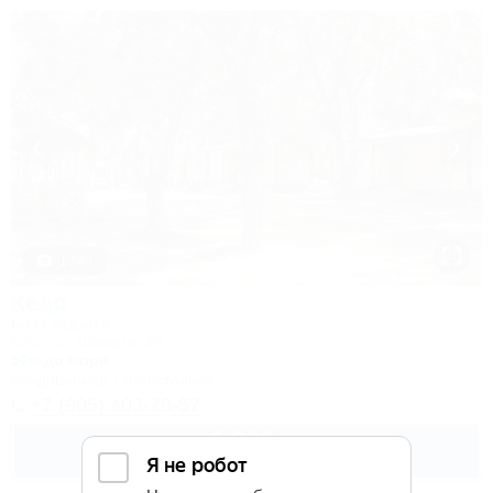
1 / 43
Кедр
База отдыха
Ейск, ул. Шмидта, 26
50м до моря
Кондиционер
Автостоянка
+7 (905) 403-79-57
1 000
руб.
от
2 взр. в августе