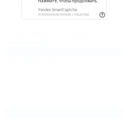
Архив
Отдых в Ейске с трехразовым
питанием (1)
Гостиницы и отели
(1)
Частный сектор
(4)
Базы и дома отдыха
(3)
Жильё для отдыха
(1)
Все курорты Ейского района
Ейск
(5)
Должанская
(9)