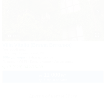
1 / 24
Villa Vitalia (Вилла Виталия)
Гостевой дом
Ейск, пер. Приморский, 29
100м до моря
2,4км до центра
Питание
Wi-Fi
Кондиционер
Автостоянка
+7 (928) 042-75-38
11 000
руб.
от
до 3 взр. в августе
Другие объекты Ейска