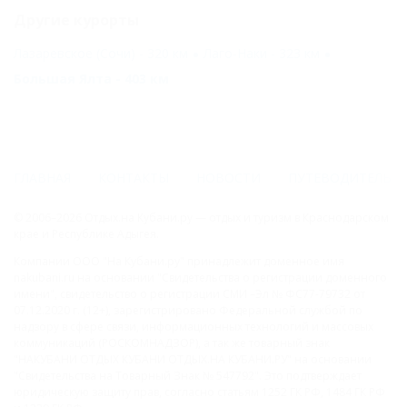
Другие курорты
Лазаревское (Сочи) - 320 км
Лаго-Наки - 323 км
Большая Ялта - 403 км
ГЛАВНАЯ
КОНТАКТЫ
НОВОСТИ
ПУТЕВОДИТЕЛЬ
© 2006–2026 Отдых.на Кубани.ру — отдых и туризм в Краснодарском
крае и Республике Адыгея.
Компании ООО "На Кубани.ру" принадлежит доменное имя
nakubani.ru на основании "Свидетельства о регистрации доменного
имени", свидетельство о регистрации СМИ –Эл № ФС77-79732 от
07.12.2020 г. (12+), зарегистрировано Федеральной службой по
надзору в сфере связи, информационных технологий и массовых
коммуникаций (РОСКОМНАДЗОР), а так же товарный знак
"НАКУБАНИ ОТДЫХ КУБАНИ ОТДЫХ.НА КУБАНИ.РУ" на основании
"Свидетельства на Товарный Знак № 547792". Это подтверждает
юридическую защиту прав, согласно статьям 1252 ГК РФ, 1484 ГК РФ