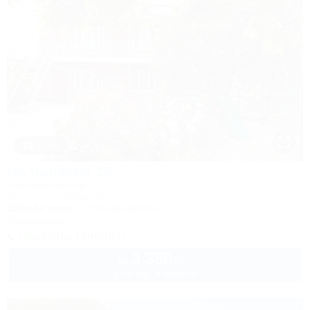
1 / 44
На Чапаева 26
Частный сектор
Ейск, ул. Чапаева, 26
250м до моря
1,9км до центра
Кондиционер
Показать телефон
3 350
руб.
от
до 4 взр. в августе