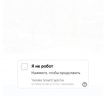
1 / 43
Кедр
База отдыха
Ейск, ул. Шмидта, 26
50м до моря
Кондиционер
Автостоянка
+7 (905) 403-79-57
1 000
руб.
от
2 взр. в августе