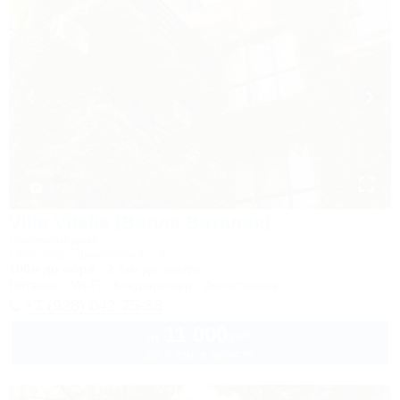
1 / 24
Villa Vitalia (Вилла Виталия)
Гостевой дом
Ейск, пер. Приморский, 29
100м до моря
2,4км до центра
Питание
Wi-Fi
Кондиционер
Автостоянка
+7 (928) 042-75-38
11 000
руб.
от
до 3 взр. в августе