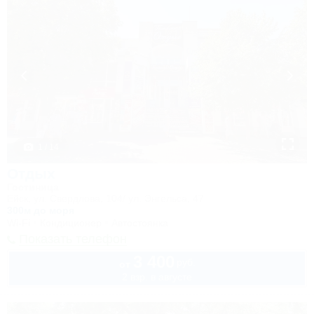
1 / 14
Отдых
Гостиница
Ейск, ул. Свердлова, 104/ ул. Энгельса, 47
300м до моря
Wi-Fi
Кондиционер
Автостоянка
Показать телефон
3 400
руб.
от
2 взр. в августе