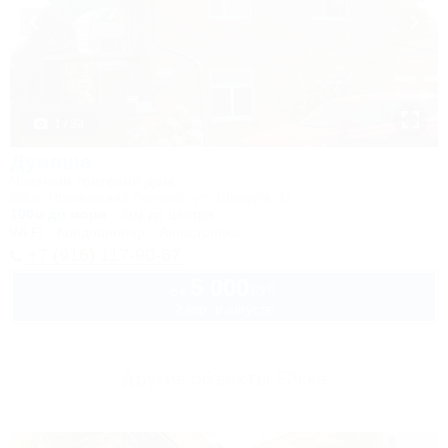
1 / 33
Дуняша
Частный гостевой дом
Ейск, Приморский бульвар, ул. Шмидта, 11
100м до моря
3км до центра
Wi-Fi
Кондиционер
Автостоянка
+7 (916) 117-90-67
5 000
руб.
от
2 взр. в августе
Другие объекты Ейска