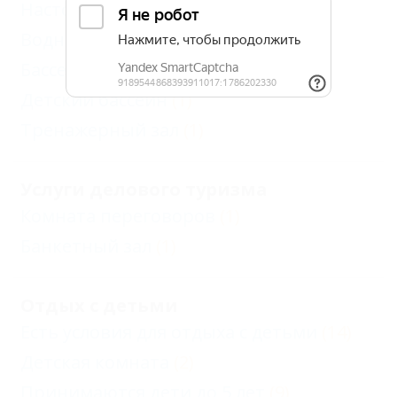
Настольный теннис
(3)
Водные горки
(1)
Бассейн открытый
(5)
Детский бассейн
(1)
Тренажерный зал
(1)
Услуги делового туризма
Комната переговоров
(1)
Банкетный зал
(1)
Отдых с детьми
Есть условия для отдыха с детьми
(14)
Детская комната
(2)
Принимаются дети до 5 лет
(9)