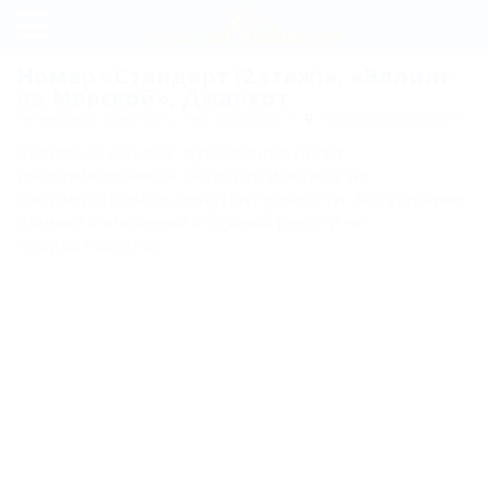
Регистрация
Номер «Стандарт (2 этаж)», «Эллинг
на Морской», Джанхот
Вход
Геленджик, Джанхот, пер. Морской, 1
Показать на карте
Архивный объект, публикация носит
Эллинг
информационный характер и может не
на
соответствовать действительности. Актуальные
данные о внесении в Единый реестр не
Морской
предоставлены.
Цены
Номера
Стандарт
(1 этаж)
Стандарт
(2 этаж)