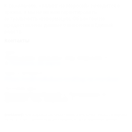
К сожалению, «Эллинг на Морской» находится в
архиве, и мы не можем гарантировать
актуальность информации. Объектом не
предоставлены данные о внесении в Единый
реестр.
Контакты
Адрес:
Геленджик, Джанхот, пер. Морской, 1
Показать на карте
Адрес в Интернете:
https://otdih.nakubani.ru/elling-na-morskoy/
Почтовый адрес:
Краснодарский край, г. Геленджик, п.
Джанхот, пер. Морской, 1
ВНИМАНИЕ!
Вся информация предоставлена объектом. Редакция портала
не несёт ответственность за достоверность представленных данных.