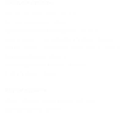
Соседние курорты
Мысхако (Новороссийск) - 38 км
Бетта (Геленджик) - 47 км
Архипо-Осиповка (Геленджик) - 53 км
Бжид (Туапсе) - 65 км
Джубга (Туапсе) - 76 км
АНАПА - 87 км
Новомихайловский (Туапсе) - 92 км
Витязево (Анапа) - 98 км
Благовещенская (Анапа) - 116 км
Агой (Туапсе) - 119 км
Другие курорты
СОЧИ - 171 км
Адлер (Сочи) - 193 км
Красная Поляна - 201 км