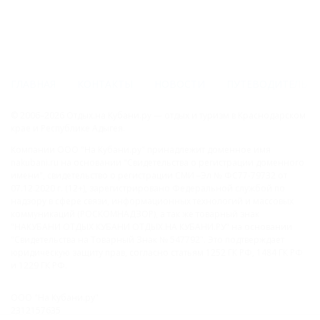
ГЛАВНАЯ
КОНТАКТЫ
НОВОСТИ
ПУТЕВОДИТЕЛЬ
© 2006–2026 Отдых.на Кубани.ру — отдых и туризм в Краснодарском
крае и Республике Адыгея.
Компании ООО "На Кубани.ру" принадлежит доменное имя
nakubani.ru на основании "Свидетельства о регистрации доменного
имени", свидетельство о регистрации СМИ –Эл № ФС77-79732 от
07.12.2020 г. (12+), зарегистрировано Федеральной службой по
надзору в сфере связи, информационных технологий и массовых
коммуникаций (РОСКОМНАДЗОР), а так же товарный знак
"НАКУБАНИ ОТДЫХ КУБАНИ ОТДЫХ.НА КУБАНИ.РУ" на основании
"Свидетельства на Товарный Знак № 547792". Это подтверждает
юридическую защиту прав, согласно статьям 1252 ГК РФ, 1484 ГК РФ
и 1229 ГК РФ.
ООО "На Кубани.ру"
2312157635