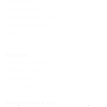
Шезлонги
(13)
Водные горки
(7)
Настольный теннис
(3)
Пляжный волейбол
(6)
Песчаный
(6)
Еще
Питание
Кухня в номере
(6)
Общая кухня
(12)
Без питания
(10)
Трехразовое
(1)
Развлечения и спорт