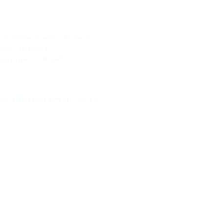
м
Хоста (Сочи) - 47 км
се) - 100 км
ицунда) - 116 км
йск (Ейский Район) - 346 км