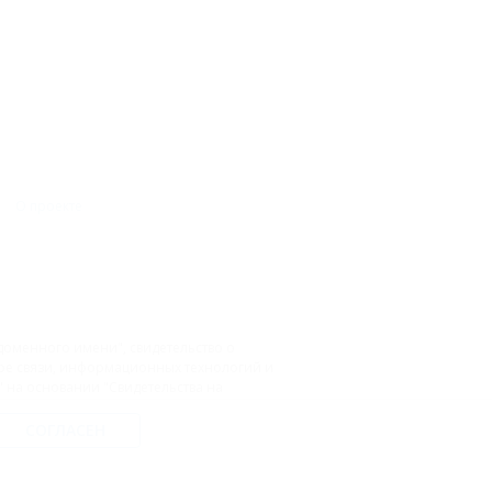
О проекте
доменного имени", свидетельство о
фере связи, информационных технологий и
на основании "Свидетельства на
9 ГК РФ.
СОГЛАСЕН