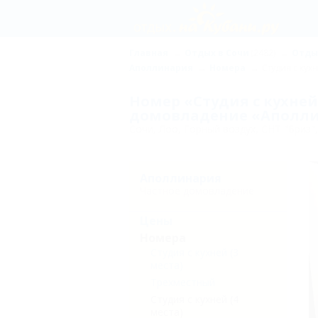
Главная
Отдых в Сочи
(2482)
Отды
Аполлинария
Номера
Студия с кухн
Номер «Студия с кухней 
домовладение «Аполли
Сочи, Лоо, Горный воздух, СНТ "Бриз",
Аполлинария
Частное домовладение
Цены
Номера
Студия с кухней (3
места)
Трехместный
Студия с кухней (4
места)