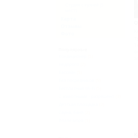
Студия с кухней (5
мест)
Карта
О
Отзывы
К
Фото
т
т
Популярные
в
Кондиционер
(5)
з
Недорого
(2)
Бассейн
(5)
Без посредников
(5)
Бесплатный Wi-Fi
(5)
С животными - разрешено
(3)
Детская площадка
(2)
Сауна, баня
(2)
Возле моря
(1)
К