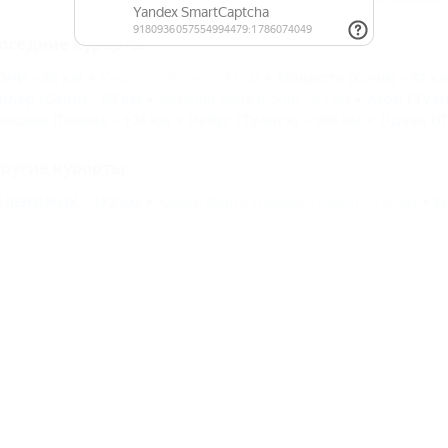
оседние курорты
ОЧИ - 30 км
Кудепста (Сочи) - 47 км
Мацеста (Сочи) - 47 к
длер (Сочи) - 62 км
Казачий брод (Сочи) - 62 км
Агой (Туап
расная Поляна - 104 км
Небуг (Туапсе) - 106 км
Лдзаа (П
ругие курорты
ЕЛЕНДЖИК - 152 км
Абрау-Дюрсо (Новороссийск) - 194 км
Е