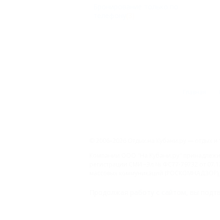
Бронирование только по
телефону
(3)
Главная
© 2006–2026 Отдых.на Кубани.ру — отдых и 
Компании ООО "На Кубани.ру" принадлежит 
регистрации СМИ –Эл № ФС77-79732 от 07.1
массовых коммуникаций (РОСКОМНАДЗОР), 
Товарный Знак № 547792". Это подтверждает
Продолжая работу с сайтом, вы подтв
ООО "На Кубани.ру"
2312157635