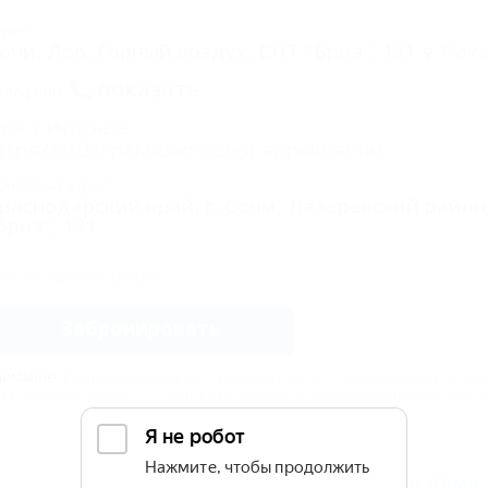
дрес:
очи, Лоо, Горный воздух, СНТ "Бриз", 131
Пока
показать
елефоны:
дрес в Интернете:
ttps://otdih.nakubani.ru/gd-appolinariia/
очтовый адрес:
раснодарский край, г. Сочм, Лазаревский район,
Бриз", 131
исьмо администрации
Забронировать
НИМАНИЕ!
Вся информация предоставлена объектом. Редакция портала не несёт
едставленных данных. Сообщите нам, если здесь
неверные данные
или
мало 
Все
частные гостевые дома