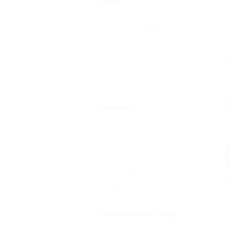
Пляж
Галечный
(4)
А
С
Детская площадка
(1)
Песчаный
(1)
Т
Лежаки
(5)
А
Шезлонги
(5)
h
Еще
П
К
"
Питание
Трехразовое
(2)
П
Одноразовое
(1)
Без питания
(2)
Завтрак
(2)
Общая кухня
(3)
В
Еще
пр
Развлечения и спорт
Фитнес-центр
(1)