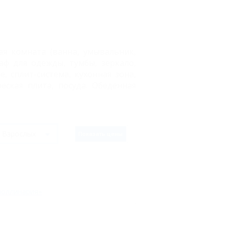
я комната (ванна, умывальник,
каф для одежды, тумбы, зеркало,
, сплит-система, кухонная зона,
еская плита, посуда. Обеденная
Показать цены
поллинария»