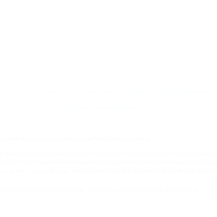
Контакты
Новости
Путеводитель
Форум
Профессионалам
Политика конфиденциальности
туризм в Краснодарском крае и Республике Адыгея.
доменное имя nakubani.ru на основании "Свидетельства о регистрации 
2.2020 г. (12+), зарегистрировано Федеральной службой по надзору в с
а так же товарный знак "НАКУБАНИ ОТДЫХ КУБАНИ ОТДЫХ.НА КУБАНИ.РУ" 
 юридическую защиту прав, согласно статьям 1252 ГК РФ, 1484 ГК РФ и 122
ерждаете использование сайтом cookies вашего браузера.
Присоединяйтесь к нам!