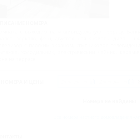
ПИСАНИЕ НОМЕРА
омната с выходом на индивидуальную террасу. Ванна
уалет, зеркало, фен), двуспальная кровать, диван, ш
елевизор с плоским экраном, спутниковое телевидение
ытяжка, холодильник, электрический чайник, керамич
она на террасе.
НОМЕРА И ЦЕНЫ
Номера не найдены
Все номера частного домовладения «А
онтакты