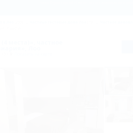
Номер Студия с кухней (4 места) частного домовладения Аполли
х в Лоо
(233)
Частные гостевые дома Лоо
(79)
Частное домов
ей (4 места)
(4 места)», частное
нария», Лоо
 131
Показать на карте