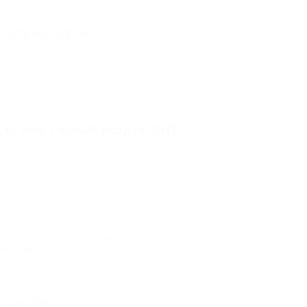
зать на карте
 п. Лоо, Горный воздух, СНТ
 ответственность за достоверность
информации
.
 Лоо
(79)