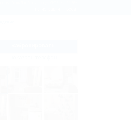
нария, Сочи, Лоо, Горный воздух, СНТ Бриз, 131
Регистрация
Вход
ладение
Забронировать
Показать телефон