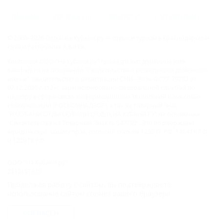
ГЛАВНАЯ
КОНТАКТЫ
НОВОСТИ
ПУТЕВОДИТЕЛЬ
© 2006–2026 Отдых.на Кубани.ру — отдых и туризм в Краснодарском
крае и Республике Адыгея.
Компании ООО "На Кубани.ру" принадлежит доменное имя
nakubani.ru на основании "Свидетельства о регистрации доменного
имени", свидетельство о регистрации СМИ –Эл № ФС77-79732 от
07.12.2020 г. (12+), зарегистрировано Федеральной службой по
надзору в сфере связи, информационных технологий и массовых
коммуникаций (РОСКОМНАДЗОР), а так же товарный знак
"НАКУБАНИ ОТДЫХ КУБАНИ ОТДЫХ.НА КУБАНИ.РУ" на основании
"Свидетельства на Товарный Знак № 547792". Это подтверждает
юридическую защиту прав, согласно статьям 1252 ГК РФ, 1484 ГК РФ
и 1229 ГК РФ.
ООО "На Кубани.ру"
2312157635
1082312013827
Продолжая работу с сайтом, вы подтверждаете
Все права защищены.
использование сайтом cookies вашего браузера.
Присоединяйтесь к нам!
СОГЛАСЕН