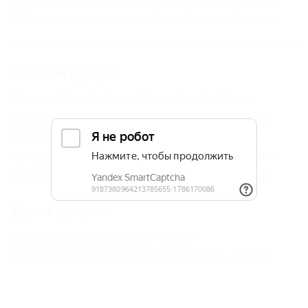
не несёт ответственность за достоверность представленных данных.
Сообщите нам, если здесь
неверные данные
или
мало информации
.
Соседние курорты
Мацеста (Сочи) - 19 км
Хоста (Сочи) - 19 км
Вардане (Сочи) - 30 км
Дагомыс (Сочи) - 30 км
Лоо (Сочи) - 30 км
Чемитоквадже (Сочи) - 30 км
Адлер (Сочи) - 38 км
Лазаревское (Сочи) - 69 км
Красная Поляна - 75 км
Лдзаа (Пицунда) - 88 км
Другие курорты
Архипо-Осиповка (Геленджик) - 130 км
Дивноморское (Геленджик) - 163 км
АНАПА - 241 км