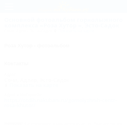
Регистрация
Основной фотоальбом горнолыжного
комплекса «Роза Хутор », Эсто-Садок
Вход
Сочи, Адлер, Эсто-Садок
Показать на карте
Роза
Роза Хутор - фотоальбом
Хутор
Новости
Контакты
Статьи
Адрес:
Сочи, Адлер, Эсто-Садок
Карта
Показать на карте
Отзывы
Адрес в Интернете:
https://otdih.nakubani.ru/gornolyzhnih-centr-
rosa-khutor/
Фото
Основной
ВНИМАНИЕ!
Вся информация предоставлена объектом. Редакция портала