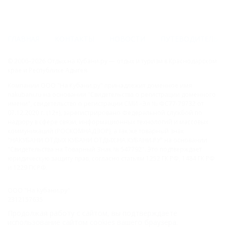
ГЛАВНАЯ
КОНТАКТЫ
НОВОСТИ
ПУТЕВОДИТЕЛЬ
© 2006–2026 Отдых.на Кубани.ру — отдых и туризм в Краснодарском
крае и Республике Адыгея.
Компании ООО "На Кубани.ру" принадлежит доменное имя
nakubani.ru на основании "Свидетельства о регистрации доменного
имени", свидетельство о регистрации СМИ –Эл № ФС77-79732 от
07.12.2020 г. (12+), зарегистрировано Федеральной службой по
надзору в сфере связи, информационных технологий и массовых
коммуникаций (РОСКОМНАДЗОР), а так же товарный знак
"НАКУБАНИ ОТДЫХ КУБАНИ ОТДЫХ.НА КУБАНИ.РУ" на основании
"Свидетельства на Товарный Знак № 547792". Это подтверждает
юридическую защиту прав, согласно статьям 1252 ГК РФ, 1484 ГК РФ
и 1229 ГК РФ.
ООО "На Кубани.ру"
2312157635
1082312013827
Продолжая работу с сайтом, вы подтверждаете
Все права защищены.
использование сайтом cookies вашего браузера.