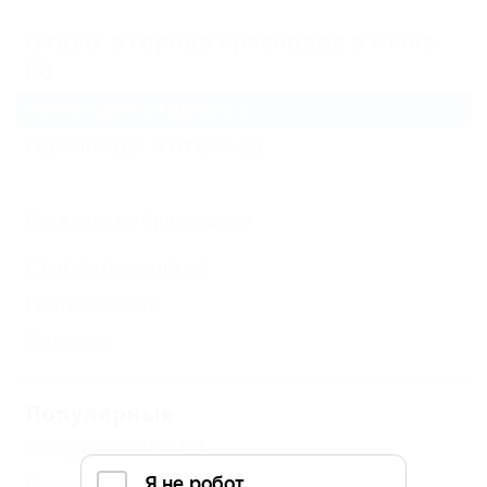
Отдых в городе Краснодар в июле
(3)
Жильё для отдыха
(3)
Гостиницы и отели
(3)
Все курорты Краснодара
Старокорсунская
Пашковский
Ленина
Популярные
Кондиционер
(4)
Недорого
(2)