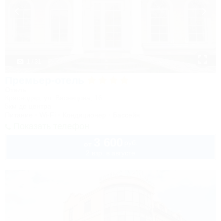
1 / 31
Премьер-отель
Отель
Краснодар, ул. Васнецова, 16
5км до центра
Питание
Wi-Fi
Кондиционер
Бассейн
Показать телефон
3 600
руб.
от
2 взр. в августе