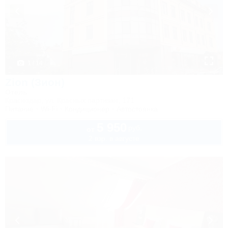
1 / 14
Zion (Зион)
Отель
Краснодар, ул. Красных партизан, 171
Питание
Wi-Fi
Кондиционер
Автостоянка
5 950
руб.
от
2 взр. в августе