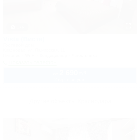
1 / 6
Vista (Виста)
Гостевой дом
Краснодар, ул. Памирская, 11
Питание
Wi-Fi
Кондиционер
Автостоянка
Показать телефон
2 690
руб.
от
2 взр. в августе
Другие объекты Краснодара