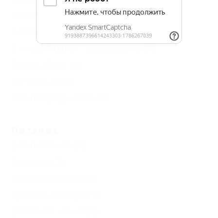
Бесплатный Wi-Fi
(4)
Бассейн
(1)
С животными - разрешено
(1)
Сауна, баня
(1)
VIP отдых
(2)
Без посредников
(4)
Питание
Без питания
(1)
Завтрак
(2)
Шведский стол
(1)
Кухня в номере
(1)
Заказное меню
(1)