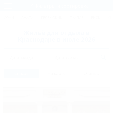
Фильтры и сортировка
Главная
СОЧИ
АНАПА
ГЕЛЕНДЖИК
ТУАПСЕ
ЕЙСК
КР
Регистрация
Жильё для отдыха в
Вход
Краснодаре в июле 2026
Дата заезда
Дата выезда
Список
На карте
Отзывы