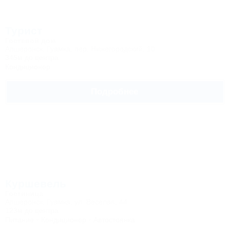
Турист
Гостевой дом
Апшеронск, Гуамка, пер. Нижегородский, 10
345м до центра
Кондиционер
Подробнее
Куршевель
Гостиница
Апшеронск, Гуамка, ул. Веселая, 44
123м до центра
Питание
Кондиционер
Автостоянка