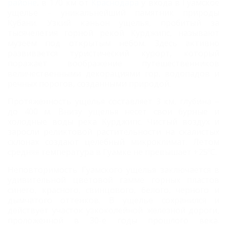
районе
, в 170 км от
Краснодара
у входа в Гуамское
ущелье – уникальнейший памятник природы
Кубани. Узкий каньон ущелья, пробитый за
тысячелетия горной рекой Курджипс, называют
музеем под открытым небом. Здесь активно
развивается туристический курорт, который
поражает воображение путешественников
величественными декорациями гор, водопадов и
речных порогов, созданными природой.
Протяженность ущелья составляет 3 км, глубина –
до 400 м. Внизу ущелья несет свои бурные и
холодные воды река Курджипс. Чистый воздух и
заросли реликтовой растительности на скалистых
склонах создают целебный микроклимат. Летом
средняя температура в Гуамке не превышает +25ºС.
Неповторимость Гуамского ущелья заключается в
удивительной цветовой гамме горных пластов
синего, красного, свинцового, белого, черного и
дымчатого оттенков. В ущелье сохранился и
действует участок узкоколейной железной дороги,
проложенной в 30-е годы прошлого века.