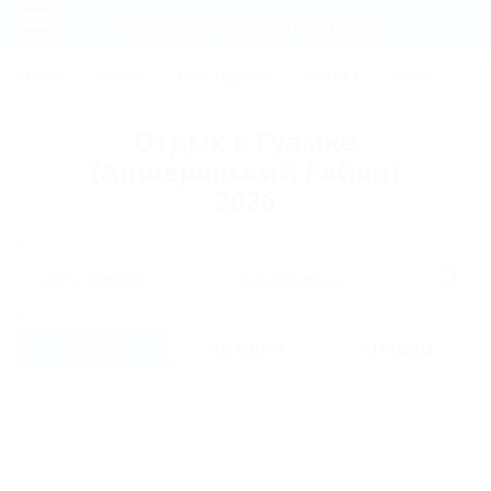
Фильтры и сортировка
Главная
СОЧИ
АНАПА
ГЕЛЕНДЖИК
ТУАПСЕ
ЕЙСК
КР
Регистрация
Отдых в Гуамке
Вход
(Апшеронский Район)
2026
Дата заезда
Дата выезда
Список
На карте
Отзывы