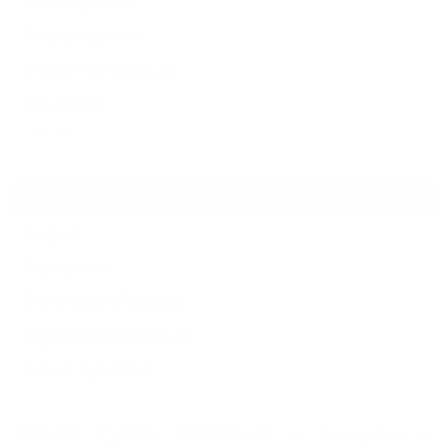
Апшеронск
Николаенко
Нижегородская
Мезмай
Еще
Гуамка
Карта
Новости
Погода в Гуамке
Природа Гуамки
Фото Гуамки
Поселок Гуамка расположен в
Апшеронском