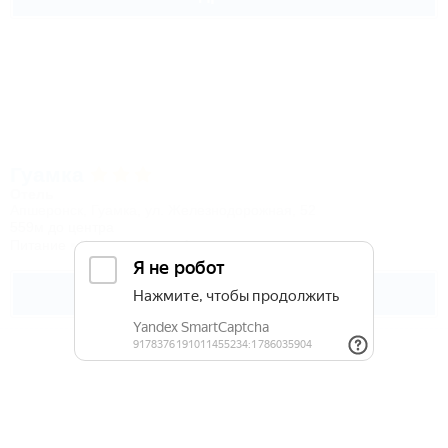
Гуамка
Отель
Апшеронск, Гуамка, ул. Железнодорожная, 52
559м до центра
Питание
Кондиционер
Автостоянка
Подробнее