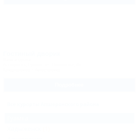
Гостиный дворик
База отдыха
Апшеронск, Гуамка, ул. Цветочная, 8а
Кондиционер
Автостоянка
Подробнее
Все курорты Апшеронского района
Гуамка
Хадыженск
(1)