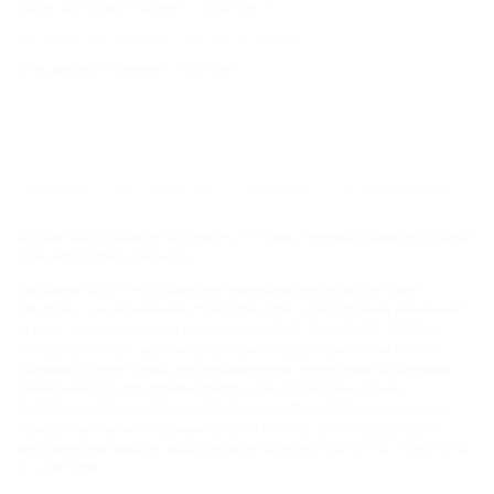
Ейск (Ейский Район) - 302 км
Должанская (Ейский Район) - 313 км
Феодосия (Крым) - 369 км
ГЛАВНАЯ
КОНТАКТЫ
НОВОСТИ
ПУТЕВОДИТЕЛЬ
© 2006–2026 Отдых.на Кубани.ру — отдых и туризм в Краснодарском
крае и Республике Адыгея.
Компании ООО "На Кубани.ру" принадлежит доменное имя
nakubani.ru на основании "Свидетельства о регистрации доменного
имени", свидетельство о регистрации СМИ –Эл № ФС77-79732 от
07.12.2020 г. (12+), зарегистрировано Федеральной службой по
надзору в сфере связи, информационных технологий и массовых
коммуникаций (РОСКОМНАДЗОР), а так же товарный знак
"НАКУБАНИ ОТДЫХ КУБАНИ ОТДЫХ.НА КУБАНИ.РУ" на основании
"Свидетельства на Товарный Знак № 547792". Это подтверждает
юридическую защиту прав, согласно статьям 1252 ГК РФ, 1484 ГК РФ
и 1229 ГК РФ.