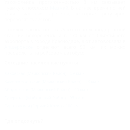
Узкоколейка протяженностью 8 км связывает
Гуамку с поселком
Мезмай
. В летнее время по ней
ходят частные дрезины, которые регулярно
перевозят туристов.
Поселок расположен в 75 км от железнодорожной
станции Белореченск и в 170 км от ближайшего
аэропорта в городе Краснодаре, а от автовокзала в
Апшеронске
отделяют всего 50 км, их можно
преодолеть на рейсовом автобусе.
Соседние населенные пункты
Даховская (Майкопский Район) - 59 км
Каменномостский (Майкопский Район) - 63 км
Абадзехская (Майкопский Район) - 65 км
Гузерипль (Майкопский Район) - 95 км
Саратовская (Горячий Ключ) - 108 км
Где отдохнуть?