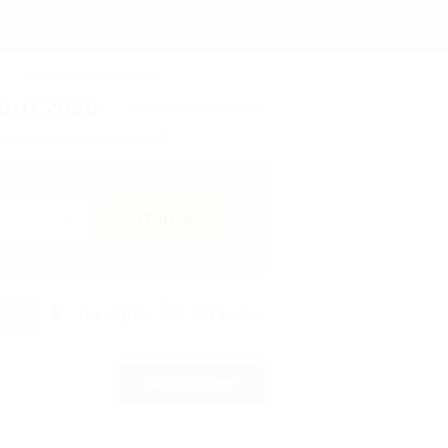
ние без посредников в Черниговском, цены 2026
Регистрация
Вход
ы
Термальные источники
н) 2026
отдыхать в Черниговском?
Поиск
исок
На карте
Отзывы
Подробнее