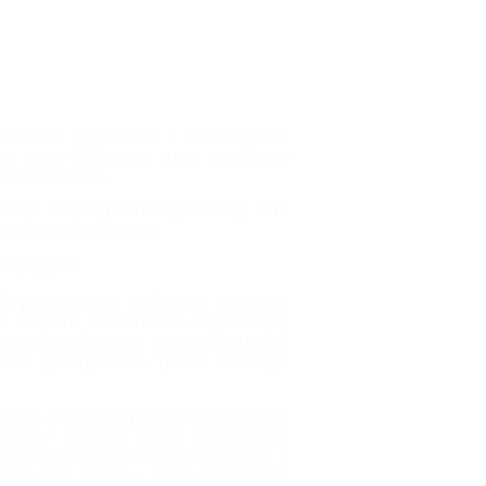
антики, уединения и наслаждения
сов и не чужды при этом активному
ими эмоциями.
евое озеро (платная рыбалка). Есть
ный уголок туристов.
 маршруты.
й проходимости добраться до ручья
о второго Майкопского водозабора,
ниговская-Дагомыс, полотно которой
пной для туристов. Трасса вплотную
кес). Если смотреть с Майкопского
голову спящего горца. Уникальное,
альпийское мини-плато (Лаго-Наки в
 них есть озеро – Чеше. С вершины