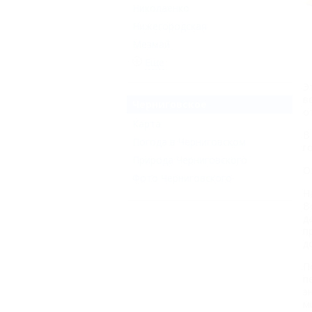
Николаенко
Нижегородская
Мезмай
Еще
Э
в
Черниговское
о
Карта
В
Погода в Черниговском
г
Природа Черниговского
О
Фото Черниговского
Н
В
д
п
д
П
п
э
м