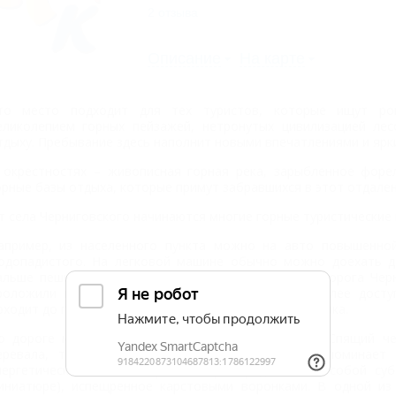
2 отзыва
Описание
На карте
то место подходит для тех туристов, которые ищут ром
еликолепием горных пейзажей, нетронутых цивилизацией ле
тдыху. Пребывание здесь наполнит новыми впечатлениями и ярк
 окрестностях – живописная горная река, зарыбленное форел
орные базы отдыха, которые примут забравшихся в этот отдален
т села Черниговского начинаются многие горные туристические
апример, из населенного пункта можно на авто повышенно
одопадистого. На легковой машине обычно можно доехать д
альше пешком около 10 км до водопада. Кстати, дорога Чер
роложили в 2008 году, сделала эту территорию более досту
оходит до границ Кавказского биосферного заповедника.
о дороге можно посетить массив горы Черногор (Спящий чер
еревала, то гора очертаниями действительно напоминает 
нергетическое место. Вершина горы представляет собой суб
иниатюре), испещренное карстовыми воронками. В одной из