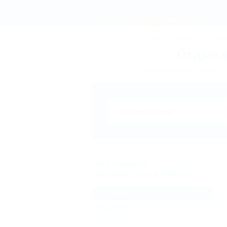
СОЧИ
АНАПА
ГЕЛЕН
Отдых 
Бронирование отелей, па
Все курорты
Апшеронского района
Черниговское
Хадыженск
(1)
Апшеронск