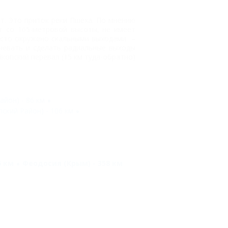
.
т. Это приток реки Пшеха. По мнению
т со 165-метровой высоты, не имеет
Место окружено скальными выходами –
чевать и сделать радиальные выходы
йкопский перевал (15 км туда-обратно)
йон) - 86 км
ский Район) - 106 км
6 км
Феодосия (Крым) - 358 км