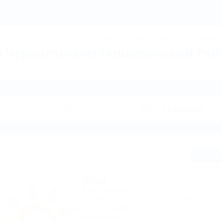
Отдых в Черниговском 2026, бронирова
ДЖИК
ТУАПСЕ
Ейск
КРАСНОДАР
Крым
Горнолыжные курорт
в Черниговском (Апшеронский Райо
нсионатов и гостиниц по направлению Черниговское. Куда поехать 
Сп
Цица
База отдыха
Апшеронск, 22 км от с. Черниговское
3км до центра
Автостоянка