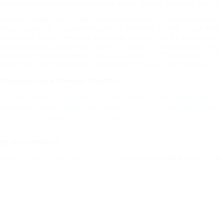
ткрывается классная панорама на Фишт, Оштен, Пшехасу, Мессо
учей Водопадистый – одно из популярнейших туристических мес
ченых, водопад, обрушивающийся с висячей долины горы Фиш
налогов не только на всем Большом Кавказе, но и в Европе. 
еприступными стенами гор Фишт и Пшехасу. Здесь можно зано
лительностью в один день – на гору Пшехо-Су (2744 м) через Ма
ли до озера тектонического озера Хуко (25 км в обе стороны).
оседние населенные пункты
ульский (Майкопский Район) - 73 км
Абадзехская (Майкопский Ра
аменномостский (Майкопский Район) - 97 км
Даховская (Майкоп
ятигорская (Горячий Ключ) - 115 км
де отдохнуть?
емрюк (Темрюкский Район) - 215 км
Ейск (Ейский Район) - 29