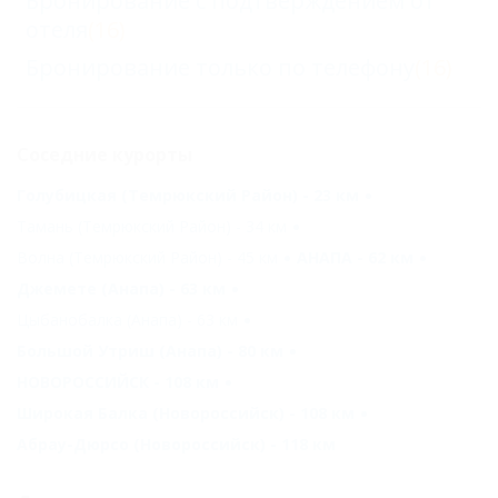
Бронирование с подтверждением от
отеля
(16)
Бронирование только по телефону
(16)
Соседние курорты
Голубицкая (Темрюкский Район) - 23 км
Тамань (Темрюкский Район) - 34 км
Волна (Темрюкский Район) - 45 км
АНАПА - 62 км
Джемете (Анапа) - 63 км
Цыбанобалка (Анапа) - 63 км
Большой Утриш (Анапа) - 80 км
НОВОРОССИЙСК - 108 км
Широкая Балка (Новороссийск) - 108 км
Абрау-Дюрсо (Новороссийск) - 118 км