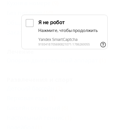
Кухня в номере
(9)
Без питания
(10)
Общая кухня
(6)
Заказное меню
(1)
Лечение
Опорно-двигательный аппарат
(1)
Развлечения и спорт
Детский бассейн
(2)
Верховая езда
(1)
Бассейн открытый
(6)
Настольный теннис
(1)
Волейбол
(1)