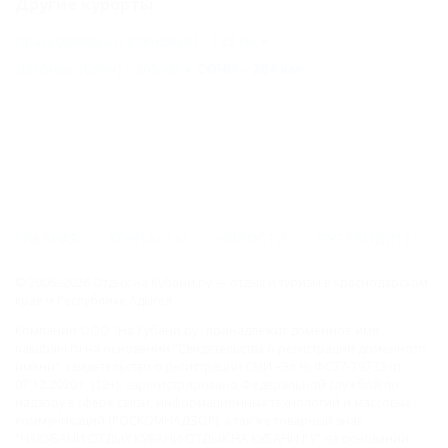
Другие курорты
Прасковеевка (Геленджик) - 129 км
Дагомыс (Сочи) - 265 км
СОЧИ - 284 км
ГЛАВНАЯ
КОНТАКТЫ
НОВОСТИ
ПУТЕВОДИТЕЛЬ
© 2006–2026 Отдых.на Кубани.ру — отдых и туризм в Краснодарском
крае и Республике Адыгея.
Компании ООО "На Кубани.ру" принадлежит доменное имя
nakubani.ru на основании "Свидетельства о регистрации доменного
имени", свидетельство о регистрации СМИ –Эл № ФС77-79732 от
07.12.2020 г. (12+), зарегистрировано Федеральной службой по
надзору в сфере связи, информационных технологий и массовых
коммуникаций (РОСКОМНАДЗОР), а так же товарный знак
"НАКУБАНИ ОТДЫХ КУБАНИ ОТДЫХ.НА КУБАНИ.РУ" на основании