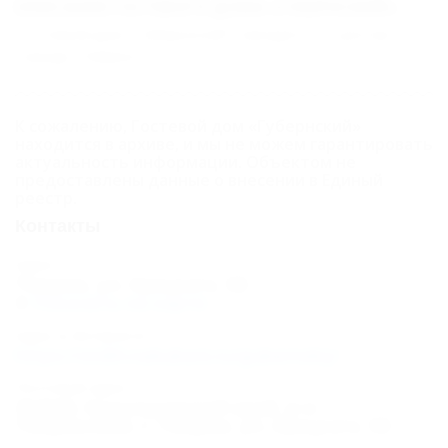
ОПИСАНИЕ ГОСТЕВОГО ДОМА «ГУБЕРНСКИЙ»
Гостевой дом "Губернский" находится в центре
города Темрюк.
К сожалению, Гостевой дом «Губернский»
находится в архиве, и мы не можем гарантировать
актуальность информации. Объектом не
предоставлены данные о внесении в Единый
реестр.
Контакты
Адрес:
Темрюк, ул. Урицкого, 58
Показать на карте
Адрес в Интернете:
https://otdih.nakubani.ru/gubernskij/
Почтовый адрес:
353500, Краснодарский край, р-н
Темрюкский, г. Темрюк, ул. Урицкого, 58