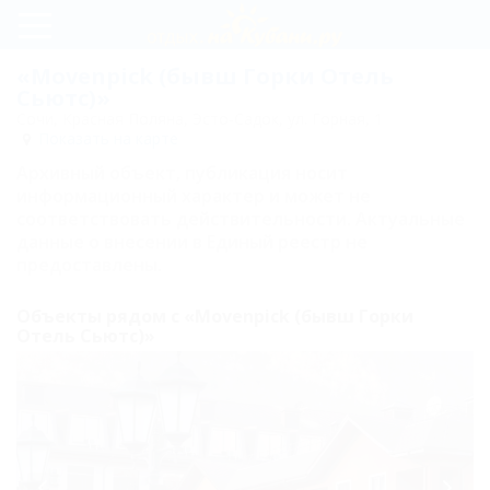
Регистрация
«Movenpick (бывш Горки Отель
Сьютс)»
Вход
Сочи, Красная Поляна, Эсто-Садок, ул. Горная, 1
Показать на карте
Movenpick
Архивный объект, публикация носит
(бывш
информационный характер и может не
соответствовать действительности. Актуальные
Горки
данные о внесении в Единый реестр не
Отель
предоставлены.
Сьютс)
Объекты рядом с «Movenpick (бывш Горки
Историческая
Отель Сьютс)»
справка
Питание
Номера