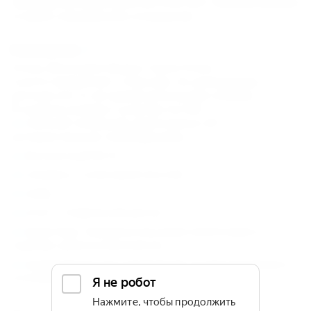
проведения мероприятий сочетают модный дизайн
и самое современное оснащение.
Размещение
Отель Movenpick (бывш Горки Отель
Сьютс) предлагает стильные, по-домашнему
уютные и в то же время роскошные номера.
В каждом номере к услугам гостей:
плоский телевизор диагональю 42” с
интерактивным телевидением;
бесплатный Wi-Fi;
телефон с голосовой почтой;
сейф;
утюг и гладильная доска;
мини-бар с безалкогольными напитками и
горячие напитки бесплатно;
индивидуальное управление кондиционером и
отоплением.