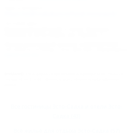
Адрес в Интернете:
https://otdih.nakubani.ru/hotel-movenpick/
Почтовый адрес:
Краснодарский край, г. Сочи, Красная
Поляна, п. Эсто-Садок, ул. Горная, 1
Номер реестровой записи: С232024019485
Тип объекта: Гостиница, Статус: Действует. Информация из
Единого реестра
.
ВНИМАНИЕ!
Вся информация предоставлена туроператором. Редакция
портала не несёт ответственность за достоверность представленных
данных.
Все
гостиницы Эсто-Садка
и
отели Эсто-
Садка
(43)
Всё
жильё для отдыха Эсто-Садка
(57)