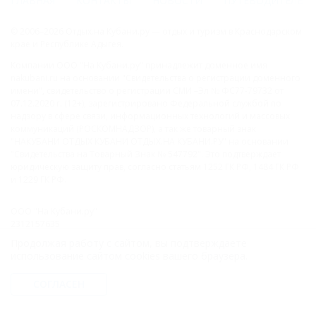
ГЛАВНАЯ
КОНТАКТЫ
НОВОСТИ
ПУТЕВОДИТЕЛЬ
© 2006–2026 Отдых.на Кубани.ру — отдых и туризм в Краснодарском
крае и Республике Адыгея.
Компании ООО "На Кубани.ру" принадлежит доменное имя
nakubani.ru на основании "Свидетельства о регистрации доменного
имени", свидетельство о регистрации СМИ –Эл № ФС77-79732 от
07.12.2020 г. (12+), зарегистрировано Федеральной службой по
надзору в сфере связи, информационных технологий и массовых
коммуникаций (РОСКОМНАДЗОР), а так же товарный знак
"НАКУБАНИ ОТДЫХ КУБАНИ ОТДЫХ.НА КУБАНИ.РУ" на основании
"Свидетельства на Товарный Знак № 547792". Это подтверждает
юридическую защиту прав, согласно статьям 1252 ГК РФ, 1484 ГК РФ
и 1229 ГК РФ.
ООО "На Кубани.ру"
2312157635
1082312013827
Продолжая работу с сайтом, вы подтверждаете
Все права защищены.
использование сайтом cookies вашего браузера.
Присоединяйтесь к нам!
СОГЛАСЕН