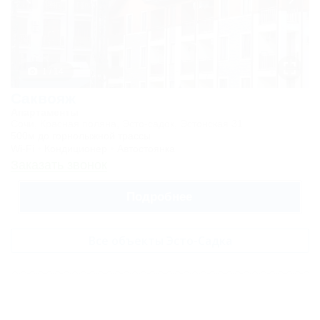
Супериор Кинг/
Твин
Супериор Кинг
Супериор Твин
1 / 14
Люкс
Саквояж
Апартаменты
двухместный с
Сочи, Красная поляна, Эсто-садок, Эстонская 31
500м до горнолыжной трассы
одной спальней
Wi-Fi
Кондиционер
Автостоянка
Заказать звонок
Супериор люкс
Дуплекс
Подробнее
двухуровневый
Пентхаус 6-
Все объекты Эсто-Садка
местный 3-
комнатный люкс
"Красная