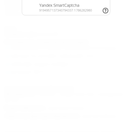
Расчетное время
Время заезда: 14:00
Время выезда: 12:00
Цены
Уровень цен:
высокий
В стоимость размещения входит:
проживание в номере выбранной категории,
завтрак по системе "шведский стол",
чай/кофе, вода в номере,
интернет Wi-Fi.
Дополнительная информация:
Документы :
Паспорт, свидетельство о рождении
детей.
Водоснабжение :
круглосуточное.
Характер функционирования :
круглогодично.