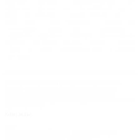
аэропорт, торговые и развлекательные точки
курортного центра Сочи и ботанический сад. Но
среди постояльцев гостиницы больше тех, кто
любит зиму и лыжи. Movenpick – находка для
поклонников горных трасс и уединения в
окружении кавказских пейзажей. Экологические
маршруты для пеших прогулок стартуют от дверей
отеля, а до горного подъемника идти не дольше
трех минут.
К сожалению, «Movenpick (бывш Горки Отель
Сьютс)» находится в архиве, и мы не можем
гарантировать актуальность информации.
Объектом не предоставлены данные о внесении в
Единый реестр.
Контакты
Адрес:
Сочи, Красная Поляна, Эсто-Садок, ул.
Горная, 1
Показать на карте