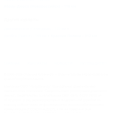
Абрау-Дюрсо (Новороссийск) - 118 км
Другие курорты
Дивноморское (Геленджик) - 122 км
Джубга (Туапсе) - 169 км
Красная Поляна - 312 км
ГЛАВНАЯ
КОНТАКТЫ
НОВОСТИ
ПУТЕВОДИТЕЛЬ
© 2006–2026 Отдых.на Кубани.ру — отдых и туризм в Краснодарском
крае и Республике Адыгея.
Компании ООО "На Кубани.ру" принадлежит доменное имя
nakubani.ru на основании "Свидетельства о регистрации доменного
имени", свидетельство о регистрации СМИ –Эл № ФС77-79732 от
07.12.2020 г. (12+), зарегистрировано Федеральной службой по
надзору в сфере связи, информационных технологий и массовых
коммуникаций (РОСКОМНАДЗОР), а так же товарный знак