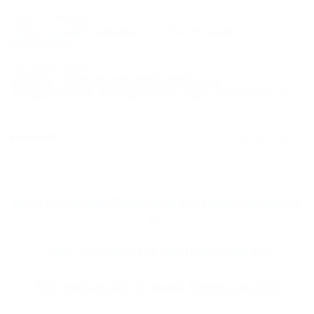
Адрес в Интернете:
https://otdih.nakubani.ru/hotel-sankt-
peterburg/
Почтовый адрес:
353522, Краснодарский край, р-н
Темрюкский, п. Пересыпь, пер. Светлый, 11
ВНИМАНИЕ!
Вся информация предоставлена объектом. Редакция портала
не несёт ответственность за достоверность представленных данных.
Все
гостиницы Пересыпи
и
отели Пересыпи
(7)
Весь
частный сектор Пересыпи
(5)
Всё
жильё для отдыха Пересыпи
(28)