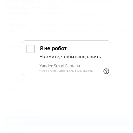
автомобильных дорог и магистралей Садового, а
также населенных пунктов.
"Спутник"
– снимок местности Садового из
космоса.
"Гибрид"
– спутниковая карта Садового с
нанесенными основными дорогами и магистралями.
Все курорты Крымского района
Ольховский
Крымск
Садовый
Красный
Садовый
Карта
Новости