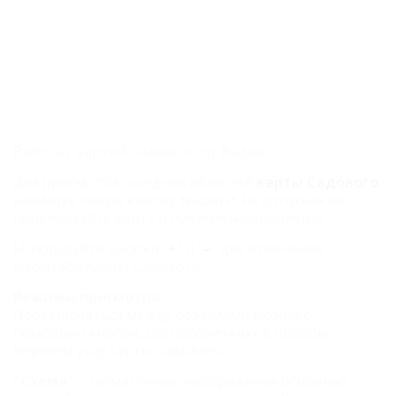
Работа с картой Садового от Яндекс
Для просмотра соседних областей
карты Садового
,
нажмите левую кнопку мыши и, не отпуская её,
перемещайте карту в нужном направлении.
Используйте кнопки "
+
" и "
–
" для изменения
масштаба карты Садового.
Режимы просмотра
Переключаться между режимами можно с
помощью кнопок, расположенных в правом
верхнем углу карты Садового:
"Схема"
– схематичные изображения основных