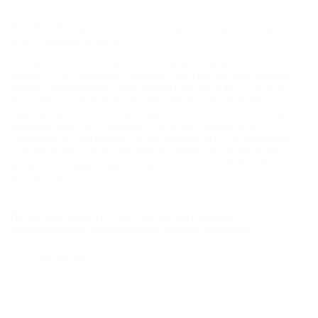
© 2006–2026 Отдых.на Кубани.ру — отдых и туризм в Краснодарском
крае и Республике Адыгея.
Компании ООО "На Кубани.ру" принадлежит доменное имя
nakubani.ru на основании "Свидетельства о регистрации доменного
имени", свидетельство о регистрации СМИ –Эл № ФС77-79732 от
07.12.2020 г. (12+), зарегистрировано Федеральной службой по
надзору в сфере связи, информационных технологий и массовых
коммуникаций (РОСКОМНАДЗОР), а так же товарный знак
"НАКУБАНИ ОТДЫХ КУБАНИ ОТДЫХ.НА КУБАНИ.РУ" на основании
"Свидетельства на Товарный Знак № 547792". Это подтверждает
юридическую защиту прав, согласно статьям 1252 ГК РФ, 1484 ГК РФ
и 1229 ГК РФ.
ООО "На Кубани.ру"
Продолжая работу с сайтом, вы подтверждаете
2312157635
использование сайтом cookies вашего браузера.
1082312013827
Все права защищены.
СОГЛАСЕН
Присоединяйтесь к нам!