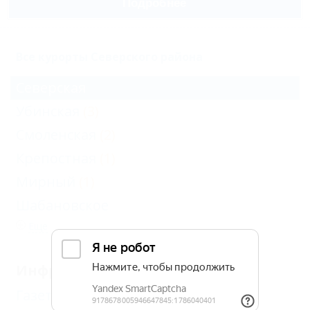
Подробнее
Все курорты Северского района
Северская
Убинская
(3)
Смоленская
(2)
Крепостная
(1)
Мирный
(1)
Шабановское
Еще
Инфраструктура Северской
Газеты
(1)