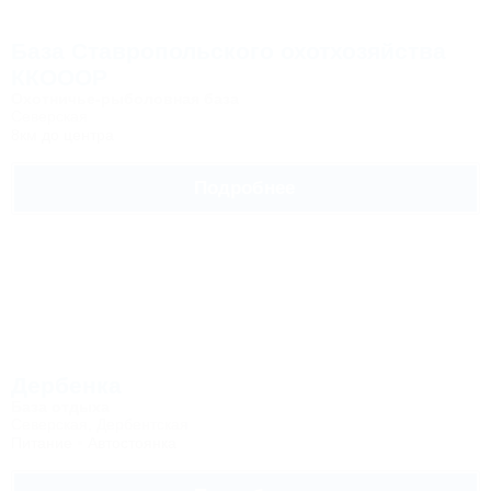
База Ставропольского охотхозяйства
ККОООР
Охотничье-рыболовная база
Северская
8км до центра
Подробнее
Дербенка
База отдыха
Северская, Дербентская
Питание
Автостоянка