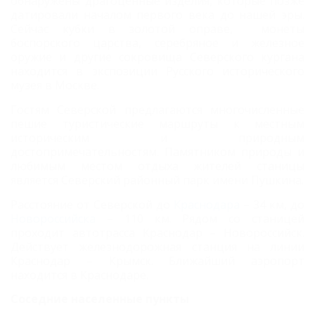
обнаружены драгоценные изделия, которые позже
датировали началом первого века до нашей эры.
Сейчас кубки в золотой оправе, монеты
боспорского царства, серебряное и железное
оружие и другие сокровища Северского кургана
находится в экспозиции Русского исторического
музея в Москве.
Гостям Северской предлагаются многочисленные
пешие туристические маршруты к местным
историческим и природным
достопримечательностям. Памятником природы и
любимым местом отдыха жителей станицы
является Северский районный парк имени Пушкина.
Расстояние от Северской до
Краснодара
– 34 км, до
Новороссийска
– 110 км. Рядом со станицей
проходит автотрасса Краснодар – Новороссийск.
Действует железнодорожная станция на линии
Краснодар – Крымск. Ближайший аэропорт
находится в Краснодаре.
Соседние населенные пункты