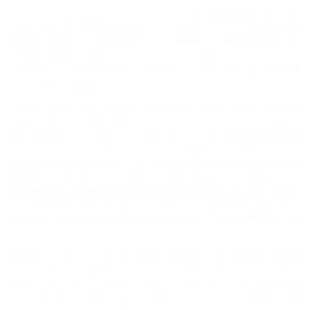
Климат в станице Северской
континентальный,
умеренный. Температура воздуха летом в среднем
составляет +23-24ºС. Зима малоснежная,
температура воздуха -2-3ºС. Горы Кавказского
хребта защищают станицу от воздействия
холодных ветров.
Северская основана в 1864 году на месте
выселенного черкесского аула. Свое имя станица
получила в честь первоначально
расквартированного в этих местах Северского
драгунского полка. Полком командовал князь Иван
Романович Багратион – племянник знаменитого
героя Отечественной войны 1812 года. В 1860 году
во время боевой стычки князь погиб. Надгробная
плита с его могилы хранится в районном музее
станицы.
Вокруг Северской с давних времен до наших дней
сохранились удивительные памятники истории –
древние курганные захоронения. В 1881 году в
одном из таких курганов исследователями были