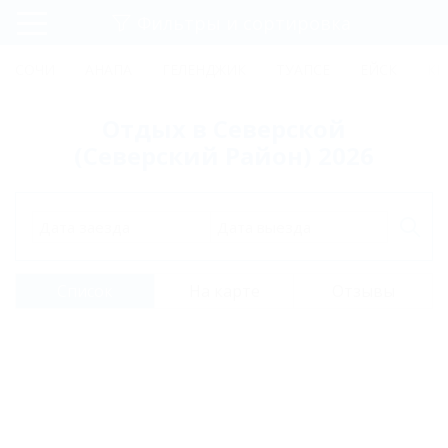
Фильтры и сортировка
Главная
СОЧИ
АНАПА
ГЕЛЕНДЖИК
ТУАПСЕ
ЕЙСК
КР
Регистрация
Отдых в Северской
Вход
(Северский Район) 2026
Дата заезда
Дата выезда
Список
На карте
Отзывы