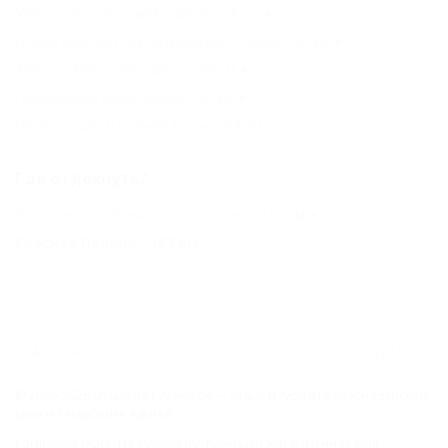
Убинская (Северский Район) - 18 км
Новая Адыгея (Тахтамукайский Район) - 35 км
Абинск (Абинский Район) - 46 км
Пашковский (Краснодар) - 52 км
Пятигорская (Горячий Ключ) - 94 км
Где отдохнуть?
Лаго-Наки - 135 км
Хоста (Сочи) - 167 км
Красная Поляна - 182 км
ГЛАВНАЯ
КОНТАКТЫ
НОВОСТИ
ПУТЕВОДИТЕЛЬ
© 2006–2026 Отдых.на Кубани.ру — отдых и туризм в Краснодарском
крае и Республике Адыгея.
Компании ООО "На Кубани.ру" принадлежит доменное имя