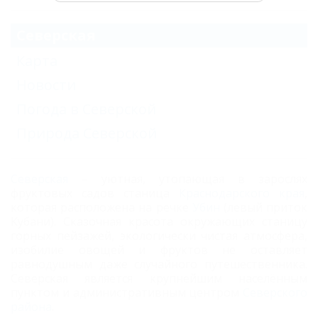
Северская
Карта
Новости
Погода в Северской
Природа Северской
Северская
– уютная, утопающая в зарослях
фруктовых садов станица
Краснодарского края
,
которая расположена на речке
Убин
(левый приток
Кубани). Сказочная красота окружающих станицу
горных пейзажей, экологически чистая атмосфера,
изобилие овощей и фруктов не оставляет
равнодушным даже случайного путешественника.
Северская является крупнейшим населённым
пунктом и административным центром
Северского
района
.