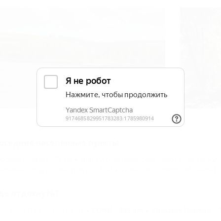
оседние населенные пункты
ровка (Анапа) - 39 км
Шапсугская (Абинский Район) - 58 км
Ан
арьина Роща (Геленджик) - 97 км
Убинская (Северский Район) -
де отдохнуть?
льгинка (Туапсе) - 127 км
СОЧИ - 223 км
Красная Поляна - 