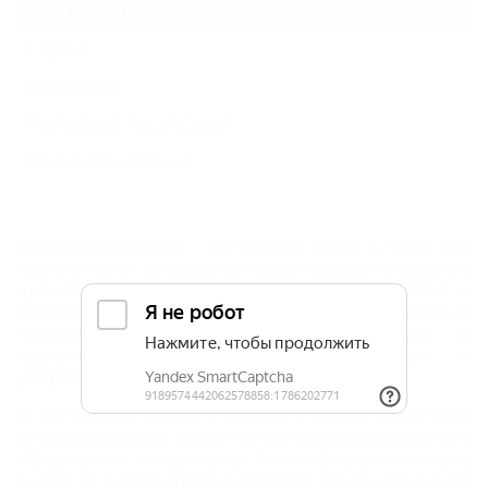
Анапская
Карта
Новости
Погода в Анапской
Фото Анапской
Станица Анапская – идеальное место отдыха для
тех, кто хочет на время отпуска променять шумную
цивилизацию и суету на тишину, спокойствие и
абсолютное единение с природой.
Здесь ничто не
нарушит вашего блаженного релакса и
наслаждения чистым воздухом, морем и
умиротворяющей атмосферой.
В настоящее время станица – центр Анапского
сельского округа, входит в состав муниципального
образования
город-курорт Анапа
. Она расположена
в 2 км от знаменитого курорта и менее чем в 5 км