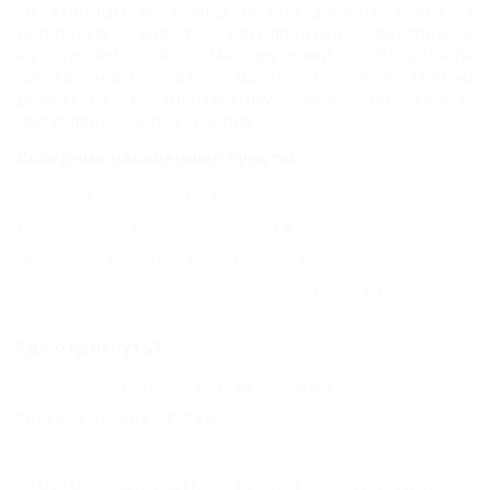
От станицы до Анапы можно доехать в
сего за
несколько минут регулярными рейсовыми
автобусами и маршрутками. Владельцы
собственного авто могут беспрепятственно
добраться к золотистому пляжу по трассе,
проходящей через станицу.
Соседние населенные пункты
Юровка (Анапа) - 37 км
Абинский район - 79 км
Марьина Роща (Геленджик) - 80 км
Шапсугская (Абинский Район) - 92 км
Славянск-на-Кубани (Славянский Район) - 109 км
Где отдохнуть?
Небуг (Туапсе) - 156 км
СОЧИ - 241 км
Красная Поляна - 272 км
ГЛАВНАЯ
КОНТАКТЫ
НОВОСТИ
ПУТЕВОДИТЕЛЬ