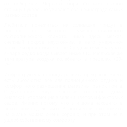
от побережья Черного моря. Со всех сторон
станицу буквально увивают лозы винограда самых
разных сортов.
Любители понежиться на солнышке придут в
восторг от местного умеренно-влажного
субтропического климата. Зима здесь мягкая,
снежный покров неустойчив, а лето умеренно-
жаркое и продолжительное. Средняя температура в
январе редко когда бывает ниже +1С. Июльская же
температура воздуха колеблется в пределах +23-
25С.
Инфраструктура станицы развита прекрасно. Здесь
есть абсолютно все для полноценного отдыха и
комфортного размещения: магазины, рынок почта.
Отдыхающих ждут частные гостевые дома
Анапской, утопающие в зелени цветов и фруктовых
садов. Именно потому, что эти дома находятся в
некотором отдалении от Анапы и моря, сэкономить
на жилье можно очень хорошо, и при этом не в
ущерб собственному комфорту.