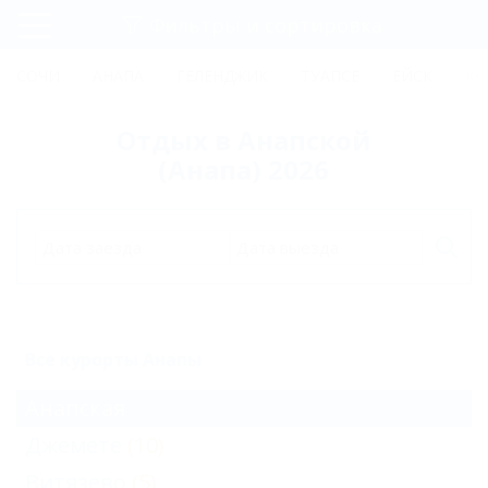
Фильтры и сортировка
Главная
СОЧИ
АНАПА
ГЕЛЕНДЖИК
ТУАПСЕ
ЕЙСК
КР
Регистрация
Отдых в Анапской
Вход
(Анапа) 2026
Дата заезда
Дата выезда
Все курорты Анапы
Анапская
Джемете
(10)
Витязево
(5)