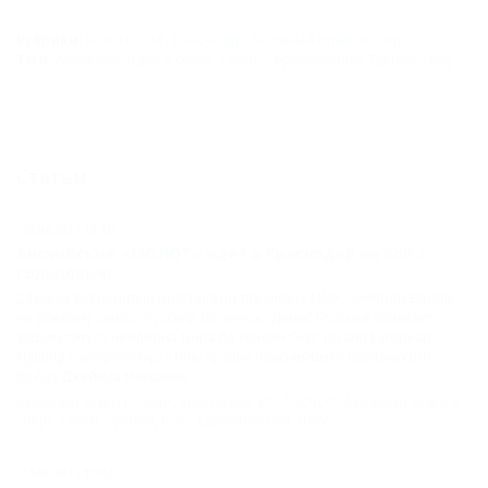
Рубрики:
КРАСНОДАР
,
Краснодар
,
Активный отдых и спорт
Тэги:
Активный отдых и спорт
,
Спорт
,
Соревнования
,
Турнир
,
Шоу
Статьи
18.06.2015 13:16
Английский «МОЛОТ» едет в Краснодар на бой с
Гольцовым
24 июля знаменитый российский тяжеловес ММА, чемпион Европы
по боевому самбо "Русский богатырь" Денис Гольцов проведет
защиту титула чемпиона мира по версии GEFC (Grand European
Fighting Championship) в бою против опаснейшего британского
бойца Джеймса Максвини.
Активный отдых и спорт
,
Краснодар
,
КРАСНОДАР
,
Активный отдых и
спорт
,
Спорт
,
Турнир
,
Бокс
,
Единоборства
,
Шоу
15.06.2015 12:02