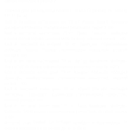
самбо Виталию Бранчуку.
Технические результаты первого этапа Tech-Krep FC: PRIME
SELECTION:
Бой в весовой категории до 70 кг: Расул Эдиев победил
Джафара Исмиева (раздельным решением судий 5:00).
Бой в весовой категории 70 кг: Ермек Тлаулов победил
Ивана Якуба (болевым приемом на руку, первый раунд 2:46);
Бой в весовой категории 70 кг: Дмитрий Коробеников
победил Арсена Раупов (техническим нокаутом, второй
раунд 0:26);
Бой в весовой категории 70 кг: Артур Васильев победил
Арсентия Петрова (единогласным решением судий, 5:00);
Бой в весовой категории 77 кг: Кямрян Аббасов победил
Джасура Алаберганова (техническим нокаутом, первый
раунд 2:45);
Бой в весовой категории 77 кг: Юрий Изотов победил
Ансагана "Торнадо" Кусаинова (техническим нокаутом,
второй раунд 1:53);
Бой в весовой категории 77 кг: Ахад Мамедов победил
Саймура Мухтарова (техническим нокаутом, первый раунд,
2:46);
Второй этап PRIME SELECTION пройдет в Краснодаре 25
июня в весовых категориях до 61 и 93 кг.