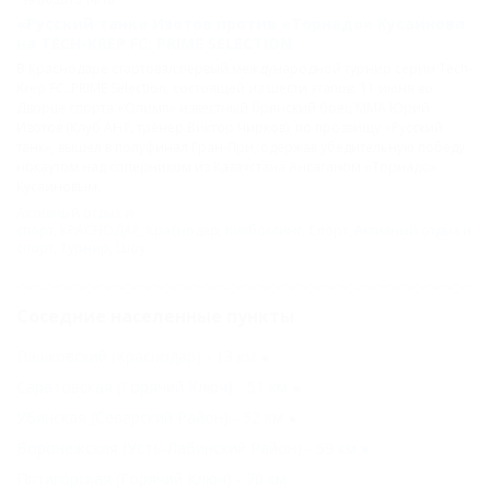
«Русский танк» Изотов против «Торнадо» Кусаинова
на TECH-KREP FC: PRIME SELECTION
В Краснодаре стартовал первый международной турнир серии Tech-
Krep FC: PRIME Selection, состоящей из шести этапов. 11 июня во
Дворце спорта «Олимп» известный брянский боец ММА Юрий
Изотов (Клуб АНТ, тренер Виктор Чирков), по прозвищу «Русский
танк», вышел в полуфинал Гран-При, одержав убедительную победу
нокаутом над соперником из Казахстана Ансаганом «Торнадо»
Кусаиновым.
Активный отдых и
спорт
,
КРАСНОДАР
,
Краснодар
,
Кикбоксинг
,
Спорт
,
Активный отдых и
спорт
,
Турнир
,
Шоу
Соседние населенные пункты
Пашковский (Краснодар) - 13 км
Саратовская (Горячий Ключ) - 51 км
Убинская (Северский Район) - 52 км
Воронежская (Усть-Лабинский Район) - 59 км
Пятигорская (Горячий Ключ) - 70 км