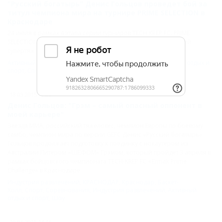
"Русский богатырь" Денис Гольцов проведет бой за
титул чемпиона мира на турнире PRIME SELECTION в
Краснодаре
24 июля в рамках 4 этапа серии турниров TECH KREP FC: PRIME
SELECTION проведет защиту чемпионского титула российский
супертяжеловес Денис Гольцов. Бой пройдет в Краснодаре.
Активный отдых и спорт
,
КРАСНОДАР
,
Краснодар
,
Активный отдых и
спорт
,
Спорт
,
Турнир
,
Шоу
18.03.2015 13:20
Денис Гольцов: "Грэм – самый опасный оппонент в
моей карьере"
Звезда ММА, российский тяжеловес, чемпион Европы по боевому
самбо, чемпион мира по версии GEFC Денис «Русский богатырь»
Гольцов продолжает подготовку к поединку с нокаутером из
Австралии Питером «ШЕФОМ» Грэмом, который пройдет 3 апреля в
рамках бойцовского чемпионата TECH-KREP FC «Ermak Prime
Challenge» в Краснодаре.
Индустрия развлечений
,
КРАСНОДАР
,
Краснодар
,
Баскет-
Холл
,
Спорт
,
Соревнования
,
Индустрия развлечений
,
Активный
отдых и спорт
,
Шоу
19.06.2015 14:16