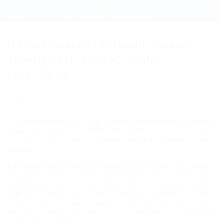
Регистрация
В Краснодаре стартовал первый
Вход
турнир Tech-Krep FC: PRIME
SELECTION
15.06.2015
В Краснодаре взял старт первый международной турнир
серии Tech-Krep FC: PRIME SELECTION. Всего он будет
состоять из 6 этапов, с общим призовым фондом 3 млн.
рублей.
В главном бою вечера в весовой категории до 57 кг хозяин
площадки, один из лучших профессионалов в этом весе,
чемпион России по тайскому боксу, обладатель "Кубка
Черного моря" по ММА Вартан Асатрян уступил
(раздельным решением судий 5:00) призеру Кубка Европы по
боевому самбо, чемпиону Кубка Украины по боевому