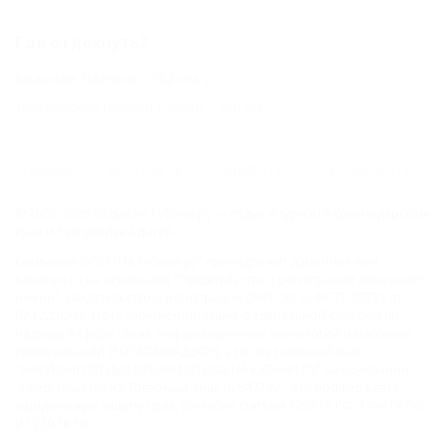
Где отдохнуть?
Красная Поляна - 182 км
Должанская (Ейский Район) - 200 км
ГЛАВНАЯ
КОНТАКТЫ
НОВОСТИ
ПУТЕВОДИТЕЛЬ
© 2006–2026 Отдых.на Кубани.ру — отдых и туризм в Краснодарском
крае и Республике Адыгея.
Компании ООО "На Кубани.ру" принадлежит доменное имя
nakubani.ru на основании "Свидетельства о регистрации доменного
имени", свидетельство о регистрации СМИ –Эл № ФС77-79732 от
07.12.2020 г. (12+), зарегистрировано Федеральной службой по
надзору в сфере связи, информационных технологий и массовых
коммуникаций (РОСКОМНАДЗОР), а так же товарный знак
"НАКУБАНИ ОТДЫХ КУБАНИ ОТДЫХ.НА КУБАНИ.РУ" на основании
"Свидетельства на Товарный Знак № 547792". Это подтверждает
юридическую защиту прав, согласно статьям 1252 ГК РФ, 1484 ГК РФ
и 1229 ГК РФ.