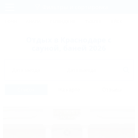
Фильтры и сортировка
Главная
СОЧИ
АНАПА
ГЕЛЕНДЖИК
ТУАПСЕ
ЕЙСК
КР
Регистрация
Отдых в Краснодаре с
Вход
сауной, баней 2026
Дата заезда
Дата выезда
Список
На карте
Отзывы