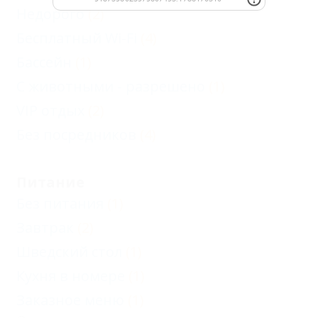
Недорого
(2)
Бесплатный Wi-Fi
(4)
Бассейн
(1)
С животными - разрешено
(1)
VIP отдых
(2)
Без посредников
(4)
Питание
Без питания
(1)
Завтрак
(2)
Шведский стол
(1)
Кухня в номере
(1)
Заказное меню
(1)