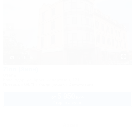
1 / 14
Zion (Зион)
Отель
Краснодар, ул. Красных партизан, 171
Питание
Wi-Fi
Кондиционер
Автостоянка
5 950
руб.
от
2 взр. в августе
Архив