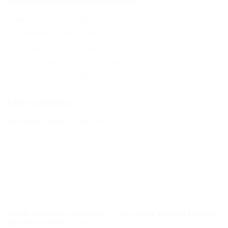
Соседние населенные пункты
Пашковский (Краснодар) - 13 км
Саратовская (Горячий Ключ) - 51 км
Убинская (Северский Район) - 52 км
Абинск (Абинский Район) - 81 км
Полтавская (Красноармейский Район) - 83 км
Где отдохнуть?
Красная Поляна - 182 км
Должанская (Ейский Район) - 200 км
ГЛАВНАЯ
КОНТАКТЫ
НОВОСТИ
ПУТЕВОДИТЕЛЬ
© 2006–2026 Отдых.на Кубани.ру — отдых и туризм в Краснодарском
крае и Республике Адыгея.