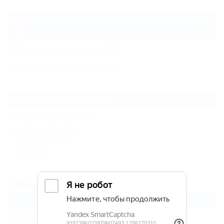
Отдых в Краснодаре с сауной, баней
(1)
Жильё для отдыха
(1)
Гостиницы и отели
(1)
Все курорты Краснодара
Старокорсунская
Пашковский
Ленина
Популярные
Сауна, баня
(1)
Кондиционер
(4)