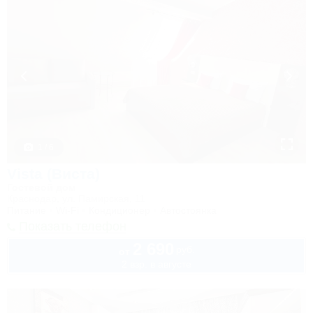
1 / 6
Vista (Виста)
Гостевой дом
Краснодар, ул. Памирская, 11
Питание
Wi-Fi
Кондиционер
Автостоянка
Показать телефон
2 690
руб.
от
2 взр. в августе