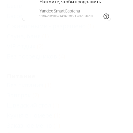
Бесплатный Wi-Fi
(4)
Бассейн
(1)
С животными - разрешено
(1)
Сауна, баня
(1)
VIP отдых
(2)
Без посредников
(4)
Питание
Без питания
(1)
Завтрак
(2)
Шведский стол
(1)
Кухня в номере
(1)
Заказное меню
(1)