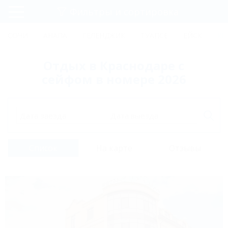
Фильтры и сортировка
Главная
СОЧИ
АНАПА
ГЕЛЕНДЖИК
ТУАПСЕ
ЕЙСК
КР
Регистрация
Отдых в Краснодаре с
Вход
сейфом в номере 2026
Дата заезда
Дата выезда
Список
На карте
Отзывы