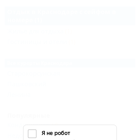
Отдых в Краснодаре с сейфом в
номере (1)
Жильё для отдыха
(1)
Гостиницы и отели
(1)
Все курорты Краснодара
Старокорсунская
Пашковский
Ленина
Популярные
Кондиционер
(4)
Недорого
(2)