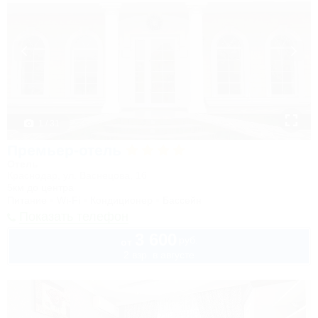
1 / 31
Премьер-отель
Отель
Краснодар, ул. Васнецова, 16
5км до центра
Питание
Wi-Fi
Кондиционер
Бассейн
Показать телефон
3 600
руб.
от
2 взр. в августе