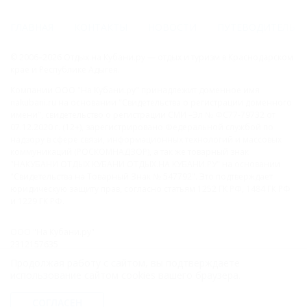
ГЛАВНАЯ
КОНТАКТЫ
НОВОСТИ
ПУТЕВОДИТЕЛЬ
© 2006–2026 Отдых.на Кубани.ру — отдых и туризм в Краснодарском
крае и Республике Адыгея.
Компании ООО "На Кубани.ру" принадлежит доменное имя
nakubani.ru на основании "Свидетельства о регистрации доменного
имени", свидетельство о регистрации СМИ –Эл № ФС77-79732 от
07.12.2020 г. (12+), зарегистрировано Федеральной службой по
надзору в сфере связи, информационных технологий и массовых
коммуникаций (РОСКОМНАДЗОР), а так же товарный знак
"НАКУБАНИ ОТДЫХ КУБАНИ ОТДЫХ.НА КУБАНИ.РУ" на основании
"Свидетельства на Товарный Знак № 547792". Это подтверждает
юридическую защиту прав, согласно статьям 1252 ГК РФ, 1484 ГК РФ
и 1229 ГК РФ.
ООО "На Кубани.ру"
2312157635
1082312013827
Продолжая работу с сайтом, вы подтверждаете
Все права защищены.
использование сайтом cookies вашего браузера.
Присоединяйтесь к нам!
СОГЛАСЕН