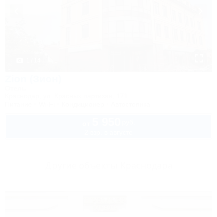
1 / 14
Zion (Зион)
Отель
Краснодар, ул. Красных партизан, 171
Питание
Wi-Fi
Кондиционер
Автостоянка
5 950
руб.
от
2 взр. в августе
Другие объекты Краснодара