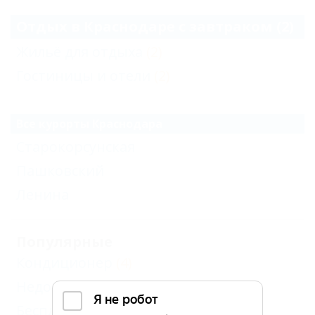
Отдых в Краснодаре с завтраком (2)
Жильё для отдыха
(2)
Гостиницы и отели
(2)
Все курорты Краснодара
Старокорсунская
Пашковский
Ленина
Популярные
Кондиционер
(4)
Недорого
(2)
Бесплатный Wi-Fi
(4)