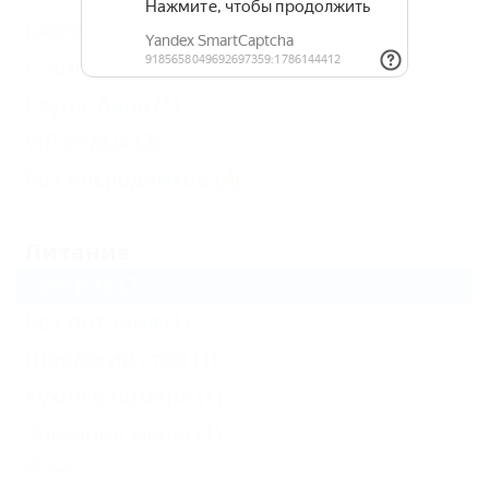
Бассейн
(1)
С животными - разрешено
(1)
Сауна, баня
(1)
VIP отдых
(2)
Без посредников
(4)
Питание
Завтрак
(2)
Без питания
(1)
Шведский стол
(1)
Кухня в номере
(1)
Заказное меню
(1)
Еще