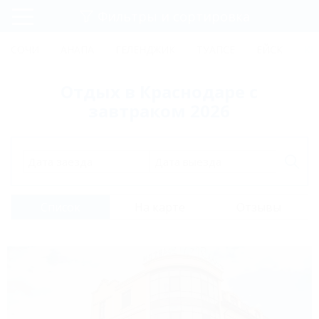
Фильтры и сортировка
Главная
СОЧИ
АНАПА
ГЕЛЕНДЖИК
ТУАПСЕ
ЕЙСК
КР
Регистрация
Отдых в Краснодаре с
Вход
завтраком 2026
Дата заезда
Дата выезда
Список
На карте
Отзывы