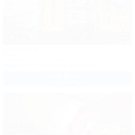
1 / 14
Zion (Зион)
Отель
Краснодар, ул. Красных партизан, 171
Питание
Wi-Fi
Кондиционер
Автостоянка
5 950
руб.
от
2 взр. в августе