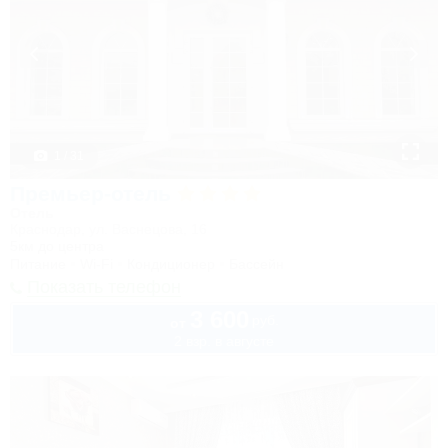
1 / 31
Премьер-отель
Отель
Краснодар, ул. Васнецова, 16
5км до центра
Питание
Wi-Fi
Кондиционер
Бассейн
Показать телефон
3 600
руб.
от
2 взр. в августе