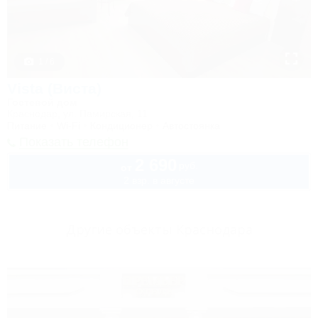
1 / 6
Vista (Виста)
Гостевой дом
Краснодар, ул. Памирская, 11
Питание
Wi-Fi
Кондиционер
Автостоянка
Показать телефон
2 690
руб.
от
2 взр. в августе
Другие объекты Краснодара