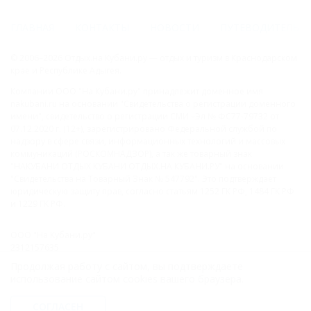
ГЛАВНАЯ
КОНТАКТЫ
НОВОСТИ
ПУТЕВОДИТЕЛЬ
© 2006–2026 Отдых.на Кубани.ру — отдых и туризм в Краснодарском
крае и Республике Адыгея.
Компании ООО "На Кубани.ру" принадлежит доменное имя
nakubani.ru на основании "Свидетельства о регистрации доменного
имени", свидетельство о регистрации СМИ –Эл № ФС77-79732 от
07.12.2020 г. (12+), зарегистрировано Федеральной службой по
надзору в сфере связи, информационных технологий и массовых
коммуникаций (РОСКОМНАДЗОР), а так же товарный знак
"НАКУБАНИ ОТДЫХ КУБАНИ ОТДЫХ.НА КУБАНИ.РУ" на основании
"Свидетельства на Товарный Знак № 547792". Это подтверждает
юридическую защиту прав, согласно статьям 1252 ГК РФ, 1484 ГК РФ
и 1229 ГК РФ.
ООО "На Кубани.ру"
2312157635
1082312013827
Продолжая работу с сайтом, вы подтверждаете
Все права защищены.
использование сайтом cookies вашего браузера.
Присоединяйтесь к нам!
СОГЛАСЕН