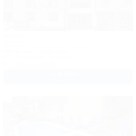
1 / 34
Янтарь
Гостевой дом
Геленджик, Архипо-Осиповка, ул. Новая, 6
300м до моря
1,0км до центра
Wi-Fi
Кондиционер
Автостоянка
+7 (86141) 6-00-65
4 500
руб.
от
2 взр. в августе