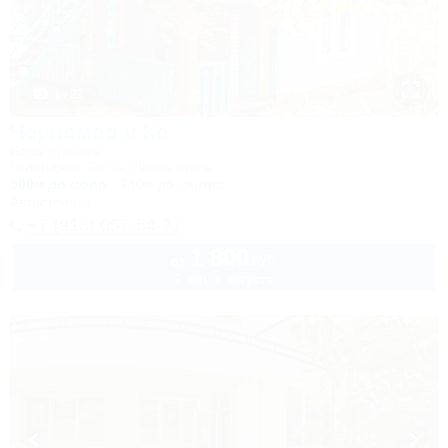
1 / 22
Черномор и Ко
База отдыха
Геленджик, Бетта, Левая щель
500м до моря
740м до центра
Автостоянка
+7 (918) 057-54-37
1 800
руб.
от
2 взр. в августе