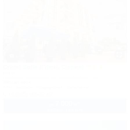
1 / 49
Grand Sofia (Гранд София)
Отель
Геленджик, Кабардинка, ул. Революционная, 126
350м до моря
Wi-Fi
Бассейн
Кондиционер
Автостоянка
+7 (965) 465-67-67
7 000
руб.
от
до 3 взр. в августе