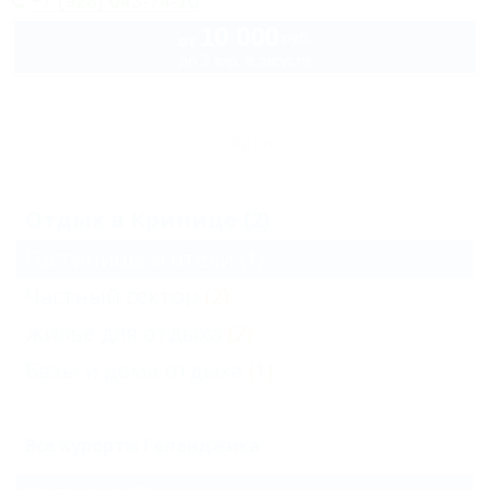
+7 (928) 043-74-10
10 000
руб.
от
до 3 взр. в августе
Архив
Отдых в Кринице (2)
Гостиницы и отели
(1)
Частный сектор
(2)
Жильё для отдыха
(2)
Базы и дома отдыха
(1)
Все курорты Геленджика