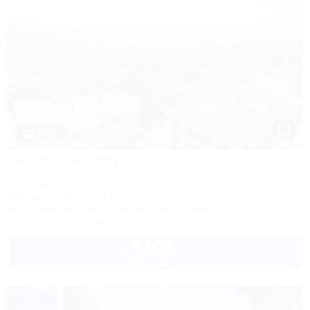
1 / 27
Castro (Кастро)
Отель
Геленджик, Кабардинка, ул. Мира, 15 "Б"
350м до моря
125м до центра
Wi-Fi
Кондиционер
Бассейн
Автостоянка
+7 (800) 700-42-65
5 000
руб.
от
2 взр. в августе