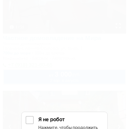
1 / 18
Частное домовладение на Мира
Частное домовладение
Геленджик, Архипо-Осиповка, ул. Мира, 1
700м до моря
360м до центра
Кондиционер
Бассейн
Автостоянка
+7 (918) 321-80-65
3 000
руб.
от
2 взр. в августе