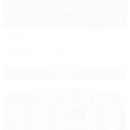
1 / 50
Тешебс
Пансионат
Геленджик, Архипо-Осиповка, ул. Гоголя, 1б
500м до моря
1,3км до центра
Питание
Кондиционер
Автостоянка
+7 (918) 451-36-86
4 000
руб.
от
2 взр. в августе