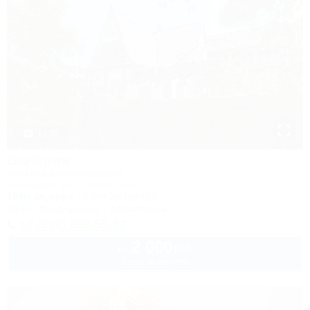
1 / 39
Валерия
Частное домовладение
Геленджик, ул. Ульяновская, 7
150м до моря
2,5км до центра
Wi-Fi
Кондиционер
Автостоянка
+7 (918) 350-55-52
2 000
руб.
от
2 взр. в августе