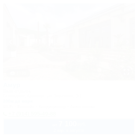
1 / 33
Амур
База отдыха
Геленджик, Криница, ул. Заречная, 3/1
200м до моря
Wi-Fi
Бассейн
Кондиционер
Автостоянка
+7 (914) 595-49-88
7 100
руб.
от
2 взр. в августе