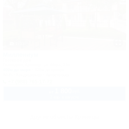
1 / 13
Миллениум
Гостевой дом
Геленджик, Криница, ул. Мира, 23а
400м до моря
326м до центра
Wi-Fi
Кондиционер
Автостоянка
+7 (988) 765-17-72
1 800
руб.
от
2 взр. в августе
Другие объекты Криницы