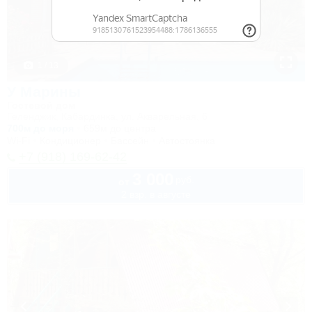
1 / 13
У Марины
Гостевой дом
Геленджик, Кабардинка, ул. Акварельная, 6
700м до моря
659м до центра
Wi-Fi
Кондиционер
Бассейн
Автостоянка
+7 (918) 169-62-42
3 000
руб.
от
2 взр. в августе