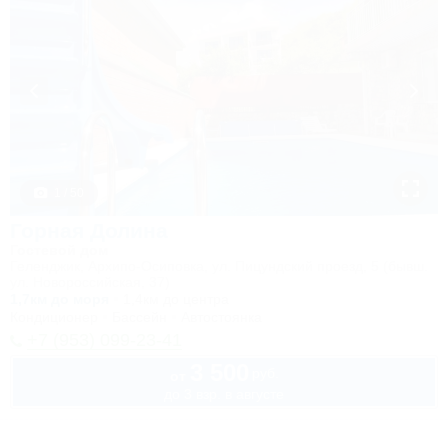
1 / 50
Горная Долина
Гостевой дом
Геленджик, Архипо-Осиповка, ул. Пицундский проезд, 5 (бывш.
ул. Новороссийская, 37)
1,7км до моря
1,4км до центра
Кондиционер
Бассейн
Автостоянка
+7 (953) 099-23-41
3 500
руб.
от
до 3 взр. в августе