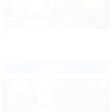
1 / 44
Славянский
Гостиница
Геленджик, Кабардинка, пер. Олимпийский, 12
600м до моря
364м до центра
Wi-Fi
Кондиционер
Автостоянка
+7 (964) 911-32-00
3 800
руб.
от
2 взр. в августе