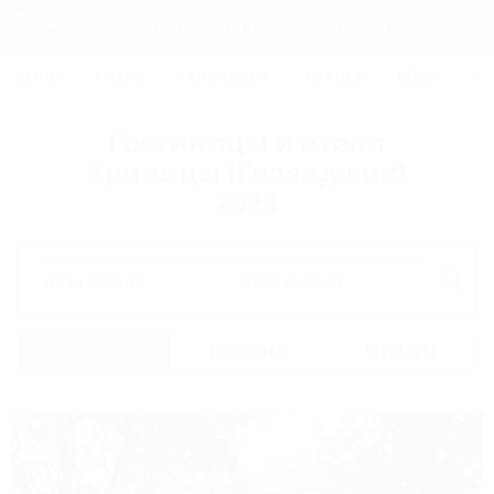
Фильтры и сортировка
Главная
СОЧИ
АНАПА
ГЕЛЕНДЖИК
ТУАПСЕ
ЕЙСК
КР
Регистрация
Гостиницы и отели
Вход
Криницы (Геленджик)
2026
Дата заезда
Дата выезда
Список
На карте
Отзывы