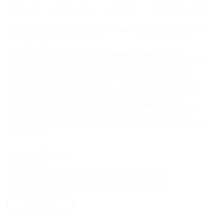
ГЛАВНАЯ
КОНТАКТЫ
НОВОСТИ
ПУТЕВОДИТЕЛЬ
© 2006–2026 Отдых.на Кубани.ру — отдых и туризм в Краснодарском
крае и Республике Адыгея.
Компании ООО "На Кубани.ру" принадлежит доменное имя
nakubani.ru на основании "Свидетельства о регистрации доменного
имени", свидетельство о регистрации СМИ –Эл № ФС77-79732 от
07.12.2020 г. (12+), зарегистрировано Федеральной службой по
надзору в сфере связи, информационных технологий и массовых
коммуникаций (РОСКОМНАДЗОР), а так же товарный знак
"НАКУБАНИ ОТДЫХ КУБАНИ ОТДЫХ.НА КУБАНИ.РУ" на основании
"Свидетельства на Товарный Знак № 547792". Это подтверждает
юридическую защиту прав, согласно статьям 1252 ГК РФ, 1484 ГК РФ
и 1229 ГК РФ.
ООО "На Кубани.ру"
2312157635
1082312013827
Продолжая работу с сайтом, вы подтверждаете
Все права защищены.
использование сайтом cookies вашего браузера.
Присоединяйтесь к нам!
СОГЛАСЕН