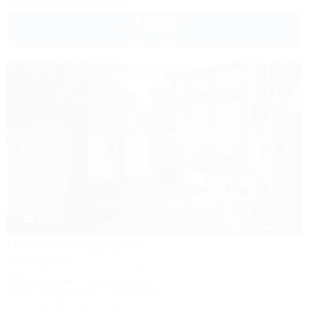
+7 (918) 188-48-58
4 000
руб.
от
2 взр. в августе
1 / 21
Пекинский дворик
Гостевой дом
Геленджик, ул. Красногвардейская, 23
300м до моря
2,6км до центра
Wi-Fi
Кондиционер
Автостоянка