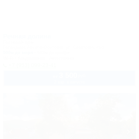
Речная долина
Гостевой дом
Геленджик, Архипо-Осиповка, ул. Советская, 46б
500м до моря
593м до центра
Wi-Fi
Кондиционер
Автостоянка
+7 (953) 099-23-41
3 500
руб.
от
2 взр. в августе