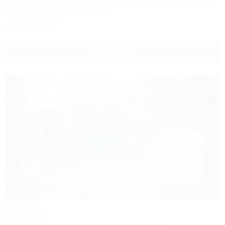
База Пшадского охотхозяйства ККОООР
Охотничье-рыболовная база
Геленджик, Пшада
30км до центра
Подробнее
Орбита
Автокемпинг