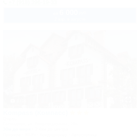
+7 (918) 396-19-33
6 000
руб.
от
2 взр. в августе
1 / 16
Kompass (Компасс)
Отель
Геленджик, ул. Революционная, 29а
30м до моря
2,4км до центра
Питание
Wi-Fi
Кондиционер
Автостоянка