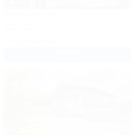
1 / 49
Песчаный берег
Коттедж
Темрюк, Веселовка, пер. Дорожный, 4
200м до моря
Кондиционер
Автостоянка
+7 (918) 968-47-26
38 000
руб.
от
2 взр. в августе