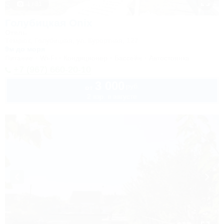
1 / 31
Голубицкая Onix
Отель
Темрюк, Голубицкая, ул. Курортная, 127
9м до моря
Питание
Wi-Fi
Кондиционер
Бассейн
Автостоянка
+7 (967) 660-20-10
3 000
руб.
от
2 взр. в августе