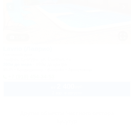
1 / 50
Lavrio (Лаврио)
Гостевой дом
Темрюк, Кучугуры, ул. Светлая, 4а
300м до моря
250м до центра
Wi-Fi
Кондиционер
Бассейн
Автостоянка
+7 (918) 454-34-53
2 400
руб.
от
2 взр. в августе
Другие объекты Частного сектора
Кучугур