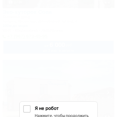
1 / 36
Эко-хуторок Сова
Гостевой двор
Темрюк, Веселовка, Дмитровский проезд, 6
100м до моря
Wi-Fi
Кондиционер
Автостоянка
+7 (967) 673-45-95
6 000
руб.
от
до 3 взр. в августе