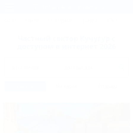
Фильтры и сортировка
Главная
СОЧИ
АНАПА
ГЕЛЕНДЖИК
ТУАПСЕ
ЕЙСК
КР
Регистрация
Частный сектор Кучугур с
Вход
доступом в интернет 2026
Дата заезда
Дата выезда
Список
На карте
Отзывы