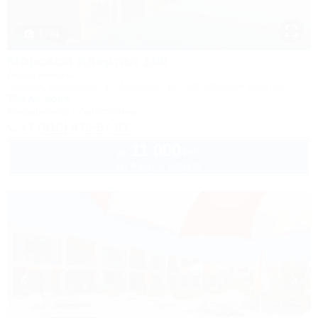
1 / 31
Морской Квартал 106
Апартаменты
Темрюк, Веселовка, ул. Морская, 4а, ЖК "Морской квартал"
20м до моря
Кондиционер
Автостоянка
+7 (918) 476-57-92
11 000
руб.
от
до 4 взр. в августе