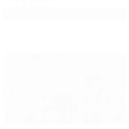
+7 (918) 460-96-04
6 600
руб.
от
2 взр. в августе
Другие объекты Темрюкского района
1 / 39
Морской берег