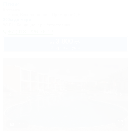
Пляж
Коттедж
Темрюк, Веселовка, пер. Приморский, 6
200м до моря
Wi-Fi
Кондиционер
Автостоянка
+7 (918) 226-76-12
3 800
руб.
от
2 взр. в августе
1 / 34