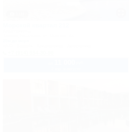
1 / 11
Морской квартал 212
Апартаменты
Темрюк, Веселовка, ул. Морская, 4а
20м до моря
Wi-Fi
Бассейн
Кондиционер
Автостоянка
+7 (914) 554-30-98
11 000
руб.
от
2 взр. в августе