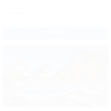
Гостиница
Темрюк, Веселовка, ул. Морская, 4Б
10м до моря
Кондиционер
Автостоянка
+7 (906) 987-50-95
6 000
руб.
от
2 взр. в августе
1 / 50
Соленое Озеро