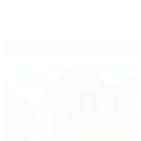
Морской квартал
Апартаменты
Темрюк, Веселовка, ул. Морская, 4а, ЖК "Морской квартал"
20м до моря
Бассейн
Кондиционер
Автостоянка
+7 (926) 817-73-90
10 000
руб.
от
до 4 взр. в августе
1 / 44