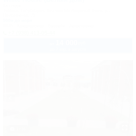
Коттедж
Темрюк, Голубицкая, Кооператив Лазурный Берег, ул.
Прибрежная, 75
500м до моря
Wi-Fi
Кондиционер
Бассейн
Автостоянка
+7 (938) 413-05-44
14 000
руб.
от
до 7 взр. в августе
1 / 36