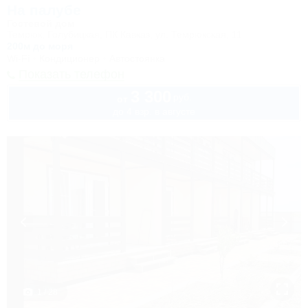
На палубе
Гостевой дом
Темрюк, Голубицкая, ПК Кавказ, ул. Темрюкская, 11
200м до моря
Wi-Fi
Кондиционер
Автостоянка
Показать телефон
3 300
руб.
от
до 4 взр. в августе
1 / 28