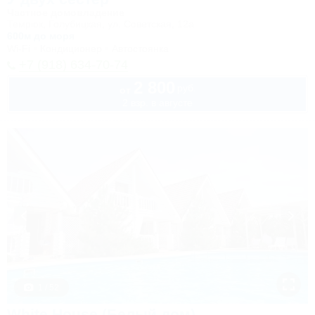
Частное домовладение
Темрюк, Голубицкая, ул. Советская, 12а
600м до моря
Wi-Fi
Кондиционер
Автостоянка
+7 (918) 634-70-74
2 800
руб.
от
2 взр. в августе
1 / 52
White House (Белый дом)