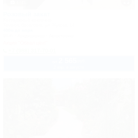
1 / 21
Розовый закат
Коттеджный комплекс
Темрюк, Веселовка, ул. Жукова, 14
400м до моря
Wi-Fi
Кондиционер
Автостоянка
Акция "Обвал цен!"
+7 (988) 317-70-01
2 565
руб.
от
2 взр. в августе