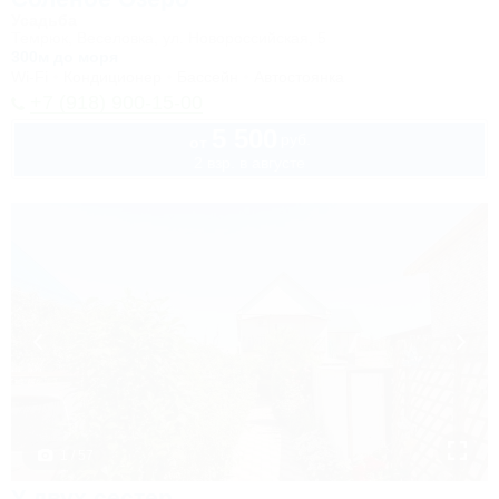
Усадьба
Темрюк, Веселовка, ул. Новороссийская, 5
300м до моря
Wi-Fi
Кондиционер
Бассейн
Автостоянка
+7 (918) 900-15-00
5 500
руб.
от
2 взр. в августе
1 / 57
У двух сестер