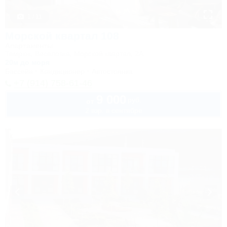
1 / 11
Морской квартал 108
Апартаменты
Темрюк, Веселовка, Морской квартал, 2А
20м до моря
Бассейн
Кондиционер
Автостоянка
+7 (914) 758-61-46
9 000
руб.
от
2 взр. в сентябре