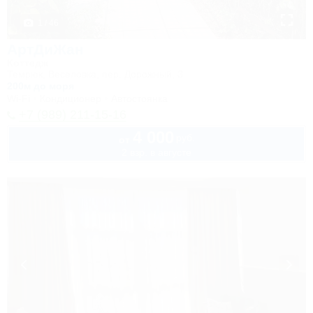
1 / 46
АртДиЖан
Коттедж
Темрюк, Веселовка, пер. Дорожный, 3
200м до моря
Wi-Fi
Кондиционер
Автостоянка
+7 (989) 211-15-16
4 000
руб.
от
2 взр. в августе