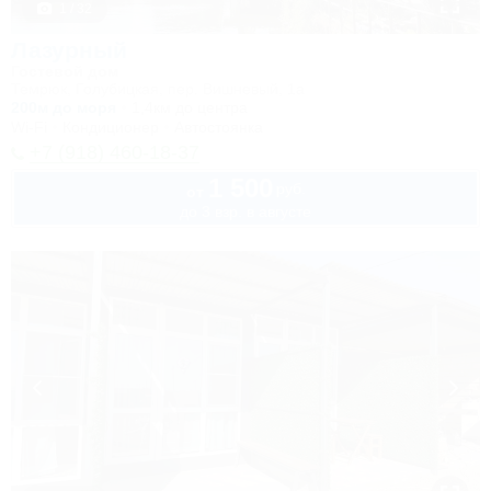
1 / 32
Лазурный
Гостевой дом
Темрюк, Голубицкая, пер. Вишневый, 1а
200м до моря
1,4км до центра
Wi-Fi
Кондиционер
Автостоянка
+7 (918) 460-18-37
1 500
руб.
от
до 3 взр. в августе