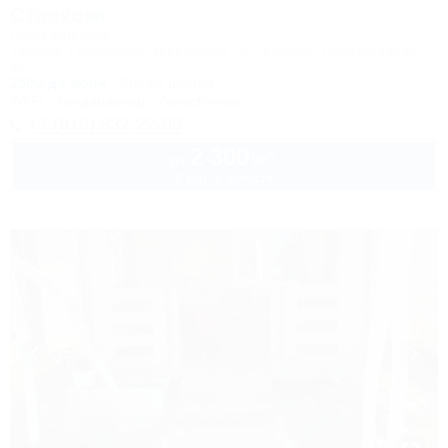
Стрекоза
Гостевой дом
Темрюк, Голубицкая, территория ПК «Кавказ», Новозападная,
44
250м до моря
3км до центра
Wi-Fi
Кондиционер
Автостоянка
+7 (916) 837-22-93
2 300
руб.
от
2 взр. в августе