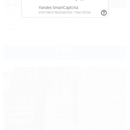
1 / 25
Дельфин
Гостевой дом
Темрюк, Веселовка, ул. Морская, 2б
50м до моря
Кондиционер
Автостоянка
+7 (989) 235-36-13
4 500
руб.
от
2 взр. в августе