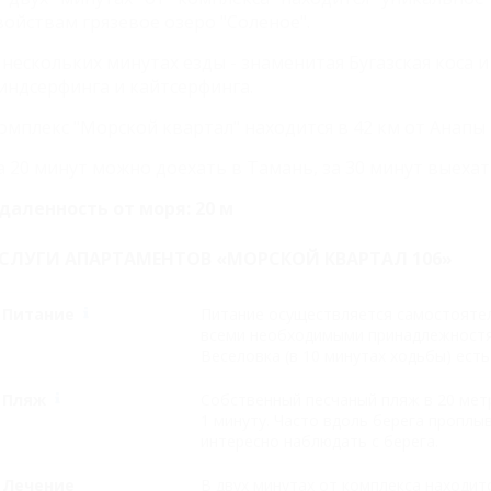
войствам грязевое озеро "Соленое".
 нескольких минутах езды - знаменитая Бугазская коса
индсерфинга и кайтсерфинга.
омплекс "Морской квартал" находится в 42 км от Анапы 
а 20 минут можно доехать в Тамань, за 30 минут выехат
даленность от моря: 20 м
СЛУГИ АПАРТАМЕНТОВ «МОРСКОЙ КВАРТАЛ 106»
Питание
Питание осуществляется самостоятел
всеми необходимыми принадлежностя
Веселовка (в 10 минутах ходьбы) есть
Пляж
Собственный песчаный пляж в 20 мет
1 минуту. Часто вдоль берега пропл
интересно наблюдать с берега.
Лечение
В двух минутах от комплекса находит