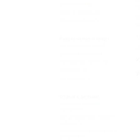
Без питания
(6)
с
Кухня в номере
(6)
В
Заказное меню
(1)
в
К
Развлечения и спорт
Бассейн открытый
(7)
З
Детский бассейн
(1)
У
Настольный теннис
(1)
Волейбол
(2)
У
Баскетбол
(1)
Отдых с детьми
Детский открытый
бассейн
(1)
Нет условий для отдыха с
детьми
(1)
Есть условия для отдыха с
детьми
(13)