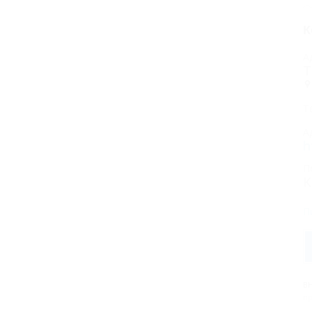
К
А
Т
Т
А
h
П
К
П
В
пр