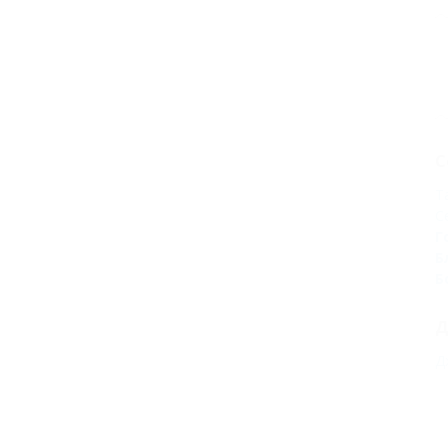
С
Т
С
Г
Б
Б
Д
Д