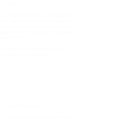
"Соленое".
ь собственная кухня, оборудованная
дой, обеденная зона, гладильные
 санузел. В апартаментах имеется
диван, сплит-система, стиральная
яжный шезлонг.
на знаменитая Бугазская коса и
ерфинга и кайтсерфинга.
 в апартаментах не
к. Актуальную информацию уточнять