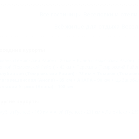
Все
гостиницы Веселовки
и
отели
Всё
жильё для отдыха Весел
оседние курорты
амань (Темрюкский Район) - 20 км
Волна (Темрюкский Район) - 
енной (Темрюкский Район) - 43 км
Пересыпь (Темрюкский Район)
олубицкая (Темрюкский Район) - 73 км
Темрюк (Темрюкск
лаговещенская (Анапа) - 85 км
АНАПА - 90 км
Цыбанобалк
ольшой Утриш (Анапа) - 108 км
ругие курорты
жубга (Туапсе) - 168 км
Агой (Туапсе) - 201 км
Лаго-Наки - 269