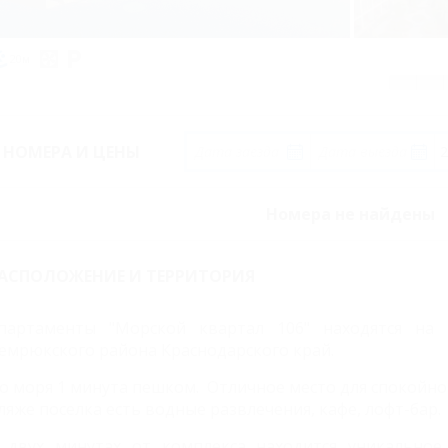
20м
ЯНВ
ФЕВ
НОМЕРА И ЦЕНЫ
Номера не найдены
АСПОЛОЖЕНИЕ И ТЕРРИТОРИЯ
партаменты "Морской квартал 106" находятся на
емрюкского района Краснодарского край.
о моря 1 минута пешком. Отличное место для спокойно
ляже поселка есть водные развлечения, кафе, лофт-бар.
 двух минутах от комплекса находится уникальное