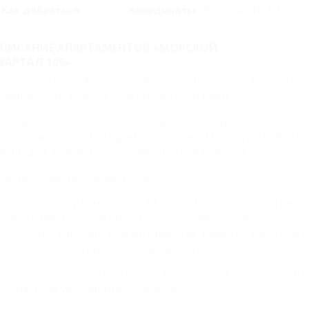
Как добраться:
Координаты:
45° 06' 42" N, 36° 52' 2
ПИСАНИЕ АПАРТАМЕНТОВ «МОРСКОЙ
ВАРТАЛ 106»
партаменты "Морской квартал 106" находятся на
емрюкского района Краснодарского край.
ас ждут новые комфортабельные номера
на первом 
авораживающим видом на море. На закрытой терр
лощадка, лежаки, зонты, бесплатная парковка.
обственный песчаный пляж.
лощадь апартаментов 37 кв. м. Есть собственна
еобходимой техникой и посудой, обеденная зона, гла
олотенца, санузел. В апартаментах имеется двуспальн
плит-система, стиральная машина, телевизор, собстве
ронирование возможно от 3-х суток Актуальную и
точнять по указанному телефону.