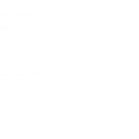
 Веселовки
(9)
овки
(37)
21 км
 - 61 км
ий Район) - 76 км
а (Анапа) - 90 км
 км