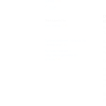
Шкаф
(10)
Еще
О
Звездность
К
Без звезд
(14)
А
Т
Бронирование только по
В
телефону
(13)
з
Бронирование с
п
подтверждением от
отеля
(14)
С
П
н
п
с
Б
у