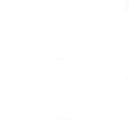
Без посредников
(14)
Возле моря
(9)
Кондиционер
(14)
Бассейн
(8)
Детская площадка
(7)
Бесплатный Wi-Fi
(12)
Пляж
Песчаный
(14)
Собственный пляж
(7)
Р
Шезлонги
(5)
Пляж с бассейном
(1)
А
Кафе
(4)
Т
Еще
Д
п
Питание
Общая кухня
(6)
В