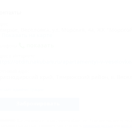
онтакты
дрес:
емрюк, Веселовка, ул. Морская, 4а, ЖК "Морско
Показать на карте
показать
елефоны:
дрес в Интернете:
ttps://otdih.nakubani.ru/apartamentyi-v-veselovke
очтовый адрес:
раснодарский край, Темрюкский район, п. Весел
исьмо администрации
Забронировать
НИМАНИЕ!
Вся информация предоставлена объектом. Редакция портала не несёт
едставленных данных. Сообщите нам, если здесь
неверные данные
или
мало 