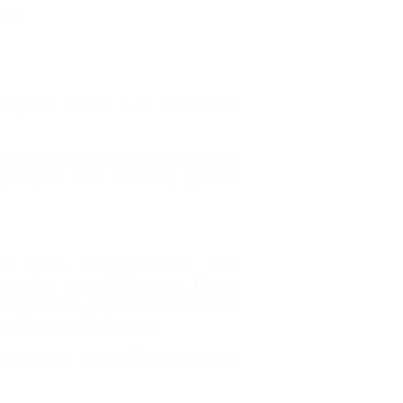
2" E
 первой линии в п. Веселовка
этаже с просторным балконом и
итории есть бассейн, детская
я кухня, оборудованная всей
дильные принадлежности, белье,
ая кровать, двухместный диван,
нный пляжный шезлонг.
нформацию по свободным датам