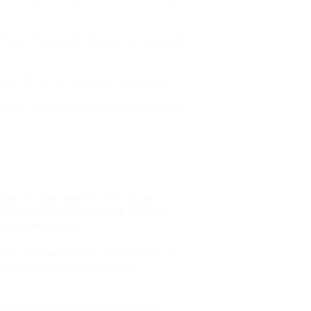
 и Кизилташский лиман с центрами
и в 38 км от аэропорта Анапы.
ь на Тавриду к Крымскому мосту.
ьно. В апартаментах есть кухня со
ми и бытовой техникой. В поселке
 магазины, кафе.
рах. До пляжа можно дойти всего за
ывают дельфины, за которыми
ся уникальное по своей красоте и