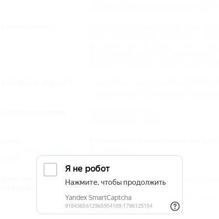
лечебным свойствам грязевое озеро 
Размещение
Площадь апартаментов 37 кв. м. Ест
всей необходимой техникой и посу
принадлежности, белье, полотенца,
двуспальная кровать, двухместный 
машина, телевизор, собственный пл
Активный отдых
В нескольких минутах езды расположе
Кизилташский лиман с центрами виндс
Расчетное время
Время заезда: 14:00
Время выезда: 12:00
Цены
В стоимость размещения входит:
подробный прайс-
Проживание.
лист
Дополнительная
Животные :
Пребывание с животными
информация:
предусмотрено.
Длительность заезда :
От 3-х суто
по телефону.