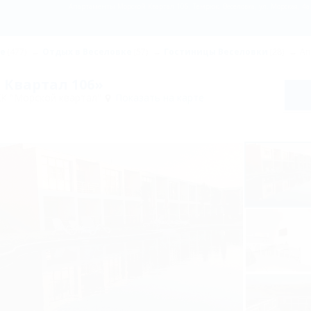
Апартаменты Морской Квартал 106, Темрюк, Веселовка, ул. Морская, 4
не
(477)
Отдых в Веселовке
(57)
Гостиницы Веселовки
(28)
Ап
Квартал 106»
ЖК "Морской квартал"
Показать на карте