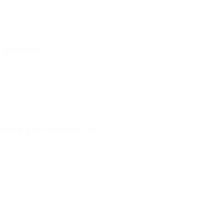
й квартал"
/
овка, ул. Морская, 4а
 ответственность за достоверность
информации
.