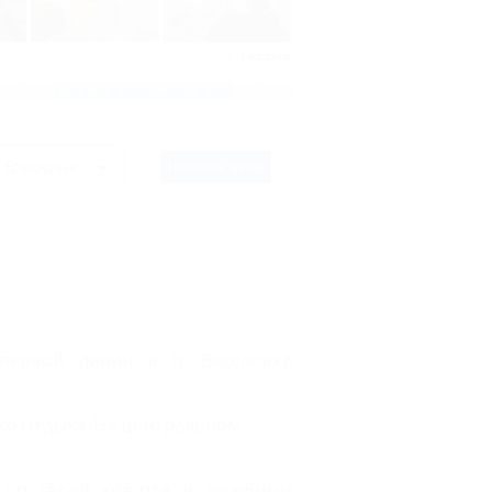
1
отзыв
МАР
АПР
МАЙ
ИЮН
ИЮЛ
АВГ
СЕН
ОКТ
НОЯ
ДЕК
Показать цены
 первой линии в п. Веселовка
го отдыха. На центральном
 по своей красоте и лечебным