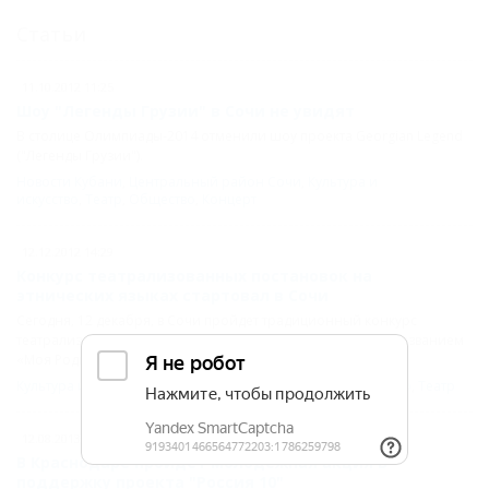
Статьи
11.10.2012 11:25
Шоу "Легенды Грузии" в Сочи не увидят
В столице Олимпиады-2014 отменили шоу проекта Georgian Legend
("Легенды Грузии").
Новости Кубани
,
Центральный район Сочи
,
Культура и
искусство
,
Театр
,
Общество
,
Концерт
12.12.2012 14:29
Конкурс театрализованных постановок на
этнических языках стартовал в Сочи
Сегодня, 12 декабря, в Сочи пройдет традиционный конкурс
театрализованных постановок на этнических языках под названием
«Моя Родина».
Культура и искусство
,
СОЧИ
,
Общество
,
Культура и искусство
,
Театр
12.08.2013 16:33
В Краснодаре пройдет молодежная акция в
поддержку проекта "Россия 10"