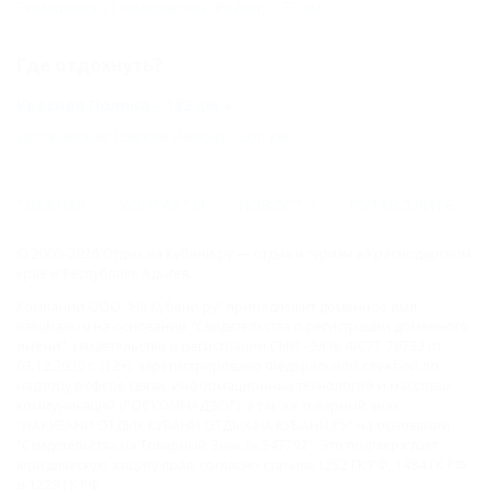
Тимашевск (Тимашевский Район) - 72 км
Где отдохнуть?
Красная Поляна - 182 км
Должанская (Ейский Район) - 200 км
ГЛАВНАЯ
КОНТАКТЫ
НОВОСТИ
ПУТЕВОДИТЕЛЬ
© 2006–2026 Отдых.на Кубани.ру — отдых и туризм в Краснодарском
крае и Республике Адыгея.
Компании ООО "На Кубани.ру" принадлежит доменное имя
nakubani.ru на основании "Свидетельства о регистрации доменного
имени", свидетельство о регистрации СМИ –Эл № ФС77-79732 от
07.12.2020 г. (12+), зарегистрировано Федеральной службой по
надзору в сфере связи, информационных технологий и массовых
коммуникаций (РОСКОМНАДЗОР), а так же товарный знак
"НАКУБАНИ ОТДЫХ КУБАНИ ОТДЫХ.НА КУБАНИ.РУ" на основании
"Свидетельства на Товарный Знак № 547792". Это подтверждает
юридическую защиту прав, согласно статьям 1252 ГК РФ, 1484 ГК РФ
и 1229 ГК РФ.