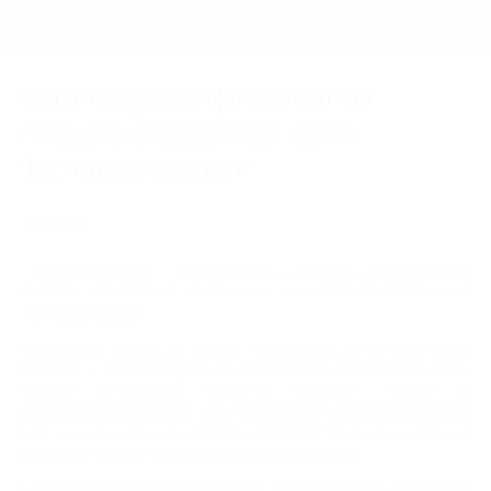
Регистрация
Краснодарская филармония
Вход
открыла юбилейный сезон
"Историей любви"
04.10.2013
Краснодарская
филармония имени Пономаренко
открыла юбилейный, 75-й сезон, концертной программой
"История любви".
"Это новая жизнь и новые программы, и потом, самое
главное – это экзамен на творческую состоятельность.
Каждый творческий человек озадачен, чтобы не
повторяться, прийти с чем-то новым в новый творческий
год", – цитирует хормейстера КГАТИП "Кубанская казачья
вольница" Елену Перминову
"Девятый канал"
.
В новом сезоне краснодарские зрители увидят не только