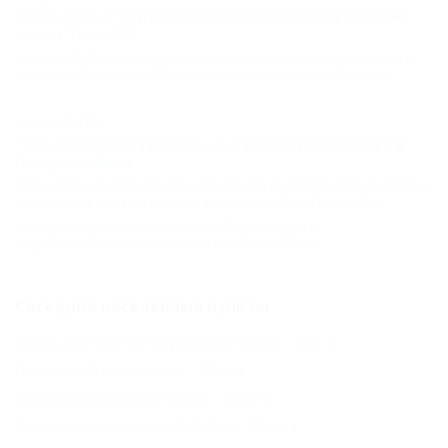
В Краснодаре 17 августа пройдет молодежная акция в поддержку
проекта "Россия 10".
Акции на Кубани
,
Краснодар
,
достопримечательности
,
Культура и
искусство
,
Праздники
,
Общество
,
шоу и выступления
,
Концерт
02.09.2015 17:34
"Черноморские театральные встречи" проведут в
Новороссийске
Торжественное открытие всероссийского фестиваля "Черноморские
театральные встречи" пройдет в Новороссийске 21 сентября.
Культура и искусство
,
НОВОРОССИЙСК
,
Культура и
искусство
,
Общество
,
Фестивали и события
,
Театр
Соседние населенные пункты
Новая Адыгея (Тахтамукайский Район) - 7 км
Пашковский (Краснодар) - 13 км
Убинская (Северский Район) - 52 км
Кореновск (Кореновский Район) - 70 км