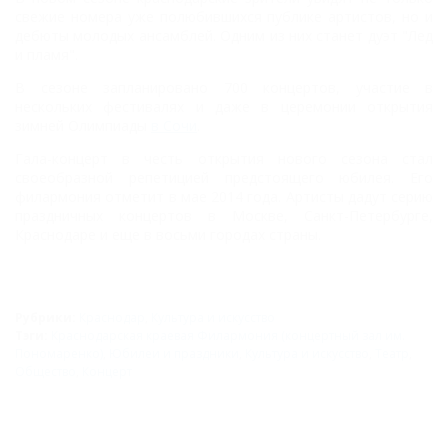
свежие номера уже полюбившихся публике артистов, но и
дебюты молодых ансамблей. Одним из них станет дуэт "Лед
и пламя".
В сезоне запланировано 700 концертов, участие в
нескольких фестивалях и даже в церемонии открытия
зимней Олимпиады
в Сочи
.
Гала-концерт в честь открытия нового сезона стал
своеобразной репетицией предстоящего юбилея. Его
филармония отметит в мае 2014 года. Артисты дадут серию
праздничных концертов в Москве, Санкт-Петербурге,
Краснодаре и еще в восьми городах страны.
Рубрики:
Краснодар
,
Культура и искусство
Тэги:
Краснодарская краевая Филармония (концертный зал им.
Пономаренко)
,
Юбилеи и праздники
,
Культура и искусство
,
Театр
,
Общество
,
Концерт