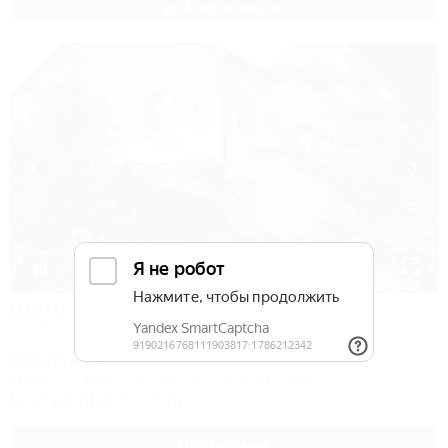
до 4 взр. в августе
1 / 13
Шато
Коттедж
Новороссийск, Южная Озереевка, ул. Ильича, 4Д
500м до моря
Wi-Fi
Кондиционер
Бассейн
Автостоянка
+7 (906) 432-02-46
Подробнее