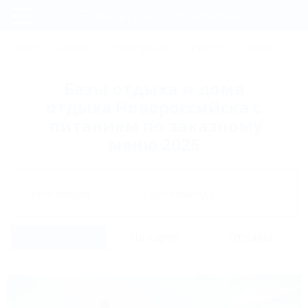
Фильтры и сортировка
Главная
СОЧИ
АНАПА
ГЕЛЕНДЖИК
ТУАПСЕ
ЕЙСК
КР
Регистрация
Базы отдыха и дома
Вход
отдыха Новороссийска с
питанием по заказному
меню 2026
Дата заезда
Дата выезда
Список
На карте
Отзывы