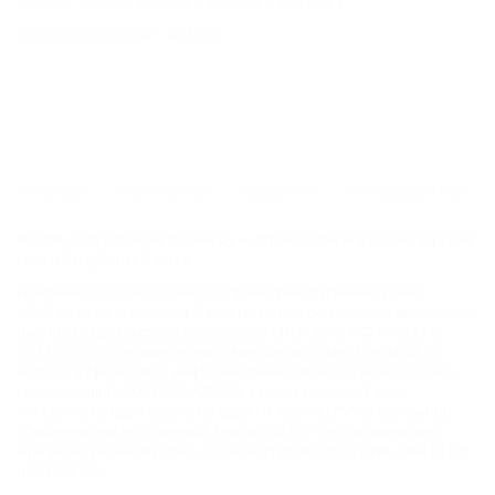
СОЧИ - 201 км
Адлер (Сочи) - 224 км
Красная Поляна - 232 км
ГЛАВНАЯ
КОНТАКТЫ
НОВОСТИ
ПУТЕВОДИТЕЛЬ
© 2006–2026 Отдых.на Кубани.ру — отдых и туризм в Краснодарском
крае и Республике Адыгея.
Компании ООО "На Кубани.ру" принадлежит доменное имя
nakubani.ru на основании "Свидетельства о регистрации доменного
имени", свидетельство о регистрации СМИ –Эл № ФС77-79732 от
07.12.2020 г. (12+), зарегистрировано Федеральной службой по
надзору в сфере связи, информационных технологий и массовых
коммуникаций (РОСКОМНАДЗОР), а так же товарный знак
"НАКУБАНИ ОТДЫХ КУБАНИ ОТДЫХ.НА КУБАНИ.РУ" на основании
"Свидетельства на Товарный Знак № 547792". Это подтверждает
юридическую защиту прав, согласно статьям 1252 ГК РФ, 1484 ГК РФ
и 1229 ГК РФ.