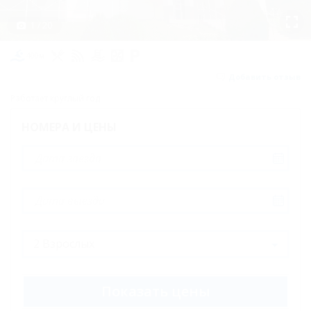
четырехместный
Семейный
1 / 20
четырехместный
400м
с балконом
Добавить отзыв
Комфорт
Работает круглый год
одноместный
НОМЕРА И ЦЕНЫ
Комфорт
двухместный
Комфорт
двухместный
улучшенный
Комфорт
двухместный, 7
Показать цены
корпус