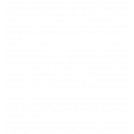
постоянно проживающих за границей), временное
удостоверение личности или паспорт гражданина
СССР (действительный), для детей до 14 лет–
свидетельство о рождении. После оформления всех
необходимых документов и при условии полной
оплаты услуг, администратор выдает ключи от
номера.
Право выбора конкретного номера,
принадлежащего к выбранной Заказчиком
категории, остается за администратором. Лица,
прибывшие раньше срока действия путевки, могут
быть размещены пансионате «Звездный» при
наличии свободных мест с дополнительной
оплатой по действующему Прейскуранту
стоимости услуг пансионата «Звездный» на дату
заезда.
В случае опоздания по оплаченной брони более чем
на сутки, лица принимаются без восстановления
срока опоздания, при этом оплата за путевку
взимается полностью.
При досрочном выезде из пансионата «Звездный»
стоимость услуг за оставшиеся дни не возмещается.
В случаях, когда день отъезда не совпадает с