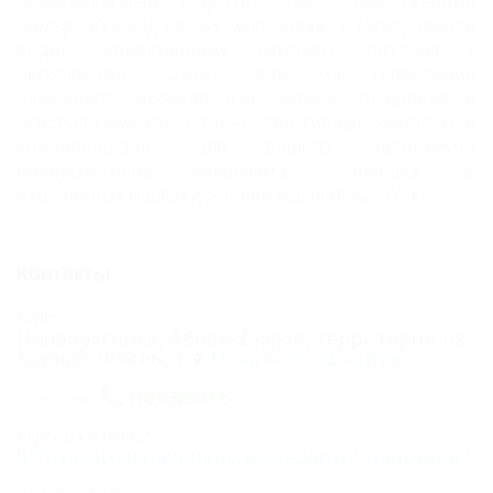
оборудованный морской пляж, качественный
номерной фонд на 169 мест, бювет с минеральной
водой, современный комплекс питания с
несколькими залами, бар. На территории
пансионата оборудованы детская площадка и
игровая комната, а также спортивный комплекс и
конференц-зал. Для вашего автомобиля
предусмотрена охраняемая парковка. В
отведенных местах доступен бесплатный Wi-Fi.
Контакты
Адрес:
Новороссийск, Абрау-Дюрсо, территория оз.
Малый Лиман, 1
Показать на карте
показать
Телефоны:
Адрес в Интернете:
https://otdih.nakubani.ru/zvezdnyiy-pansionat/
Почтовый адрес: