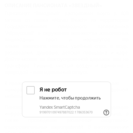
ОПИСАНИЕ ПАНСИОНАТА «ЗВЕЗДНЫЙ»
Пансионат "Звездный" р
асположен всего в 400
метрах от пляжа «Abrau Beach» на территории
Государственного природного заповедника
“Абраусский”, в окружении множества живописных
пешеходных троп и маршрутов. На
пляже: шезлонги, навесы, удобный спуск в воду,
раздевалки, душевые, детская площадка и кафе.
Дойти можно по благоустроенной дорожке или на
трансфере. Тишина, чистый воздух и единение с
природой – ваш идеальный отпуск.
К проживанию предлагаются комфортабельные
номера различных категорий, оснащенные удобной
мебелью и необходимой техникой.
Пансионат имеет всю необходимую
инфраструктуру для круглогодичного отдыха, а
также проведение различных спортивно-
оздоровительных мероприятий. В распоряжении