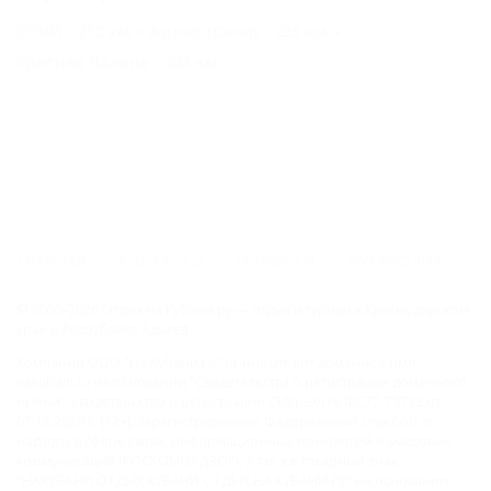
СОЧИ - 212 км
Адлер (Сочи) - 235 км
Красная Поляна - 243 км
ГЛАВНАЯ
КОНТАКТЫ
НОВОСТИ
ПУТЕВОДИТЕЛЬ
© 2006–2026 Отдых.на Кубани.ру — отдых и туризм в Краснодарском
крае и Республике Адыгея.
Компании ООО "На Кубани.ру" принадлежит доменное имя
nakubani.ru на основании "Свидетельства о регистрации доменного
имени", свидетельство о регистрации СМИ –Эл № ФС77-79732 от
07.12.2020 г. (12+), зарегистрировано Федеральной службой по
надзору в сфере связи, информационных технологий и массовых
коммуникаций (РОСКОМНАДЗОР), а так же товарный знак
"НАКУБАНИ ОТДЫХ КУБАНИ ОТДЫХ.НА КУБАНИ.РУ" на основании