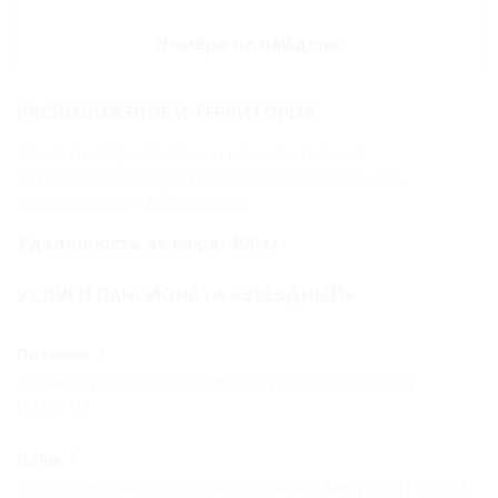
Апартаменты
двухместные
Номера не найдены
Апартаменты-
РАСПОЛОЖЕНИЕ И ТЕРРИТОРИЯ
двухместный
Люкс, 2 этаж, 3
Пансионат расположен на живописной
территории Государственного природного
этаж
заповедника “Абраусский”.
Апартаменты
Удаленность от моря: 400 м
двухместные
УСЛУГИ ПАНСИОНАТА «ЗВЕЗДНЫЙ»
ДеЛюкс с видом
на море
Питание
Карта
Полный пансион. Возможно проживание без
питания.
Отзывы
Фото
Пляж
Собственный галечный пляж в 400 метрах от отеля.