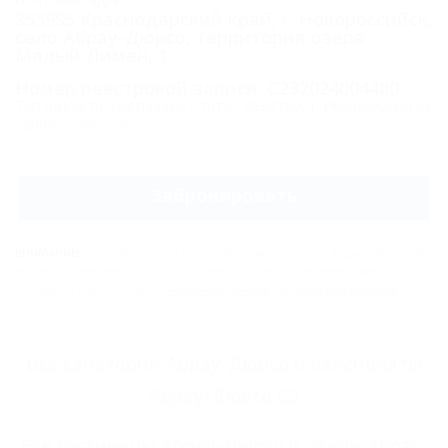
353995 Краснодарский край, г. Новороссийск,
село Абрау-Дюрсо, территория озера
Малый Лиман, 1.
Номер реестровой записи: С232024004480
Тип объекта: Гостиница, Статус: Действует. Информация из
Единого реестра
.
Забронировать
ВНИМАНИЕ!
Вся информация предоставлена объектом. Редакция портала
не несёт ответственность за достоверность представленных данных.
Сообщите нам, если здесь
неверные данные
или
мало информации
.
Все
санатории Абрау-Дюрсо
и
пансионаты
Абрау-Дюрсо
(2)
Все
гостиницы Абрау-Дюрсо
и
отели Абрау-