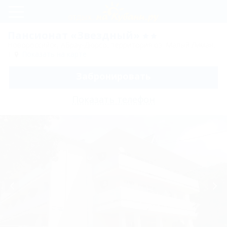
Регистрация
Пансионат «Звездный»
Новороссийск, Абрау-Дюрсо, территория оз. Малый Лиман,
Вход
1
Показать на карте
Забронировать
Звездный
Показать телефон
Цены
Номера
Стандарт
одноместный
Стандарт
двухместный
Семейный