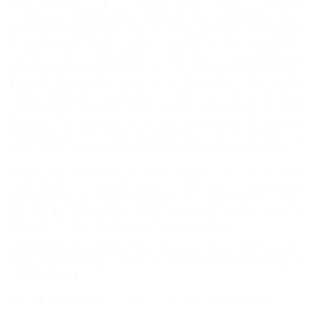
Как сообщает пресс-служба министерства курортов,
туризма и олимпийского наследия Краснодарского края,
финальное шоу Всероссийского конкурса красоты "Миссис
Россия Мира 2018" пройдет в банкетном зале Golden
Garden. В программе конкурса запланированы
шестидневная подготовка, фотосессии, различные мастер-
классы, постановка дефиле и репетиции. Во время
торжественного открытия, которое состоится 28 мая,
девушки расскажут о себе и продемонстрируют свои
таланты. В финале, 2 июня, состоится не только
презентация от участниц конкурса, но и дефиле в
национальном костюме, купальниках и вечерних платьях.
Ведущими финального шоу станут диктор канала
"Россия-24", обладающая титулом "Вице-мисс
Вселенная-2008" Вера Красова и солист группы "Икс-
миссия" Валентин Форостяный, почетным гостем – "Миссис
Мира-2017" Элис Ли Джианетта из Нью-Йорка.
Победительница Всероссийского конкурса красоты будет
представлять нашу страну на континентальном конкурсе
"Миссис Мира".
Фотография предоставлена организаторами конкурса.