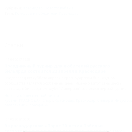
Рубрики:
Краснодар
,
Новости Кубани
Тэги:
Конкурсы и победители
,
Краснодар
Статьи
11.04.2017 16:58
Праздничный турнир для любителей русского
бильярда состоится 22 апреля в Краснодаре
Предпоследняя суббота апреля в краснодарском бильярдном
сообществе является особенным днем. Именно в этот день шесть
лет назад в бильярдном клубе "Империал" состоялся первый турнир.
Новости общественной жизни
Кубани
,
КРАСНОДАР
,
Спорт
,
Краснодар
,
Краснодар
,
бильярд
,
Индустри
развлечений
,
праздники
04.05.2018 00:00
В краснодарском «Парке 30-летия Победы»
состоялся 1 тур конкурса талантов «Охота на сцену»