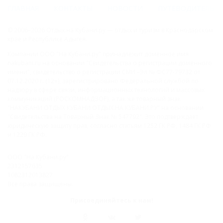
ГЛАВНАЯ
КОНТАКТЫ
НОВОСТИ
ПУТЕВОДИТЕЛЬ
© 2006–2026 Отдых.на Кубани.ру — отдых и туризм в Краснодарском
крае и Республике Адыгея.
Компании ООО "На Кубани.ру" принадлежит доменное имя
nakubani.ru на основании "Свидетельства о регистрации доменного
имени", свидетельство о регистрации СМИ –Эл № ФС77-79732 от
07.12.2020 г. (12+), зарегистрировано Федеральной службой по
надзору в сфере связи, информационных технологий и массовых
коммуникаций (РОСКОМНАДЗОР), а так же товарный знак
"НАКУБАНИ ОТДЫХ КУБАНИ ОТДЫХ.НА КУБАНИ.РУ" на основании
"Свидетельства на Товарный Знак № 547792". Это подтверждает
юридическую защиту прав, согласно статьям 1252 ГК РФ, 1484 ГК РФ
и 1229 ГК РФ.
ООО "На Кубани.ру"
2312157635
1082312013827
Все права защищены.
Присоединяйтесь к нам!