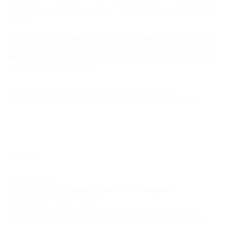
одержав победу в номинациях "Российский
оздоровительный отдых" и
"Российский горнолыжный
отдых".
В онлайн-голосовании National Geographic Traveler
Awards
2017 приняли участие свыше 270 тысяч человек из 60 стран
мира, при этом в целом
охват проекта составил около 10-
12 миллионов контактов.
Рубрики:
Новости туристического бизнеса на Кубани
Тэги:
Курорты Краснодарского края
,
Курорты Кубани
,
Конкурс
Статьи
15.03.2017 15:48
На Кубани стартовал конкурс по брендингу
курортных территорий
По поручению губернатора Краснодарского края Вениамина
Кондратьева дан старт конкурсу по разработке стратегии развития