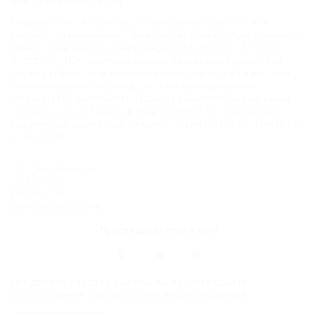
крае и Республике Адыгея.
Компании ООО "На Кубани.ру" принадлежит доменное имя
nakubani.ru на основании "Свидетельства о регистрации доменного
имени", свидетельство о регистрации СМИ –Эл № ФС77-79732 от
07.12.2020 г. (12+), зарегистрировано Федеральной службой по
надзору в сфере связи, информационных технологий и массовых
коммуникаций (РОСКОМНАДЗОР), а так же товарный знак
"НАКУБАНИ ОТДЫХ КУБАНИ ОТДЫХ.НА КУБАНИ.РУ" на основании
"Свидетельства на Товарный Знак № 547792". Это подтверждает
юридическую защиту прав, согласно статьям 1252 ГК РФ, 1484 ГК РФ
и 1229 ГК РФ.
ООО "На Кубани.ру"
2312157635
1082312013827
Все права защищены.
Присоединяйтесь к нам!
Продолжая работу с сайтом, вы подтверждаете
использование сайтом cookies вашего браузера.