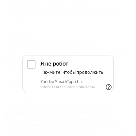
санаторно-курортной и туристской отрасли региона.
Официальные новости Кубани
,
Новости общественной жизни
Кубани
,
Краснодарский край
,
Конкурс
,
конкурсы
,
Курорты
Краснодарского края
,
Курорты Кубани
,
Официально
22.05.2017 10:19
На Кубани выбирают лучшие работы по
продвижению курортных территорий
Региональный конкурс в сфере маркетинга и брендинга курортных
территорий вызвал большой интерес. В министерство курортов,
туризма и олимпийского наследия Краснодарского края поступило
более 70 заявок на участие.
Новости общественной жизни Кубани
,
Новости
Кубани
,
Краснодарский край
,
Курорты Краснодарского
края
,
Курорты Кубани
,
Конкурс
,
Конкурсы и победители
12.10.2018 00:00
Лучшего инструктора-проводника выберут на
фестивале активного отдыха "Лагонаки 2018"
Практические испытания специалистов, заявившихся в номинации
"Лучший инструктор-проводник" краевого конкурса лидеров
туриндустрии, пройдут 13 октября 2018 года в Апшеронском районе