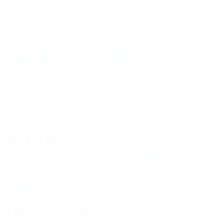
на фестивале активного отдыха "Лагонаки 2018".
Новости туристического бизнеса на Кубани
,
Курорты
Краснодарского края
,
Курорты Кубани
,
Конкурс
,
конкурсы
30.08.2017 14:49
Подведены первые итоги конкурса "Курортный
Олимп - 2017"
Подведены первые итоги краевого конкурса лидеров туриндустрии
"Курортный Олимп – 2017".
Новости Кубани
,
Новости профессионалам
,
Краснодарский
край
,
Соревнования
,
Конкурс
,
HoReCa
,
Курорты Краснодарского
края
,
Курорты Кубани
Курорты мира
Адлер (Сочи)
Большая Алушта
СОЧИ
ГЛАВНАЯ
КОНТАКТЫ
НОВОСТИ
ПУТЕВОДИТЕЛЬ
© 2006–2026 Отдых.на Кубани.ру — отдых и туризм в Краснодарском