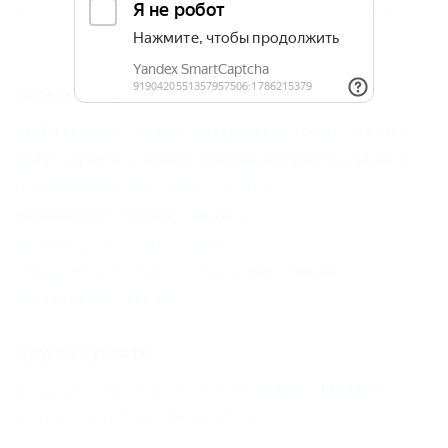
Отзывы
не несёт ответственность за достоверность представленных данных.
Соседние курорты
Агой (Туапсе) - 28 км
Лазаревское (Сочи) - 32 км
Небуг (Туапсе) - 34 км
Ольгинка (Туапсе) - 46 км
Новомихайловский (Туапсе) - 56 км
Лермонтово (Туапсе) - 68 км
Якорная Щель (Сочи) - 73 км
Горный Воздух (Сочи) - 77 км
СОЧИ - 100 км
Хоста (Сочи) - 117 км
Другие курорты
Большой Утриш (Анапа) - 161 км
АНАПА - 174 км
Должанская (Ейский Район) - 307 км