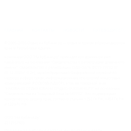
ГЛАВНАЯ
КОНТАКТЫ
НОВОСТИ
ПУТЕВОДИТЕЛЬ
© 2006–2026 Отдых.на Кубани.ру — отдых и туризм в Краснодарском
крае и Республике Адыгея.
Компании ООО "На Кубани.ру" принадлежит доменное имя
nakubani.ru на основании "Свидетельства о регистрации доменного
имени", свидетельство о регистрации СМИ –Эл № ФС77-79732 от
07.12.2020 г. (12+), зарегистрировано Федеральной службой по
надзору в сфере связи, информационных технологий и массовых
коммуникаций (РОСКОМНАДЗОР), а так же товарный знак
"НАКУБАНИ ОТДЫХ КУБАНИ ОТДЫХ.НА КУБАНИ.РУ" на основании
"Свидетельства на Товарный Знак № 547792". Это подтверждает
юридическую защиту прав, согласно статьям 1252 ГК РФ, 1484 ГК РФ
и 1229 ГК РФ.
ООО "На Кубани.ру"
2312157635
1082312013827
Продолжая работу с сайтом, вы подтверждаете