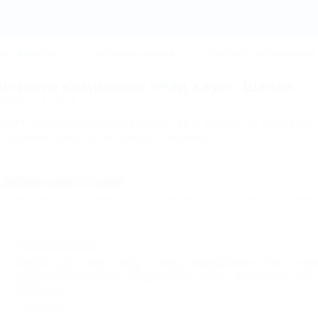
Отзывы - 
ых в Шепси
(27)
Гостиницы Шепси
(12)
Частный гостиничный 
ничного комплекса «Ред Хауз», Шепси
азать на карте
носит информационный характер и может не соответс
в Единый реестр не предоставлены.
Добавление отзыва
Комментарии могут оставлять только авторизованные пользователи. Пожалуйс
Татьяна,
04.08.2014
Ездили два года тому. очень понравилось! Вот толь
замечательная,кухня супер,хозяйка очень правильно себя
видим,ум...
подробнее