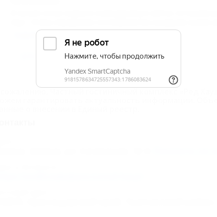
Гость,
20.09.2011
В начале осени ездила в командировку в Шепси. Остановила
Хаус". Очень порадовало гостеприимство и радушие хозяек (Ал
подробнее
Добавить комментарий
 сожалению, Частный гостиничный комплекс «Ред Хауз»
ожем гарантировать актуальность информации. Объ
анные о внесении в Единый реестр.
онтакты
дрес:
уапсе, Шепси, ул. Сочинская, 12
Показать на к
дрес в Интернете:
ttps://otdih.nakubani.ru/red-hauz/
очтовый адрес:
52815, Краснодарский край, Туапсинский район, 