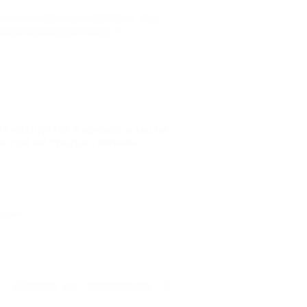
сь в гостиничном комплексе "Ред
лы Сергеевны и Анны). Р...
 находится в архиве, и мы не
ектом не предоставлены
арте
с. Шепси, ул. Сочинская, 12