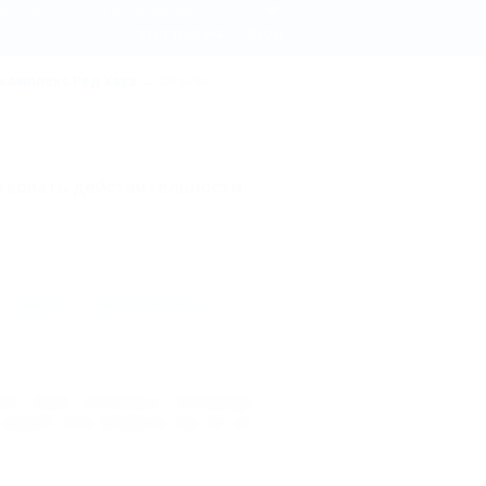
Частный гостиничный комплекс Ред Хауз, Шепси
Регистрация
Вход
комплекс Ред Хауз
Отзывы
твовать действительности.
та,
войдите
или
зарегистрируйтесь
.
ко пляж неочень,а гостиница
 ведёт!! Она везде,но мы её не