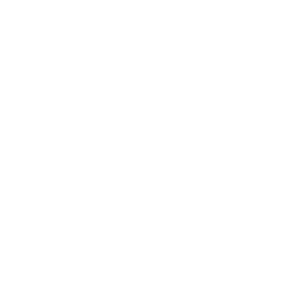
 ответственность за достоверность
уапсе) - 73 км
ух (Сочи) - 77 км
Аул (Сочи) - 114 км
- 319 км
О проекте