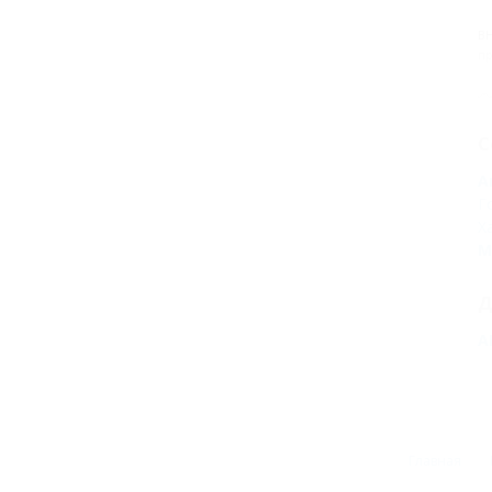
В
пр
С
А
Г
Х
М
Д
А
Главная