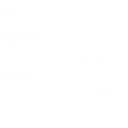
НИМАНИЕ!
Вся информация предоставлена объектом. Редакция портала не несёт
едставленных данных.
оседние курорты
гой (Туапсе) - 28 км
Ольгинка (Туапсе) - 46 км
Джубга (Т
оловинка (Сочи) - 73 км
Дагомыс (Сочи) - 73 км
Горный Возд
адыженск (Апшеронский Район) - 98 км
СОЧИ - 100 км
Солох-
ацеста (Сочи) - 117 км
ругие курорты
НАПА - 174 км
Витязево (Анапа) - 182 км
Феодосия (Крым) 
Контакты
Новости
Путеводитель
Форум
Профессионалам