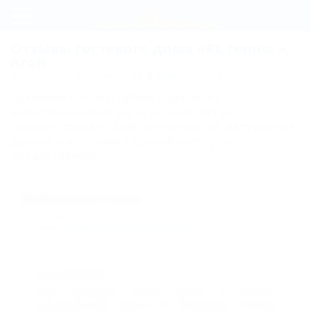
Регистрация
Отзывы гостевого дома «RL tennis »,
Агой
Вход
Туапсе, Агой, ул. Южная, 35
Показать на карте
Архивный объект, публикация носит
RL
информационный характер и может не
tennis
соответствовать действительности. Актуальные
данные о внесении в Единый реестр не
Карта
предоставлены.
Отзывы
Добавление отзыва
Комментарии могут оставлять только авторизованные пользователи.
Пожалуйста,
войдите
или
зарегистрируйтесь
.
Гость,
03.09.2009
Клуб проводит набор детей в учебно-
тренировочные группы по большому теннису.