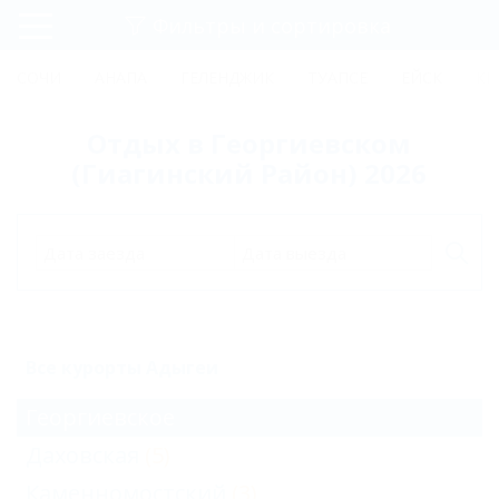
Фильтры и сортировка
Главная
СОЧИ
АНАПА
ГЕЛЕНДЖИК
ТУАПСЕ
ЕЙСК
КР
Регистрация
Отдых в Георгиевском
Вход
(Гиагинский Район) 2026
Дата заезда
Дата выезда
Все курорты Адыгеи
Георгиевское
Даховская
(5)
Каменномостский
(3)