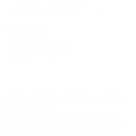
Мостовской (Мостовский Район) - 88 км
Усть-Лабинск (Усть-Лабинский Район) - 117 км
Где отдохнуть?
Лазаревское (Сочи) - 127 км
Ейск (Ейский Район) - 272 км
Должанская (Ейский Район) - 290 км
ГЛАВНАЯ
КОНТАКТЫ
НОВОСТИ
ПУТЕВОДИТЕЛЬ
© 2006–2026 Отдых.на Кубани.ру — отдых и туризм в Краснодарском
крае и Республике Адыгея.
Компании ООО "На Кубани.ру" принадлежит доменное имя
nakubani.ru на основании "Свидетельства о регистрации доменного
имени", свидетельство о регистрации СМИ –Эл № ФС77-79732 от
07.12.2020 г. (12+), зарегистрировано Федеральной службой по