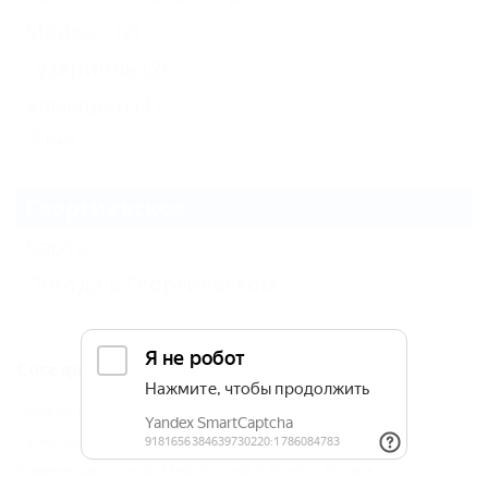
Майкоп
(2)
Гузерипль
(2)
Хамышки
(1)
Еще
Георгиевское
Карта
Погода в Георгиевском
Соседние населенные пункты
Победа (Майкопский Район) - 39 км
Тульский (Майкопский Район) - 45 км
Каменномостский (Майкопский Район) - 71 км