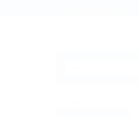
СОЧИ
АНАПА
ГЕЛЕН
Бронирование оте
Все курорты Туапсе
Пляхо
Бухта Инал
(21)
Бжид
(16)
Небуг
(6)