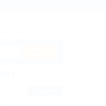
ронирование без посредников в Пляхо, цены 2026
Регистрация
Вход
ы
Термальные источники
отдыхать в Пляхо?
Поиск
исок
На карте
Отзывы
Подробнее
я, 60
нка