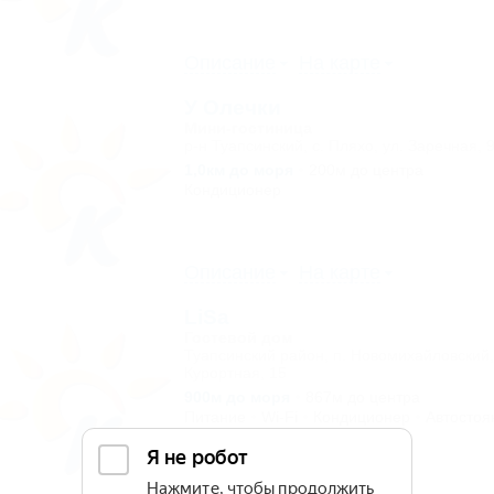
Описание
На карте
У Олечки
Мини-гостиница
р-н Туапсинский, с. Пляхо, ул. Заречная, 
1,0км до моря
200м до центра
Кондиционер
Описание
На карте
LiSa
Гостевой дом
Туапсинский район, п. Новомихайловский, 
Курортная, 15
900м до моря
867м до центра
Питание
Wi-Fi
Кондиционер
Автостоя
2 отзыва
Описание
На карте