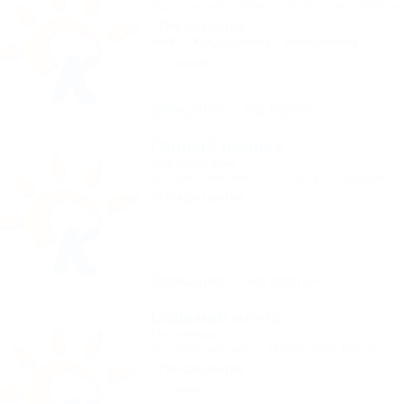
Туапсинский район, с. Пляхо, мкр. Яблон
175м до центра
Wi-Fi
Кондиционер
Автостоянка
5 отзывов
Описание
На карте
Горный родник
Частный дом
р-н Туапсинский, с. Пляхо, ул. Ореховая, 
175м до центра
Описание
На карте
Седьмая мечта
Гостиница
р-н Туапсинский, с. Пляхо, мкр. Мечта, 7
175м до центра
2 отзыва