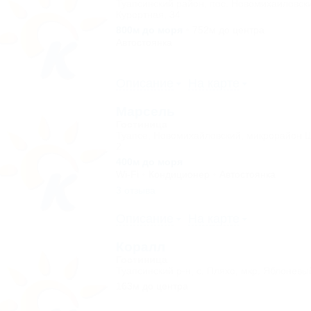
Туапсинский район, пос. Новомихаиловский
Курортная, 34
800м до моря
752м до центра
Автостоянка
Описание
На карте
Марсель
Гостиница
Туапсе, Новомихайловский, микрорайон 
2
400м до моря
Wi-Fi
Кондиционер
Автостоянка
3 отзыва
Описание
На карте
Коралл
Гостиница
Туапсинский р-н, с. Пляхо, мкр. Яблоневы
163м до центра