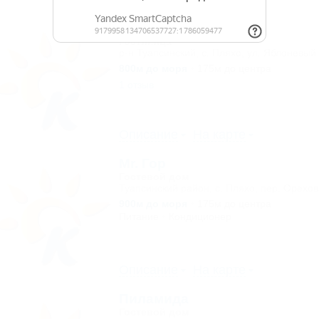
Дионис
Гостиница
р-н Туапсинский, с. Пляхо, ул. Яблоневый
800м до моря
175м до центра
1 отзыв
Описание
На карте
Mr. Гор
Гостевой дом
Туапсинский район, с. Пляхо, пер. Орехов
900м до моря
175м до центра
Питание
Кондиционер
Описание
На карте
Пиламида
Гостевой дом