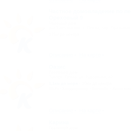
Частное домовладение по пе
Ореховый 9
Частный дом
р-н Туапсинский, с. Пляхо, пер. Ореховый,
175м до центра
Описание
На карте
Оазис
Гостевой дом
Туапсе, Пляхо, ул. Курортная, 42
1,1км до моря
30км до центра
Wi-Fi
Кондиционер
Бассейн
Автостоя
Описание
На карте
Карина
Гостевой дом