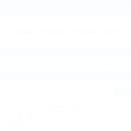
Отдых в Пляхо 2026, б
ДЖИК
ТУАПСЕ
Ейск
КРАСНОДАР
Крым
Горнолыжные курорт
Отдых в Пляхо (Туапсе) 2026
лей, пансионатов и гостиниц по направлению Пляхо. Куда поехать 
Сп
Green House
Гостевой дом
Туапсинский район, с. Пляхо, ул. Курортна
175м до центра
Wi-Fi
Кондиционер
Бассейн
Автостоя