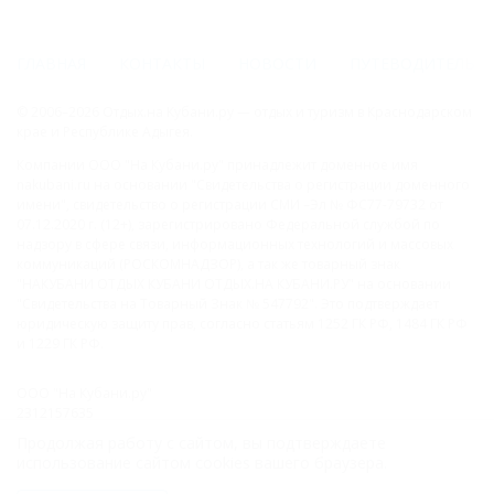
ГЛАВНАЯ
КОНТАКТЫ
НОВОСТИ
ПУТЕВОДИТЕЛЬ
© 2006–2026 Отдых.на Кубани.ру — отдых и туризм в Краснодарском
крае и Республике Адыгея.
Компании ООО "На Кубани.ру" принадлежит доменное имя
nakubani.ru на основании "Свидетельства о регистрации доменного
имени", свидетельство о регистрации СМИ –Эл № ФС77-79732 от
07.12.2020 г. (12+), зарегистрировано Федеральной службой по
надзору в сфере связи, информационных технологий и массовых
коммуникаций (РОСКОМНАДЗОР), а так же товарный знак
"НАКУБАНИ ОТДЫХ КУБАНИ ОТДЫХ.НА КУБАНИ.РУ" на основании
"Свидетельства на Товарный Знак № 547792". Это подтверждает
юридическую защиту прав, согласно статьям 1252 ГК РФ, 1484 ГК РФ
и 1229 ГК РФ.
ООО "На Кубани.ру"
2312157635
1082312013827
Продолжая работу с сайтом, вы подтверждаете
Все права защищены.
использование сайтом cookies вашего браузера.
Присоединяйтесь к нам!