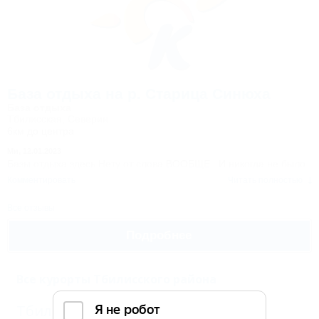
База отдыха на р. Старица Синюха
База отдыха
Тбилисская, Северин
6км до центра
Ми,
12.01.2023
Базы отдыха здесь Нету от слова ВООБЩЕ . И никогда не было .
Комментировать
Читать полностью
Все отзывы
Подробнее
Все курорты Тбилисского района
Тбилисская