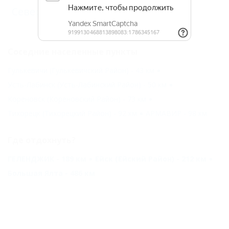
Северин
Соседние населенные пункты
Гулькевичи (Гулькевичский Район) - 43 км
Усть-Лабинск (Усть-Лабинский Район) - 50 км
Кореновск (Кореновский Район) - 73 км
Тихорецк (Тихорецкий Район) - 92 км
АРМАВИР - 98 км
Где отдохнуть?
ГЕЛЕНДЖИК - 189 км
Ейск (Ейский Район) - 212 км
Большая Ялта - 486 км