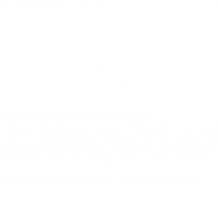
йск (Ейский Район) - 248 км
Должанская (Ейский Район) - 263
Контакты
Новости
Путеводитель
Форум
Профессионалам
Политика конфиденциальности
туризм в Краснодарском крае и Республике Адыгея.
доменное имя nakubani.ru на основании "Свидетельства о регистрации 
2.2020 г. (12+), зарегистрировано Федеральной службой по надзору в с
а так же товарный знак "НАКУБАНИ ОТДЫХ КУБАНИ ОТДЫХ.НА КУБАНИ.РУ" 
 юридическую защиту прав, согласно статьям 1252 ГК РФ, 1484 ГК РФ и 122
Присоединяйтесь к нам!
ерждаете использование сайтом cookies вашего браузера.