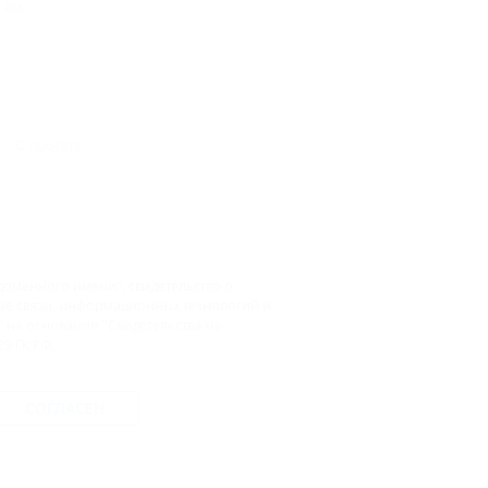
 км
О проекте
доменного имени", свидетельство о
фере связи, информационных технологий и
на основании "Свидетельства на
9 ГК РФ.
СОГЛАСЕН