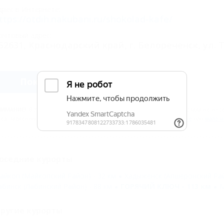
дрес в Интернете:
ttps://otdih.nakubani.ru/shokolad-kafe/
очтовый адрес:
52631, Краснодарский край, г. Белореченск, ул. Т
Показать телефон
НИМАНИЕ!
Вся информация предоставлена объектом. Редакция портала не несёт
едставленных данных. Сообщите нам, если здесь
неверные данные
или
мало 
оседние курорты
айкоп (Майкопский Район) - 32 км
Хадыженск (Апшеронский Рай
абинск (Лабинский Район) - 88 км
ГОРЯЧИЙ КЛЮЧ - 113 км
М
ругие курорты