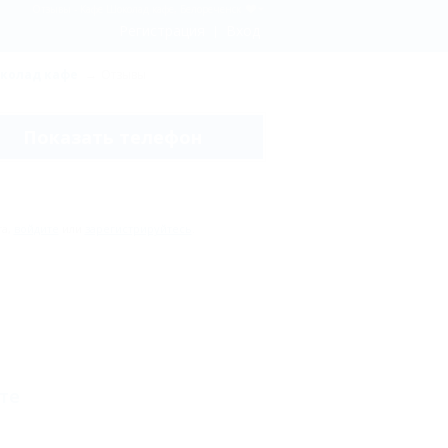
Отзывы - Кафе Шоколад кафе, Белореченск
Регистрация
Вход
колад кафе
Отзывы
Показать телефон
та,
войдите
или
зарегистрируйтесь
.
те