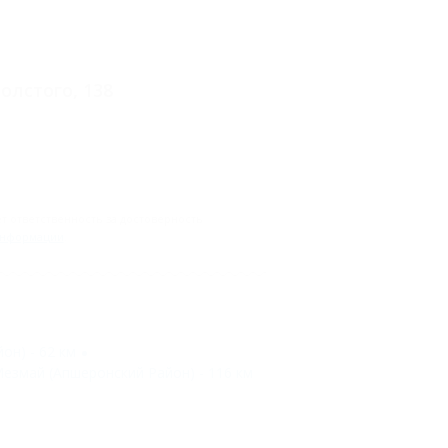
олстого, 138
 ответственность за достоверность
информации
.
он) - 62 км
езмай (Апшеронский Район) - 116 км