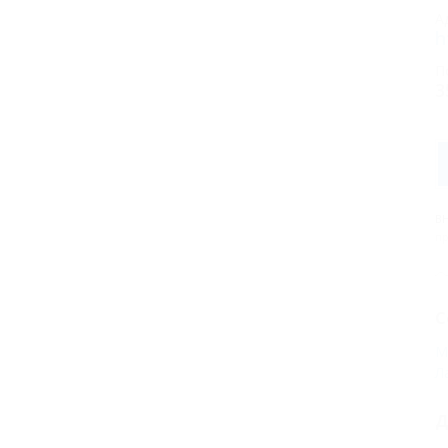
А
h
П
3
В
пр
С
М
Л
Д