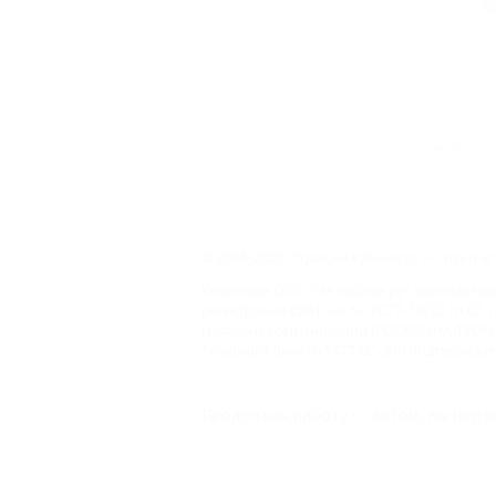
Е
Главная
© 2006–2026 Отдых.на Кубани.ру — отдых и 
Компании ООО "На Кубани.ру" принадлежит 
регистрации СМИ –Эл № ФС77-79732 от 07.1
массовых коммуникаций (РОСКОМНАДЗОР), 
Товарный Знак № 547792". Это подтверждает
ООО "На Кубани.ру"
Продолжая работу с сайтом, вы подтв
2312157635
1082312013827
Все права защищены.