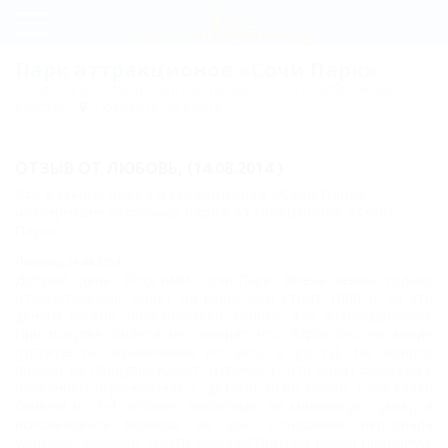
Регистрация
Парк аттракционов «Сочи Парк»
Сочи, Адлер, Имеретинская низменность (Прибрежный
Вход
кластер)
Показать на карте
Сочи
ОТЗЫВ ОТ
ЛЮБОВЬ,
(14.08.2014 )
Парк
Все отзывы парка аттракционов «Сочи Парк»
Аттракционы
парка аттракционов «Сочи
или перейдите на страницу
Парк»
Новости
Любовь,
14.08.2014
Добрый день. Посетили Сочи-Парк. Впечатления только
Статьи
отрицательные. Билет на взрослого стоит 1000 р. За эти
деньги можно пользоваться только 9-ю аттракционами.
Карта
При покупке билета не говорят что взрослого не везде
пустят(есть ограничения по весу и росту). На вопрос
почему не предупреждают, отвечают, что висит бумажка с
Отзывы
описанием ограничений. С детьми тоже самое. Если ехать
семьем из 3-4 человек заплатишь не маленькую сумму, а
Фото
использовать можешь не всё. Отношение персонала
ужасное, хамское. Найти администратора целая проблема.