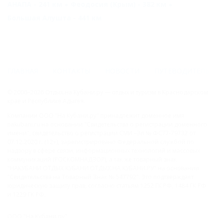
АНАПА - 241 км
Феодосия (Крым) - 382 км
Большая Алушта - 441 км
ГЛАВНАЯ
КОНТАКТЫ
НОВОСТИ
ПУТЕВОДИТЕЛЬ
© 2006–2026 Отдых.на Кубани.ру — отдых и туризм в Краснодарском
крае и Республике Адыгея.
Компании ООО "На Кубани.ру" принадлежит доменное имя
nakubani.ru на основании "Свидетельства о регистрации доменного
имени", свидетельство о регистрации СМИ –Эл № ФС77-79732 от
07.12.2020 г. (12+), зарегистрировано Федеральной службой по
надзору в сфере связи, информационных технологий и массовых
коммуникаций (РОСКОМНАДЗОР), а так же товарный знак
"НАКУБАНИ ОТДЫХ КУБАНИ ОТДЫХ.НА КУБАНИ.РУ" на основании
"Свидетельства на Товарный Знак № 547792". Это подтверждает
юридическую защиту прав, согласно статьям 1252 ГК РФ, 1484 ГК РФ
и 1229 ГК РФ.
ООО "На Кубани.ру"