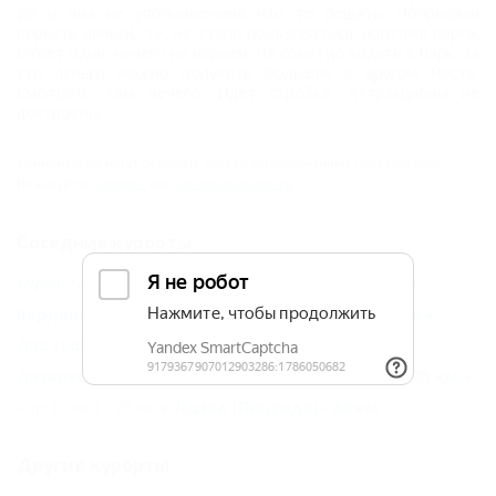
Да и она не уполномочена что то решать. Попросили
вернуть деньги, т.к. не стали пользоваться услугами парка.
Ответ один, ничего не вернем. Не советую ходить в парк. За
эти деньги можно получить большее в другом месте.
Смотреть там нечего. Идёт стройка. Аттракционы не
достроены.
Комментарии могут оставлять только авторизованные пользователи.
Пожалуйста,
войдите
или
зарегистрируйтесь
.
Соседние курорты
Кудепста (Сочи) - 19 км
Мацеста (Сочи) - 19 км
Вардане (Сочи) - 30 км
Дагомыс (Сочи) - 30 км
Лоо (Сочи) - 30 км
Адлер (Сочи) - 38 км
Лазаревское (Сочи) - 69 км
Красная Поляна - 75 км
Аше (Сочи) - 79 км
Лдзаа (Пицунда) - 88 км
Другие курорты